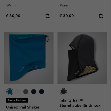
Warm
Warm
Regular price:
Regular price:
€ 30,00
€ 30,00
Infinity Trail™
Neue Farben
Sturmhaube für Unisex
Unisex Trail Shaker