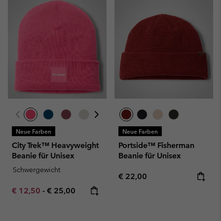
Neue Farben
Neue Farben
City Trek™ Heavyweight
Portside™ Fisherman
Beanie für Unisex
Beanie für Unisex
Schwergewicht
Regular price:
€ 22,00
Minimum sale price:
Maximum price:
€ 12,50
-
€ 25,00