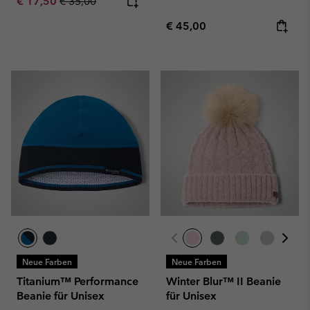
Sale price:
Regular price:
€ 17,50
€ 35,00
Regular price:
€ 45,00
Neue Farben
Neue Farben
Titanium™ Performance
Winter Blur™ II Beanie
Beanie für Unisex
für Unisex