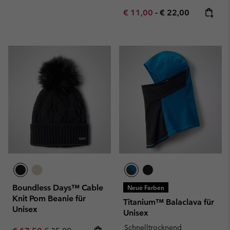
Minimum sale price:
Maximum price:
€ 11,00
-
€ 22,00
Boundless Days™ Cable
Neue Farben
Knit Pom Beanie für
Titanium™ Balaclava für
Unisex
Unisex
Schnelltrocknend