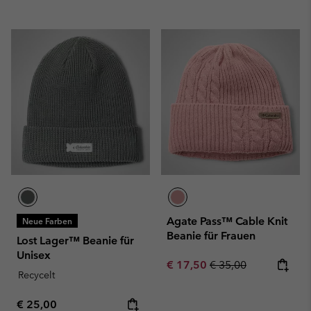
Agate Pass™ Cable Knit
Neue Farben
Beanie für Frauen
Lost Lager™ Beanie für
Unisex
Sale price:
Regular price:
€ 17,50
€ 35,00
Recycelt
Regular price:
€ 25,00