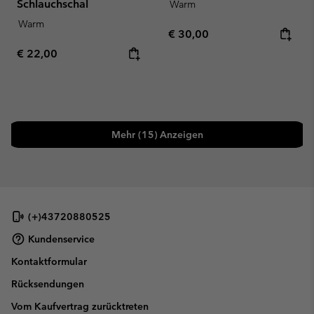
Schlauchschal
Warm
Warm
Regular price:
€ 30,00
Regular price:
€ 22,00
Mehr (15) Anzeigen
(+)43720880525
Kundenservice
Kontaktformular
Rücksendungen
Vom Kaufvertrag zurücktreten