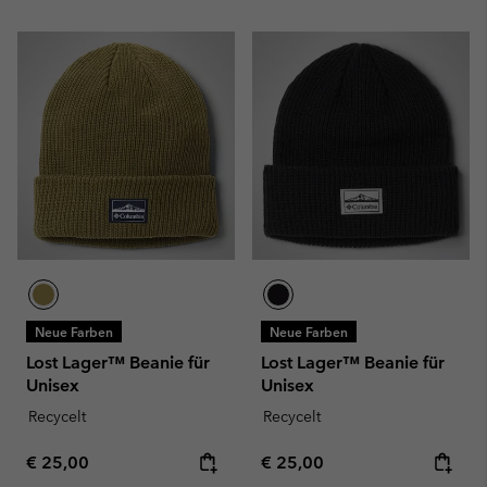
Neue Farben
Neue Farben
Lost Lager™ Beanie für
Lost Lager™ Beanie für
Unisex
Unisex
Recycelt
Recycelt
Regular price:
Regular price:
€ 25,00
€ 25,00