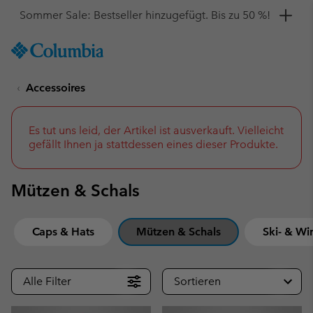
Hol dir einen 10 %-Gutschein
SKIP
Columbia
TO
Sportswear
CONTENT
Accessoires
SKIP
TO
MAIN
NAV
Es tut uns leid, der Artikel ist ausverkauft. Vielleicht
gefällt Ihnen ja stattdessen eines dieser Produkte.
SKIP
TO
SEARCH
Mützen & Schals
Caps & Hats
Mützen & Schals
Ski- & Wi
Alle Filter
Sortieren