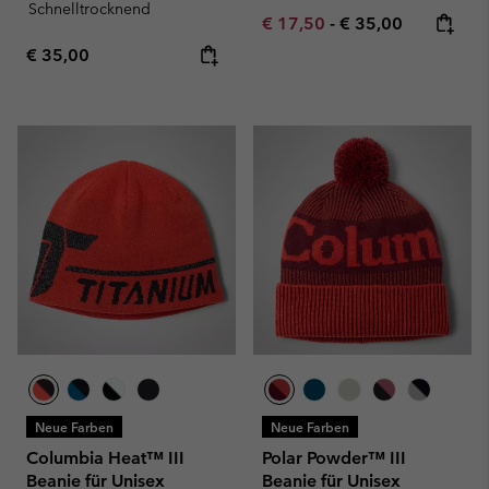
Schnelltrocknend
Minimum sale price:
Maximum price:
€ 17,50
-
€ 35,00
Regular price:
€ 35,00
Neue Farben
Neue Farben
Columbia Heat™ III
Polar Powder™ III
Beanie für Unisex
Beanie für Unisex