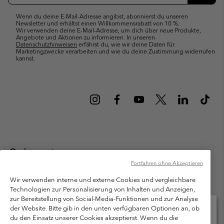
Abonn
Wenn du deine E-Mail-Adresse angibst, abonnierst du unseren
Newsletter und erhältst einen Willkommensrabatt von 10 %.
Wir verwenden deine E-Mail-Adresse, um dich über neue Produkte,
Angebote und Aktionen zu informieren. In unseren
Datenschutzhinweisen
erfährst du, wie wir deine Daten für
Marketingzwecke verarbeiten und wie du deine Zustimmung widerrufen
kannst.
Österreich
Fortfahren ohne Akzeptieren
©
2026
Columbia Sportswear Austria GmbH. Moosfeldstraße 1, 5101
Bergheim, Salzburg Österreich. Alle Rechte vorbehalten.
Wir verwenden interne und externe Cookies und vergleichbare
Technologien zur Personalisierung von Inhalten und Anzeigen,
Nutzungsbedingungen
Allgemeine Verkaufsbedingungen
Garantie
zur Bereitstellung von Social-Media-Funktionen und zur Analyse
Datenschutzerklärung
der Website. Bitte gib in den unten verfügbaren Optionen an, ob
du den Einsatz unserer Cookies akzeptierst. Wenn du die
Bestimmungen und Bedingungen des Mitglieder Programms