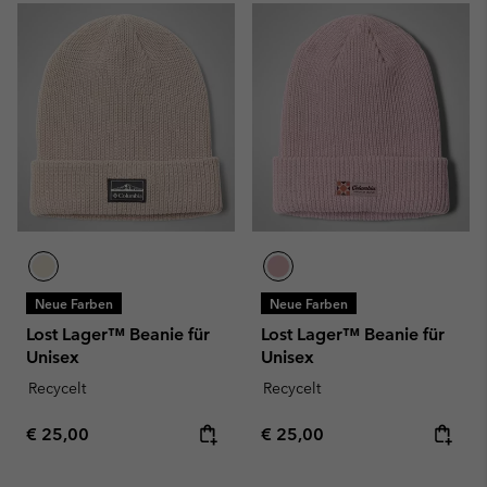
Neue Farben
Neue Farben
Lost Lager™ Beanie für
Lost Lager™ Beanie für
Unisex
Unisex
Recycelt
Recycelt
Regular price:
Regular price:
€ 25,00
€ 25,00