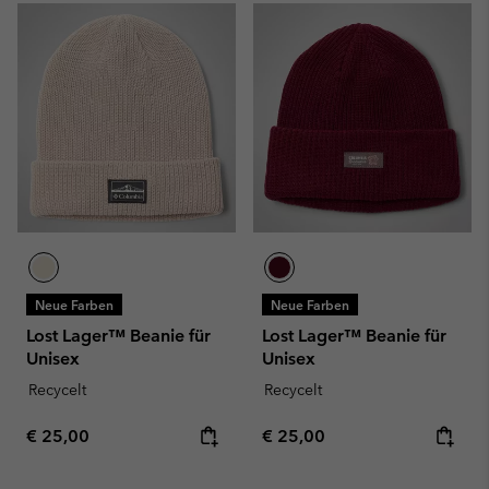
Neue Farben
Neue Farben
Lost Lager™ Beanie für
Lost Lager™ Beanie für
Unisex
Unisex
Recycelt
Recycelt
Regular price:
Regular price:
€ 25,00
€ 25,00