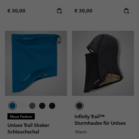
Regular price:
Regular price:
€ 30,00
€ 30,00
Infinity Trail™
Neue Farben
Sturmhaube für Unisex
Unisex Trail Shaker
Schlauchschal
Warm