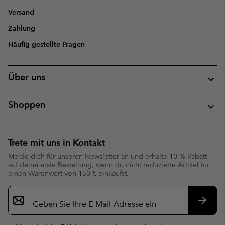
Versand
Zahlung
Häufig gestellte Fragen
Über uns
Shoppen
Trete mit uns in Kontakt
Melde dich für unseren Newsletter an und erhalte 10 % Rabatt
auf deine erste Bestellung, wenn du nicht reduzierte Artikel für
einen Warenwert von 150 € einkaufst.
Newsletter-
Anmeldung
Abonn