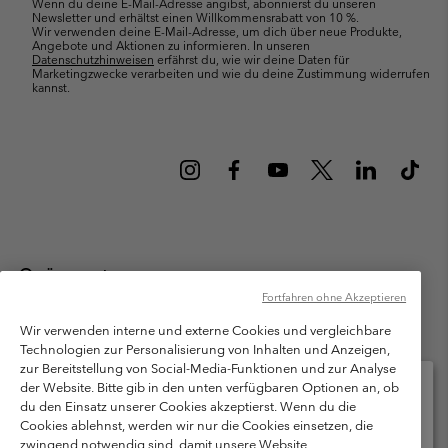
Wenn du deine E-Mail-Adresse angibst, abonnierst du unseren
Newsletter und erhältst einen Willkommensrabatt von 10 %.
Wir verwenden deine E-Mail-Adresse, um dich über neue Produkte,
Angebote und Aktionen zu informieren. In unseren
Datenschutzhinweisen
erfährst du, wie wir deine Daten für
Marketingzwecke verarbeiten und wie du deine Zustimmung widerrufen
kannst.
Österreich
Fortfahren ohne Akzeptieren
©
2026
Columbia Sportswear Austria GmbH. Moosfeldstraße 1, 5101
Bergheim, Salzburg Österreich. Alle Rechte vorbehalten.
Wir verwenden interne und externe Cookies und vergleichbare
Technologien zur Personalisierung von Inhalten und Anzeigen,
Nutzungsbedingungen
Allgemeine Verkaufsbedingungen
Garantie
zur Bereitstellung von Social-Media-Funktionen und zur Analyse
Datenschutzerklärung
der Website. Bitte gib in den unten verfügbaren Optionen an, ob
du den Einsatz unserer Cookies akzeptierst. Wenn du die
Bestimmungen und Bedingungen des Mitglieder Programms
Cookies ablehnst, werden wir nur die Cookies einsetzen, die
Bitte wählen Sie Ihr Lieferland und Ihre Sprache
zwingend notwendig sind, damit unsere Website
Nutzungsbedingungen Für Nutzergenerierte Inhalte
Impressum