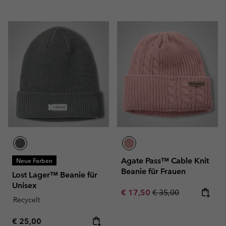
Agate Pass™ Cable Knit
Neue Farben
Beanie für Frauen
Lost Lager™ Beanie für
Unisex
Sale price:
Regular price:
€ 17,50
€ 35,00
Recycelt
Regular price:
€ 25,00