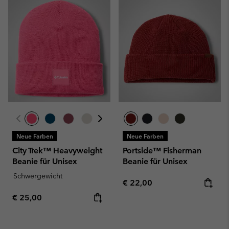
Neue Farben
Neue Farben
City Trek™ Heavyweight
Portside™ Fisherman
Beanie für Unisex
Beanie für Unisex
Schwergewicht
Regular price:
€ 22,00
Regular price:
€ 25,00