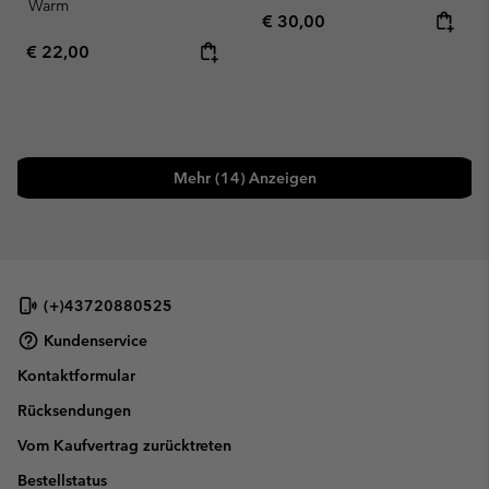
Warm
Regular price:
€ 30,00
Regular price:
€ 22,00
Mehr (14) Anzeigen
(+)43720880525
Kundenservice
Kontaktformular
Rücksendungen
Vom Kaufvertrag zurücktreten
Bestellstatus