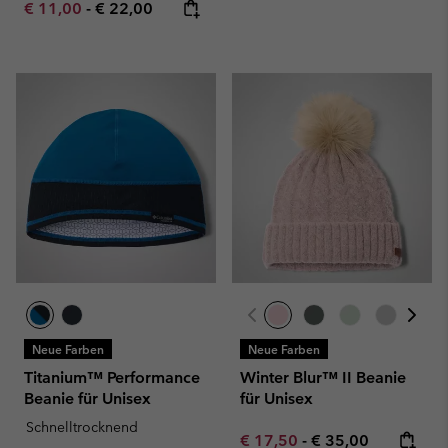
Minimum sale price:
Maximum price:
€ 11,00
-
€ 22,00
Neue Farben
Neue Farben
Titanium™ Performance
Winter Blur™ II Beanie
Beanie für Unisex
für Unisex
Schnelltrocknend
Minimum sale price:
Maximum price:
€ 17,50
-
€ 35,00