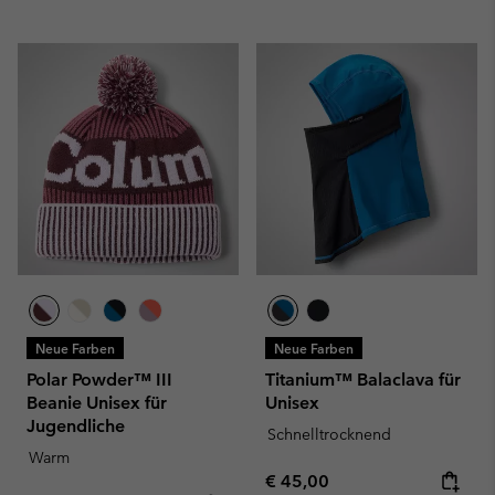
Neue Farben
Neue Farben
Polar Powder™ III
Titanium™ Balaclava für
Beanie Unisex für
Unisex
Jugendliche
Schnelltrocknend
Warm
Regular price:
€ 45,00