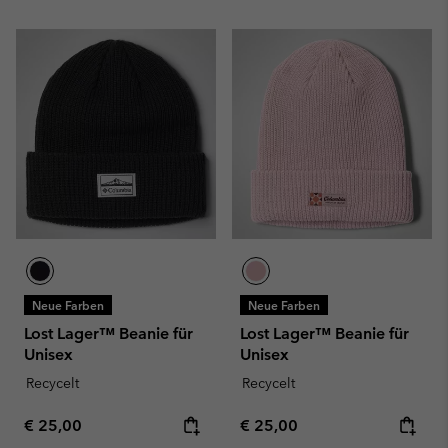
Neue Farben
Neue Farben
Lost Lager™ Beanie für
Lost Lager™ Beanie für
Unisex
Unisex
Recycelt
Recycelt
Regular price:
Regular price:
€ 25,00
€ 25,00