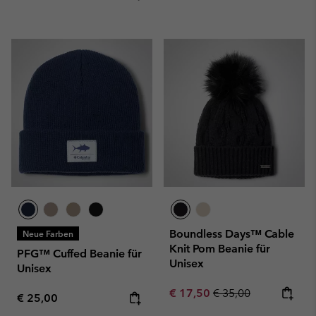
Boundless Days™ Cable
Neue Farben
Knit Pom Beanie für
PFG™ Cuffed Beanie für
Unisex
Unisex
Sale price:
Regular price:
€ 17,50
€ 35,00
Regular price:
€ 25,00