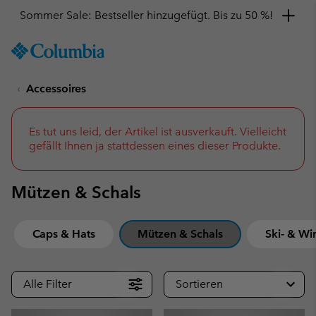
Hol dir einen 10 %-Gutschein
SKIP
Columbia
TO
Sportswear
CONTENT
Accessoires
SKIP
TO
MAIN
NAV
Es tut uns leid, der Artikel ist ausverkauft. Vielleicht
gefällt Ihnen ja stattdessen eines dieser Produkte.
SKIP
TO
SEARCH
Mützen & Schals
Caps & Hats
Mützen & Schals
Ski- & Wi
Alle Filter
Sortieren