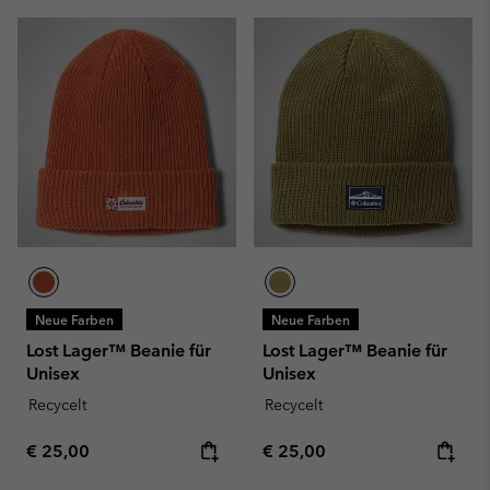
Neue Farben
Neue Farben
Lost Lager™ Beanie für
Lost Lager™ Beanie für
Unisex
Unisex
Recycelt
Recycelt
Regular price:
Regular price:
€ 25,00
€ 25,00