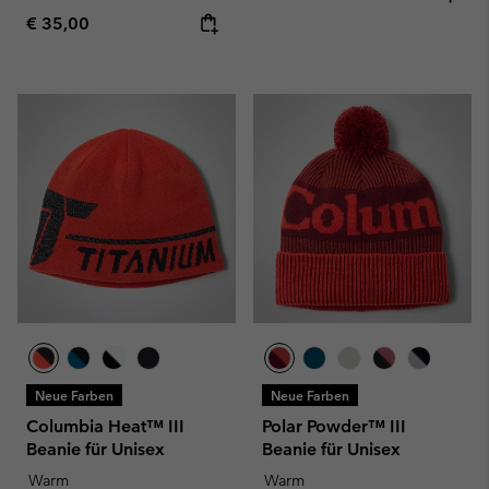
Regular price:
€ 35,00
Neue Farben
Neue Farben
Columbia Heat™ III
Polar Powder™ III
Beanie für Unisex
Beanie für Unisex
Warm
Warm