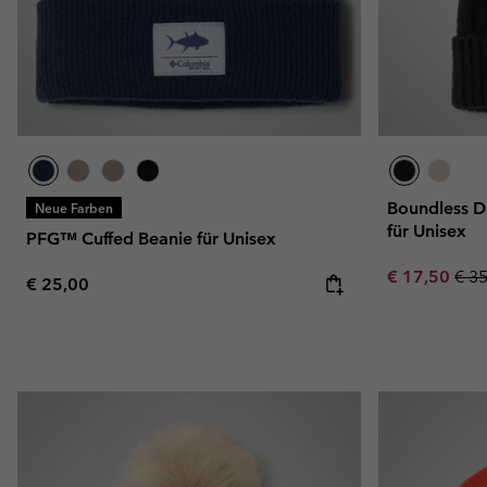
Boundless D
Neue Farben
für Unisex
PFG™ Cuffed Beanie für Unisex
Sale price:
Regu
€ 17,50
€ 3
Regular price:
€ 25,00