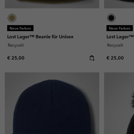
Neue Farben
Neue Farben
Lost Lager™ Beanie für Unisex
Lost Lager™ 
Recycelt
Recycelt
Regular price:
Regular pric
€ 25,00
€ 25,00