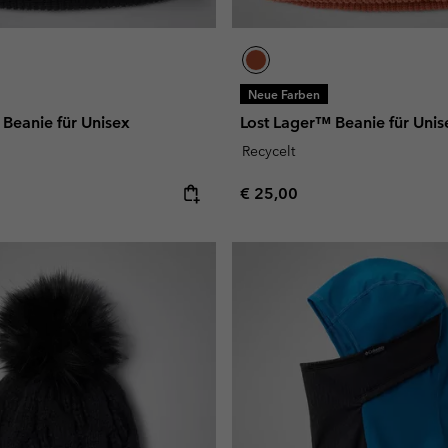
Neue Farben
Beanie für Unisex
Lost Lager™ Beanie für Unis
Recycelt
e:
Regular price:
€ 25,00