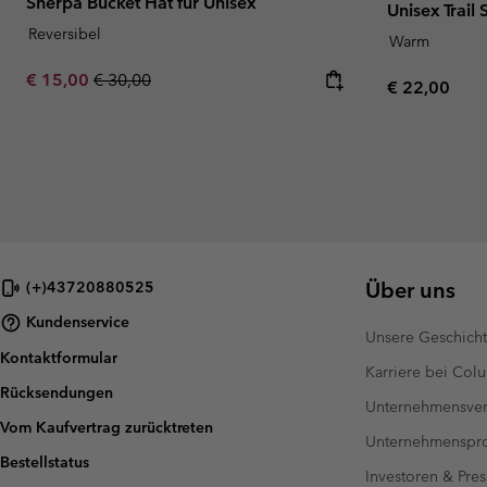
Sherpa Bucket Hat für Unisex
Unisex Trail
Reversibel
Warm
Sale price:
Regular price:
€ 15,00
€ 30,00
Regular pric
€ 22,00
Über uns
(+)43720880525
Kundenservice
Unsere Geschich
Kontaktformular
Karriere bei Col
Rücksendungen
Unternehmensver
Vom Kaufvertrag zurücktreten
Unternehmensp
Bestellstatus
Investoren & Pres