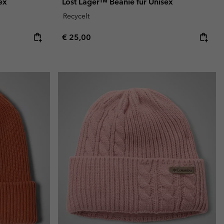
ex
Lost Lager™ Beanie für Unisex
Recycelt
Regular price:
€ 25,00