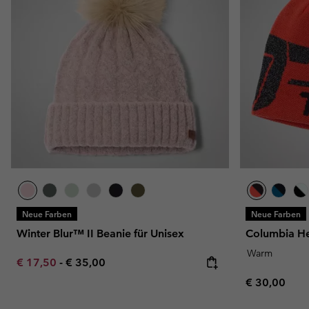
Neue Farben
Neue Farben
Winter Blur™ II Beanie für Unisex
Columbia Hea
Warm
Minimum sale price:
Maximum price:
€ 17,50
-
€ 35,00
Regular pric
€ 30,00