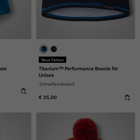
Neue Farben
sex
Titanium™ Performance Beanie für
Unisex
Schnelltrocknend
Regular price:
€ 35,00