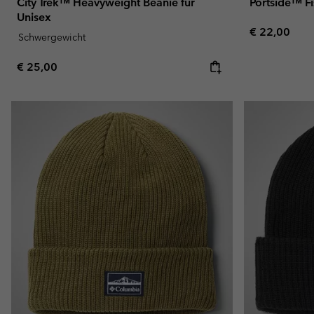
City Trek™ Heavyweight Beanie für
Portside™ F
Unisex
Regular pric
€ 22,00
Schwergewicht
Regular price:
€ 25,00