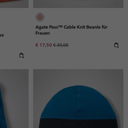
Agate Pass™ Cable Knit Beanie für
Frauen
ex
Sale price:
Regular price:
€ 17,50
€ 35,00