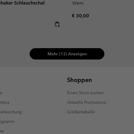
 Shaker Schlauchschal
Warm
Regular price:
€ 30,00
e:
Mehr (12) Anzeigen
Shoppen
te
Einen Store suchen
umbia
Aktuelle Promotions
antwortung
Größentabelle
rogramm
se