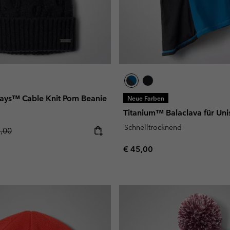
ays™ Cable Knit Pom Beanie
Neue Farben
Titanium™ Balaclava für Uni
Schnelltrocknend
lar price:
5,00
Regular price:
€ 45,00