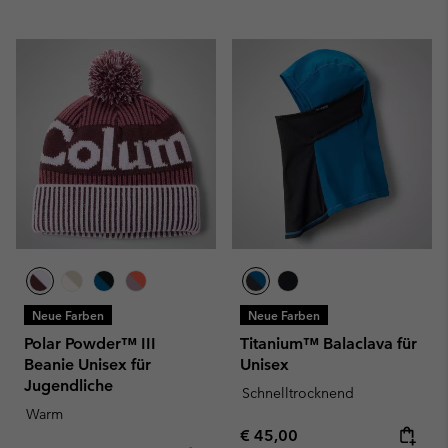
Neue Farben
Neue Farben
Polar Powder™ III
Titanium™ Balaclava für
Beanie Unisex für
Unisex
Jugendliche
Schnelltrocknend
Warm
Regular price:
€ 45,00