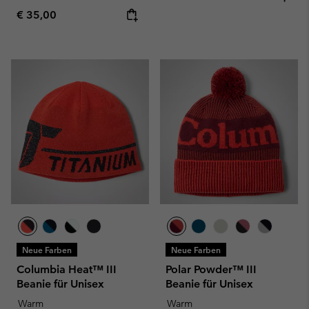
Regular price:
€ 35,00
Neue Farben
Neue Farben
Columbia Heat™ III
Polar Powder™ III
Beanie für Unisex
Beanie für Unisex
Warm
Warm