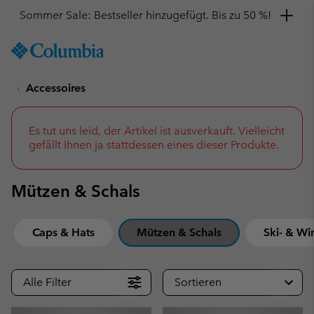
Hol dir einen 10 %-Gutschein
SKIP
Columbia
TO
Sportswear
CONTENT
Accessoires
SKIP
TO
MAIN
NAV
Es tut uns leid, der Artikel ist ausverkauft. Vielleicht
gefällt Ihnen ja stattdessen eines dieser Produkte.
SKIP
TO
SEARCH
Mützen & Schals
Caps & Hats
Mützen & Schals
Ski- & Wi
Alle Filter
Sortieren