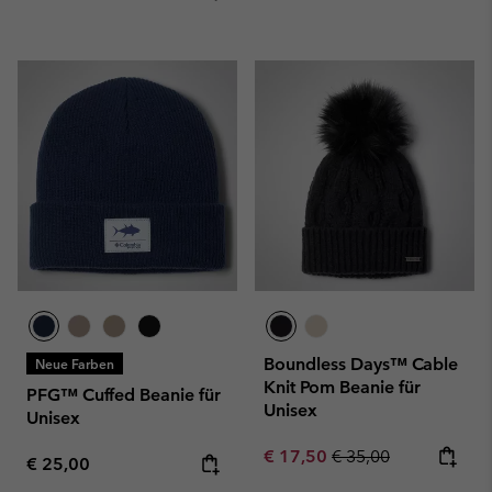
Boundless Days™ Cable
Neue Farben
Knit Pom Beanie für
PFG™ Cuffed Beanie für
Unisex
Unisex
Sale price:
Regular price:
€ 17,50
€ 35,00
Regular price:
€ 25,00