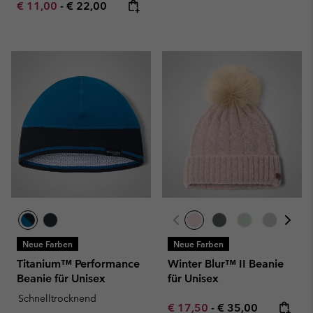
Minimum sale price:
Maximum price:
€ 11,00
-
€ 22,00
Neue Farben
Neue Farben
Titanium™ Performance
Winter Blur™ II Beanie
Beanie für Unisex
für Unisex
Schnelltrocknend
Minimum sale price:
Maximum price:
€ 17,50
-
€ 35,00