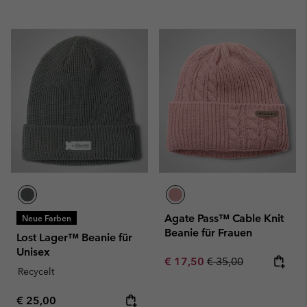
Agate Pass™ Cable Knit
Neue Farben
Beanie für Frauen
Lost Lager™ Beanie für
Unisex
Sale price:
Regular price:
€ 17,50
€ 35,00
Recycelt
Regular price:
€ 25,00