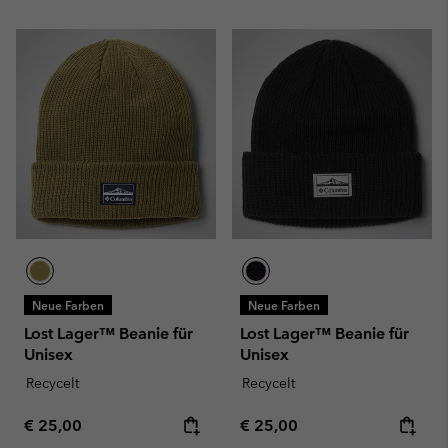
Neue Farben
Neue Farben
Lost Lager™ Beanie für
Lost Lager™ Beanie für
Unisex
Unisex
Recycelt
Recycelt
Regular price:
Regular price:
€ 25,00
€ 25,00