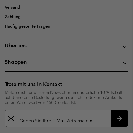
Versand
Zahlung
Häufig gestellte Fragen
Über uns
Shoppen
Trete mit uns in Kontakt
Melde dich für unseren Newsletter an und erhalte 10 % Rabatt
auf deine erste Bestellung, wenn du nicht reduzierte Artikel für
einen Warenwert von 150 € einkaufst.
Newsletter-
Anmeldung
Abonn