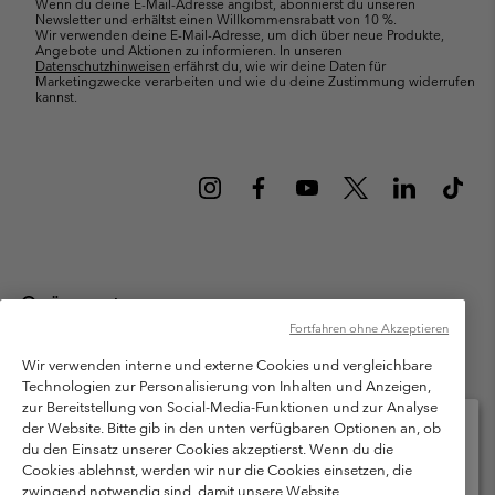
Wenn du deine E-Mail-Adresse angibst, abonnierst du unseren
Newsletter und erhältst einen Willkommensrabatt von 10 %.
Wir verwenden deine E-Mail-Adresse, um dich über neue Produkte,
Angebote und Aktionen zu informieren. In unseren
Datenschutzhinweisen
erfährst du, wie wir deine Daten für
Marketingzwecke verarbeiten und wie du deine Zustimmung widerrufen
kannst.
Österreich
Fortfahren ohne Akzeptieren
©
2026
Columbia Sportswear Austria GmbH. Moosfeldstraße 1, 5101
Bergheim, Salzburg Österreich. Alle Rechte vorbehalten.
Wir verwenden interne und externe Cookies und vergleichbare
Technologien zur Personalisierung von Inhalten und Anzeigen,
Nutzungsbedingungen
Allgemeine Verkaufsbedingungen
Garantie
zur Bereitstellung von Social-Media-Funktionen und zur Analyse
Datenschutzerklärung
der Website. Bitte gib in den unten verfügbaren Optionen an, ob
du den Einsatz unserer Cookies akzeptierst. Wenn du die
Bestimmungen und Bedingungen des Mitglieder Programms
Cookies ablehnst, werden wir nur die Cookies einsetzen, die
Bitte wählen Sie Ihr Lieferland und Ihre Sprache
zwingend notwendig sind, damit unsere Website
Nutzungsbedingungen Für Nutzergenerierte Inhalte
Impressum