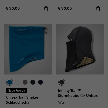
Regular price:
Regular price:
€ 30,00
€ 30,00
Infinity Trail™
Neue Farben
Sturmhaube für Unisex
Unisex Trail Shaker
Schlauchschal
Warm