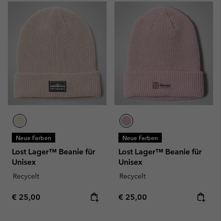
Neue Farben
Neue Farben
Lost Lager™ Beanie für
Lost Lager™ Beanie für
Unisex
Unisex
Recycelt
Recycelt
Regular price:
Regular price:
€ 25,00
€ 25,00