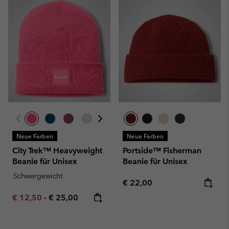
Neue Farben
Neue Farben
City Trek™ Heavyweight
Portside™ Fisherman
Beanie für Unisex
Beanie für Unisex
Schwergewicht
Regular price:
€ 22,00
Minimum sale price:
Maximum price:
€ 12,50
-
€ 25,00