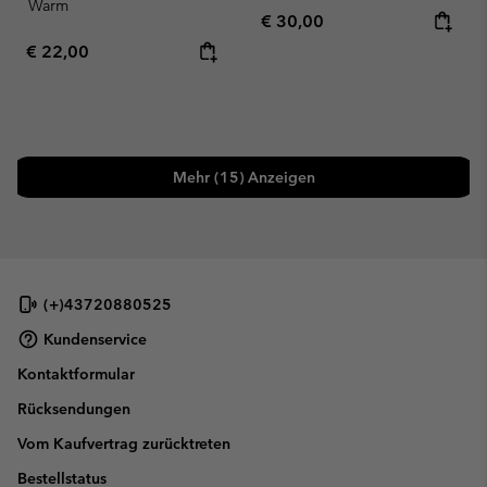
Warm
Regular price:
€ 30,00
Regular price:
€ 22,00
Mehr (15) Anzeigen
(+)43720880525
Kundenservice
Kontaktformular
Rücksendungen
Vom Kaufvertrag zurücktreten
Bestellstatus