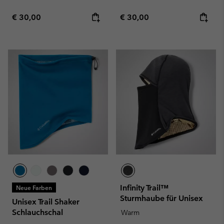
Regular price:
Regular price:
€ 30,00
€ 30,00
Infinity Trail™
Neue Farben
Sturmhaube für Unisex
Unisex Trail Shaker
Schlauchschal
Warm