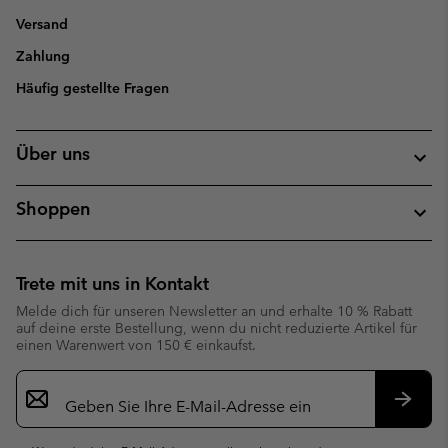
Versand
Zahlung
Häufig gestellte Fragen
Über uns
Shoppen
Trete mit uns in Kontakt
Melde dich für unseren Newsletter an und erhalte 10 % Rabatt
auf deine erste Bestellung, wenn du nicht reduzierte Artikel für
einen Warenwert von 150 € einkaufst.
Newsletter-
Anmeldung
Abonn