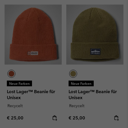
Neue Farben
Neue Farben
Lost Lager™ Beanie für
Lost Lager™ Beanie für
Unisex
Unisex
Recycelt
Recycelt
Regular price:
Regular price:
€ 25,00
€ 25,00