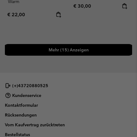
Warm
Regular price:
€ 30,00
Regular price:
€ 22,00
Mehr (15) Anzeigen
(+)43720880525
Kundenservice
Kontaktformular
Rücksendungen
Vom Kaufvertrag zurücktreten
Bestellstatus