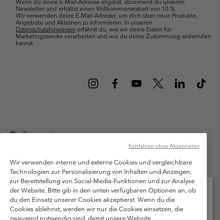
Wenn du deine E-Mail-Adresse angibst, abonnierst du unseren
Newsletter und erhältst einen Willkommensrabatt von 10 %.
Wir verwenden deine E-Mail-Adresse, um dich über neue Produkte,
Angebote und Aktionen zu informieren. In unseren
Datenschutzhinweisen
erfährst du, wie wir deine Daten für
Marketingzwecke verarbeiten und wie du deine Zustimmung widerrufen
kannst.
Österreich
Fortfahren ohne Akzeptieren
©
2026
Columbia Sportswear Austria GmbH. Moosfeldstraße 1, 5101
Bergheim, Salzburg Österreich. Alle Rechte vorbehalten.
Wir verwenden interne und externe Cookies und vergleichbare
Technologien zur Personalisierung von Inhalten und Anzeigen,
Nutzungsbedingungen
Allgemeine Verkaufsbedingungen
Garantie
zur Bereitstellung von Social-Media-Funktionen und zur Analyse
Datenschutzerklärung
der Website. Bitte gib in den unten verfügbaren Optionen an, ob
du den Einsatz unserer Cookies akzeptierst. Wenn du die
Bestimmungen und Bedingungen des Mitglieder Programms
Cookies ablehnst, werden wir nur die Cookies einsetzen, die
Bitte wählen Sie Ihr Lieferland und Ihre Sprache
zwingend notwendig sind, damit unsere Website
Nutzungsbedingungen Für Nutzergenerierte Inhalte
Impressum