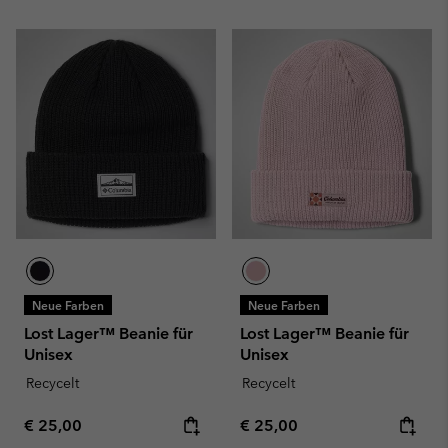
Neue Farben
Neue Farben
Lost Lager™ Beanie für
Lost Lager™ Beanie für
Unisex
Unisex
Recycelt
Recycelt
Regular price:
Regular price:
€ 25,00
€ 25,00