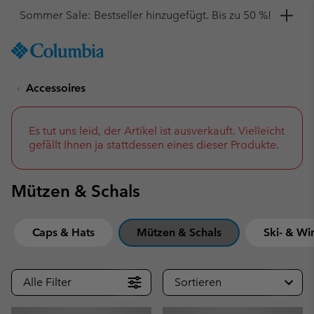
Hol dir einen 10 %-Gutschein
SKIP
Columbia
TO
Sportswear
CONTENT
Accessoires
SKIP
TO
MAIN
NAV
Es tut uns leid, der Artikel ist ausverkauft. Vielleicht
gefällt Ihnen ja stattdessen eines dieser Produkte.
SKIP
TO
SEARCH
Mützen & Schals
Caps & Hats
Mützen & Schals
Ski- & Wi
Alle Filter
Sortieren