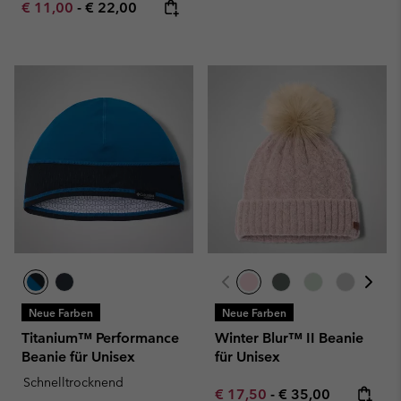
Minimum sale price:
Maximum price:
€ 11,00
-
€ 22,00
Neue Farben
Neue Farben
Titanium™ Performance
Winter Blur™ II Beanie
Beanie für Unisex
für Unisex
Schnelltrocknend
Minimum sale price:
Maximum price:
€ 17,50
-
€ 35,00