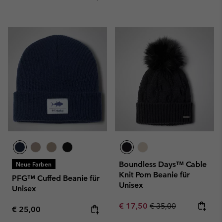
Boundless Days™ Cable
Neue Farben
Knit Pom Beanie für
PFG™ Cuffed Beanie für
Unisex
Unisex
Sale price:
Regular price:
€ 17,50
€ 35,00
Regular price:
€ 25,00