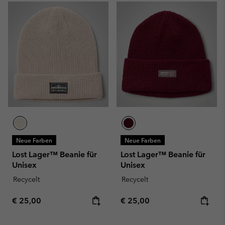
Neue Farben
Neue Farben
Lost Lager™ Beanie für
Lost Lager™ Beanie für
Unisex
Unisex
Recycelt
Recycelt
Regular price:
Regular price:
€ 25,00
€ 25,00