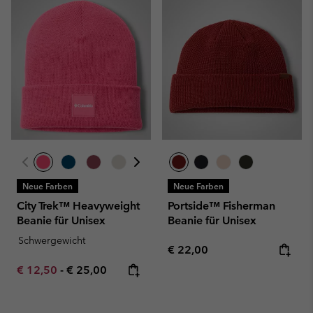
Neue Farben
Neue Farben
City Trek™ Heavyweight
Portside™ Fisherman
Beanie für Unisex
Beanie für Unisex
Schwergewicht
Regular price:
€ 22,00
Minimum sale price:
Maximum price:
€ 12,50
-
€ 25,00