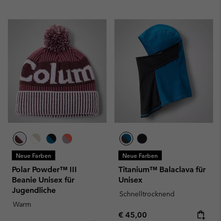
Neue Farben
Neue Farben
Polar Powder™ III
Titanium™ Balaclava für
Beanie Unisex für
Unisex
Jugendliche
Schnelltrocknend
Warm
Regular price:
€ 45,00