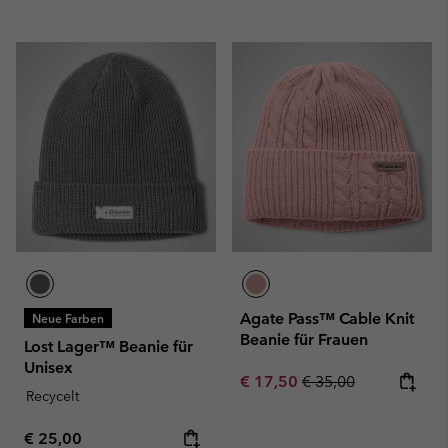
Agate Pass™ Cable Knit
Neue Farben
Beanie für Frauen
Lost Lager™ Beanie für
Unisex
Sale price:
Regular price:
€ 17,50
€ 35,00
Recycelt
Regular price:
€ 25,00