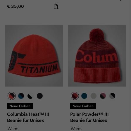
Regular price:
€ 35,00
Neue Farben
Neue Farben
Columbia Heat™ III
Polar Powder™ III
Beanie für Unisex
Beanie für Unisex
Warm
Warm