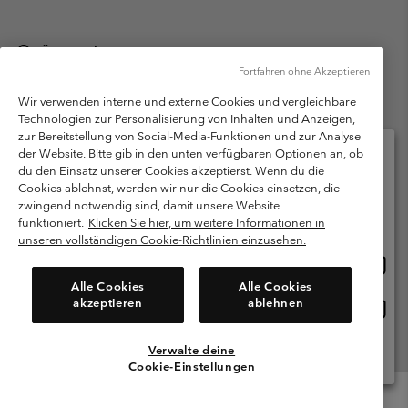
Österreich
Fortfahren ohne Akzeptieren
©
2026
Columbia Sportswear Austria GmbH. Moosfeldstraße 1, 5101
Bergheim, Salzburg Österreich. Alle Rechte vorbehalten.
Wir verwenden interne und externe Cookies und vergleichbare
Technologien zur Personalisierung von Inhalten und Anzeigen,
Nutzungsbedingungen
Allgemeine Verkaufsbedingungen
Garantie
zur Bereitstellung von Social-Media-Funktionen und zur Analyse
Datenschutzerklärung
der Website. Bitte gib in den unten verfügbaren Optionen an, ob
du den Einsatz unserer Cookies akzeptierst. Wenn du die
Bestimmungen und Bedingungen des Mitglieder Programms
Cookies ablehnst, werden wir nur die Cookies einsetzen, die
Bitte wählen Sie Ihr Lieferland und Ihre Sprache
zwingend notwendig sind, damit unsere Website
Nutzungsbedingungen Für Nutzergenerierte Inhalte
Impressum
Online-Einkauf verfügbar
funktioniert.
Klicken Sie hier, um weitere Informationen in
Cookies
unseren vollständigen Cookie-Richtlinien einzusehen.
Online
United States
Einkau
Kundenservice: Mo- Fr. 9:00 - 13:00 & 14:00- 18:00 Uhr
Alle Cookies
Alle Cookies
(+)43720880525
verfü
akzeptieren
ablehnen
Online
Österreich
Einkau
verfü
Verwalte deine
Alle Länder Anzeigen
Cookie-Einstellungen