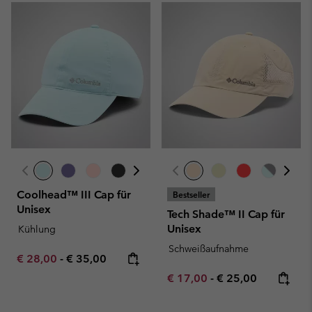
Coolhead™ III Cap für
Bestseller
Unisex
Tech Shade™ II Cap für
Unisex
Kühlung
Schweißaufnahme
Minimum sale price:
Maximum price:
€ 28,00
-
€ 35,00
Minimum sale price:
Maximum price:
€ 17,00
-
€ 25,00