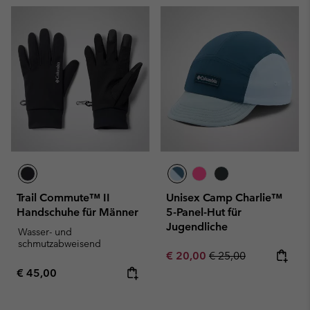
Trail Commute™ II
Unisex Camp Charlie™
Handschuhe für Männer
5-Panel-Hut für
Jugendliche
Wasser- und
schmutzabweisend
Sale price:
Regular price:
€ 20,00
€ 25,00
Regular price:
€ 45,00