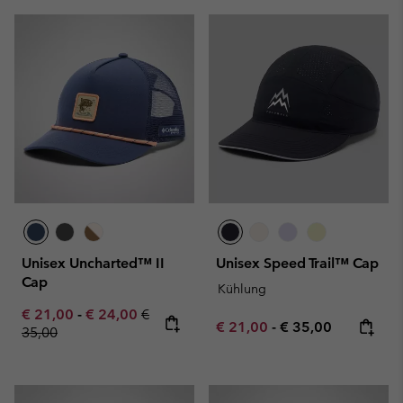
Unisex Uncharted™ II
Unisex Speed Trail™ Cap
Cap
Kühlung
Minimum sale price:
Maximum sale price:
Regular price:
€ 21,00
-
€ 24,00
€
Minimum sale price:
Maximum price:
€ 21,00
-
€ 35,00
35,00