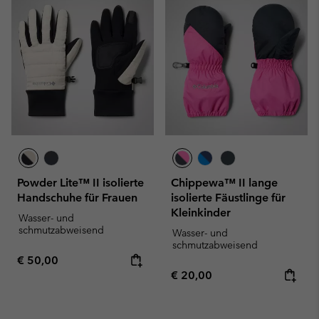
Powder Lite™ II isolierte
Chippewa™ II lange
Handschuhe für Frauen
isolierte Fäustlinge für
Kleinkinder
Wasser- und
schmutzabweisend
Wasser- und
schmutzabweisend
Regular price:
€ 50,00
Regular price:
€ 20,00