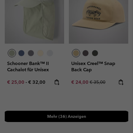
Schooner Bank™ II
Unisex Creel™ Snap
Cachalot für Unisex
Back Cap
Minimum sale price:
Maximum price:
Sale price:
Regular price:
€ 25,00
-
€ 32,00
€ 24,00
€ 35,00
Mehr (36) Anzeigen