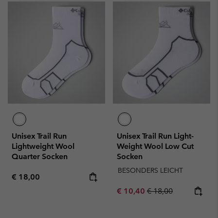
Unisex Trail Run
Unisex Trail Run Light-
Lightweight Wool
Weight Wool Low Cut
Quarter Socken
Socken
BESONDERS LEICHT
Regular price:
€ 18,00
Sale price:
Regular price:
€ 10,40
€ 18,00