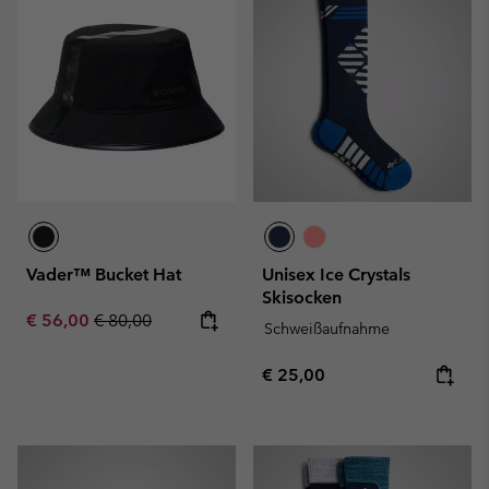
Vader™ Bucket Hat
Unisex Ice Crystals
Skisocken
Sale price:
Regular price:
€ 56,00
€ 80,00
Schweißaufnahme
Regular price:
€ 25,00