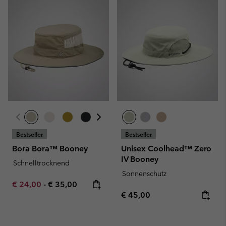
Bestseller
Bestseller
Bora Bora™ Booney
Unisex Coolhead™ Zero
IV Booney
Schnelltrocknend
Sonnenschutz
Minimum sale price:
Maximum price:
€ 24,00
-
€ 35,00
Regular price:
€ 45,00