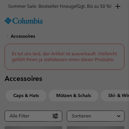
Hol dir einen 10 %-Gutschein
SKIP
Columbia
TO
Sportswear
CONTENT
Accessoires
SKIP
TO
MAIN
NAV
Es tut uns leid, der Artikel ist ausverkauft. Vielleicht
gefällt Ihnen ja stattdessen eines dieser Produkte.
SKIP
TO
SEARCH
Accessoires
Caps & Hats
Mützen & Schals
Ski- & Wi
Alle Filter
Sortieren