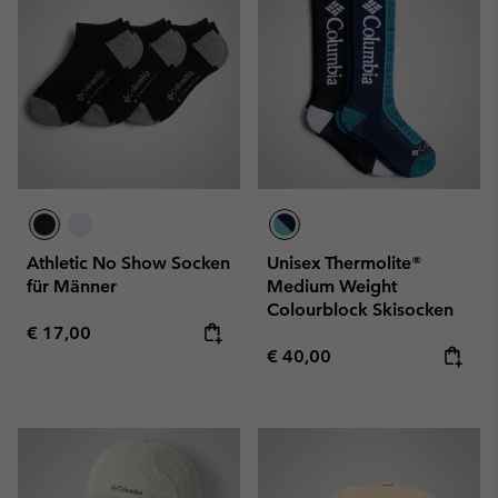
Athletic No Show Socken
Unisex Thermolite®
für Männer
Medium Weight
Colourblock Skisocken
Regular price:
€ 17,00
Regular price:
€ 40,00