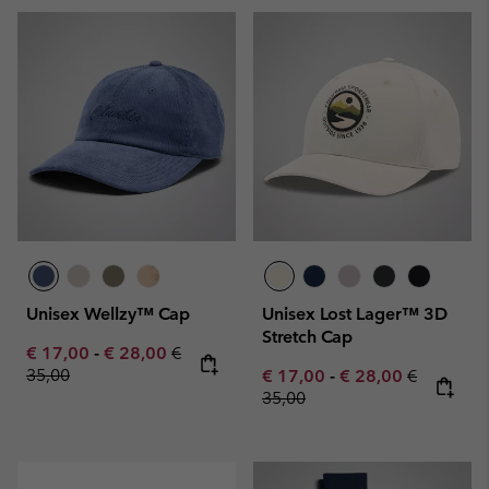
Unisex Wellzy™ Cap
Unisex Lost Lager™ 3D
Stretch Cap
Minimum sale price:
Maximum sale price:
Regular price:
€ 17,00
-
€ 28,00
€
35,00
Minimum sale price:
Maximum sale pric
Regular pr
€ 17,00
-
€ 28,00
€
35,00