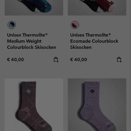
Unisex Thermolite®
Unisex Thermolite®
Medium Weight
Ecomade Colourblock
Colourblock Skisocken
Skisocken
Regular price:
Regular price:
€ 40,00
€ 40,00