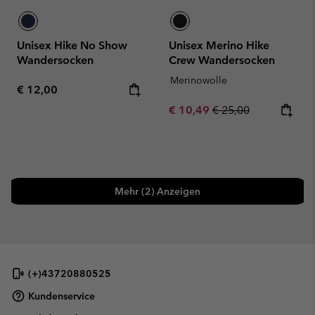
Unisex Hike No Show
Unisex Merino Hike
Wandersocken
Crew Wandersocken
Merinowolle
Regular price:
€ 12,00
Sale price:
Regular price:
€ 10,49
€ 25,00
Mehr (2) Anzeigen
(+)43720880525
Kundenservice