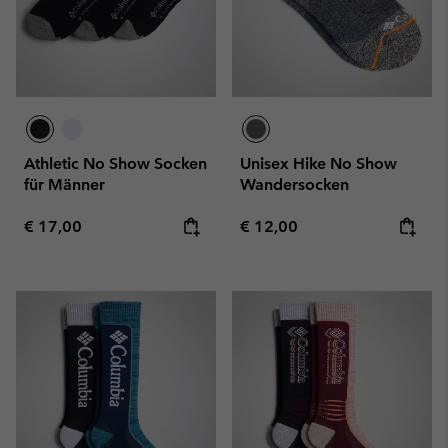
Athletic No Show Socken
Unisex Hike No Show
für Männer
Wandersocken
Regular price:
Regular price:
€ 17,00
€ 12,00