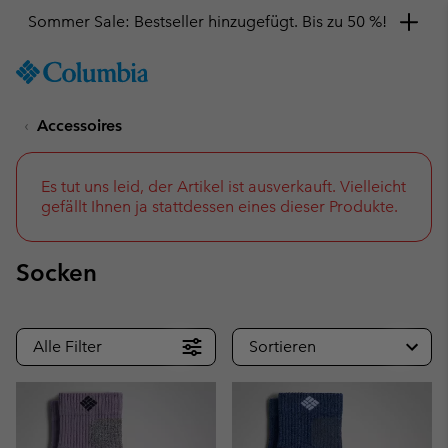
Hol dir einen 10 %-Gutschein
SKIP
Columbia
TO
Sportswear
CONTENT
Accessoires
SKIP
TO
MAIN
NAV
Es tut uns leid, der Artikel ist ausverkauft. Vielleicht
gefällt Ihnen ja stattdessen eines dieser Produkte.
SKIP
TO
SEARCH
Socken
Alle Filter
Sortieren