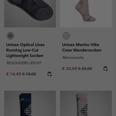
Unisex Optical Lines
Unisex Merino Hike
Running Low-Cut
Crew Wandersocken
Lightweight Socken
Merinowolle
BESONDERS LEICHT
Sale price:
Regular price:
€ 20,00
€ 25,00
Sale price:
Regular price:
€ 14,40
€ 18,00