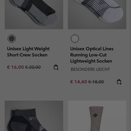
Unisex Light Weight
Unisex Optical Lines
Short Crew Socken
Running Low-Cut
Lightweight Socken
Sale price:
Regular price:
€ 16,00
€ 20,00
BESONDERS LEICHT
Sale price:
Regular price:
€ 14,40
€ 18,00