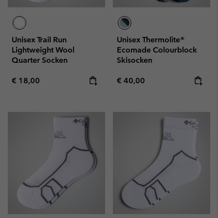
Unisex Trail Run
Unisex Thermolite®
Lightweight Wool
Ecomade Colourblock
Quarter Socken
Skisocken
Regular price:
Regular price:
€ 18,00
€ 40,00