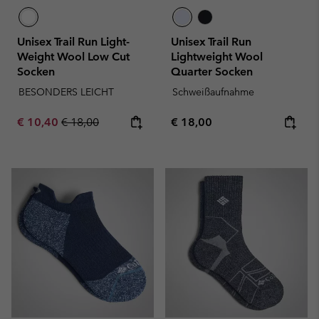
Unisex Trail Run Light-
Unisex Trail Run
Weight Wool Low Cut
Lightweight Wool
Socken
Quarter Socken
BESONDERS LEICHT
Schweißaufnahme
Sale price:
Regular price:
Regular price:
€ 10,40
€ 18,00
€ 18,00