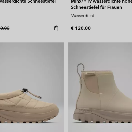
asserdichte Schneestiefel
Minx™ IV wasserdichte hoh
Schneestiefel für Frauen
Wasserdicht
lar price:
Regular price:
10,00
€ 120,00