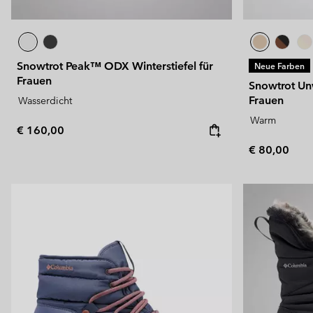
Snowtrot Peak™ ODX Winterstiefel für
Neue Farben
Frauen
Snowtrot Un
Frauen
Wasserdicht
Warm
Regular price:
€ 160,00
Regular pric
€ 80,00