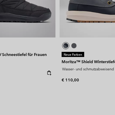
 Schneestiefel für Frauen
Neue Farben
Moritza™ Shield Winterstiefe
Wasser- und schmutzabweisend
e:
Regular price:
€ 110,00