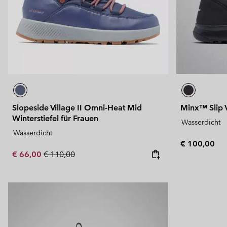
Slopeside Village II Omni-Heat Mid
Minx™ Slip V
Winterstiefel für Frauen
Wasserdicht
Wasserdicht
Regular pric
€ 100,00
Sale price:
Regular price:
€ 66,00
€ 110,00