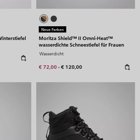
Neue Farben
interstiefel
Moritza Shield™ II Omni-Heat™
wasserdichte Schneestiefel für Frauen
Wasserdicht
Minimum sale price:
Maximum price:
€ 72,00
-
€ 120,00