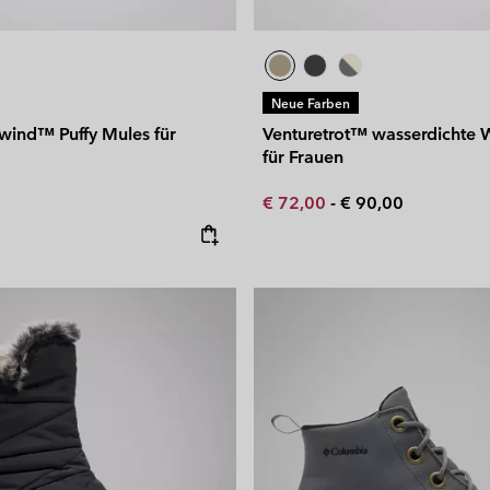
Neue Farben
wind™ Puffy Mules für
Venturetrot™ wasserdichte W
für Frauen
Minimum sale price:
Maximum price:
€ 72,00
-
€ 90,00
e: