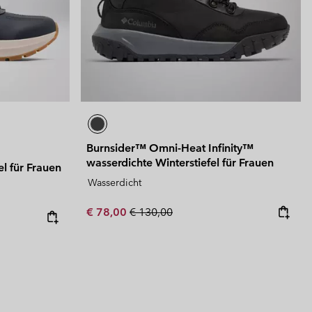
Burnsider™ Omni-Heat Infinity™
wasserdichte Winterstiefel für Frauen
l für Frauen
Wasserdicht
Sale price:
Regular price:
€ 78,00
€ 130,00