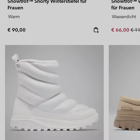
Snowtrot™ Shorty Winterstiefel für
Snowtrot™ w
Frauen
für Frauen
Warm
Wasserdicht
Regular price:
Sale price:
Regu
€ 90,00
€ 66,00
€ 1