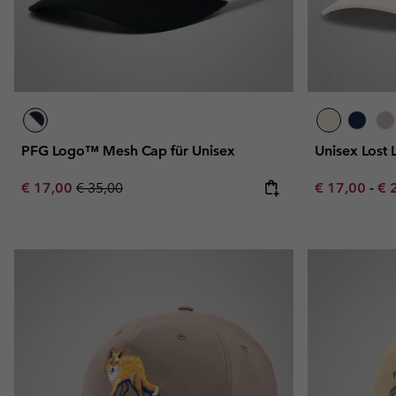
PFG Logo™ Mesh Cap für Unisex
Unisex Lost
Sale price:
Regular price:
Minimum sal
Ma
€ 17,00
€ 35,00
€ 17,00
-
€ 