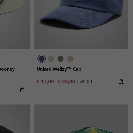
Booney
Unisex Wellzy™ Cap
Minimum sale price:
Maximum sale price:
Regular price:
€ 17,00
-
€ 28,00
€ 35,00