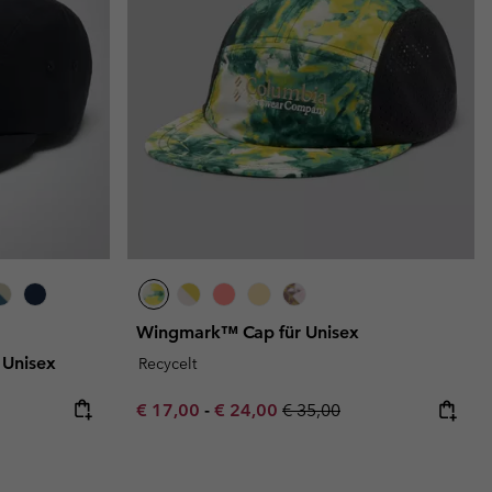
Wingmark™ Cap für Unisex
 Unisex
Recycelt
Minimum sale price:
Maximum sale price:
Regular price:
€ 17,00
-
€ 24,00
€ 35,00