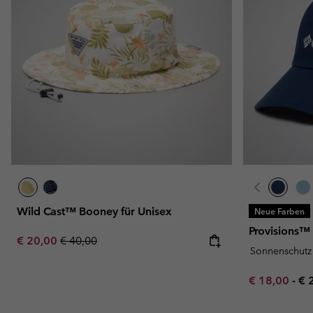
Wild Cast™ Booney für Unisex
Neue Farben
Provisions™ 
Sale price:
Regular price:
€ 20,00
€ 40,00
Sonnenschutz
Minimum sal
Ma
€ 18,00
-
€ 