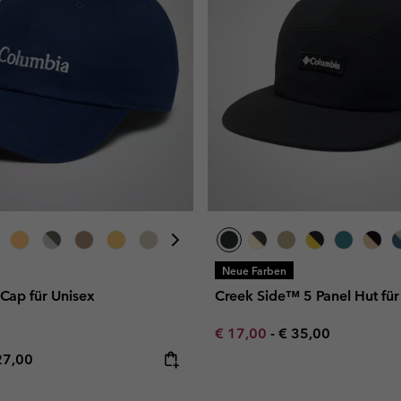
Neue Farben
Cap für Unisex
Creek Side™ 5 Panel Hut für
Minimum sale price:
Maximum price:
€ 17,00
-
€ 35,00
e price:
ximum price:
27,00