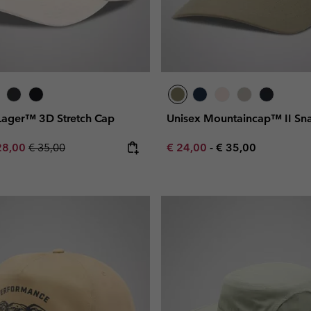
 Lager™ 3D Stretch Cap
Unisex Mountaincap™ II Sn
e price:
ximum sale price:
Regular price:
Minimum sale price:
Maximum price:
28,00
€ 35,00
€ 24,00
-
€ 35,00