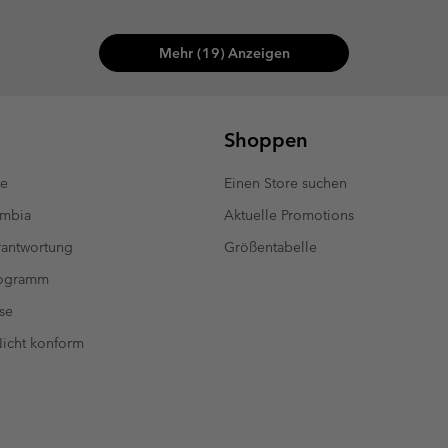
Mehr (19) Anzeigen
Shoppen
te
Einen Store suchen
umbia
Aktuelle Promotions
antwortung
Größentabelle
rogramm
se
 Nicht konform