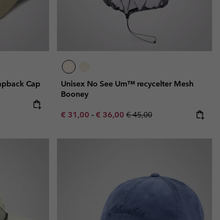
apback Cap
Unisex No See Um™ recycelter Mesh
Booney
Minimum sale price:
Maximum sale price:
Regular price:
€ 31,00
-
€ 36,00
€ 45,00