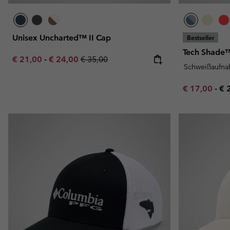
Unisex Uncharted™ II Cap
Bestseller
Tech Shade™ 
Minimum sale price:
Maximum sale price:
Regular price:
€ 21,00
-
€ 24,00
€ 35,00
Schweißaufn
Minimum sal
Ma
€ 17,00
-
€ 