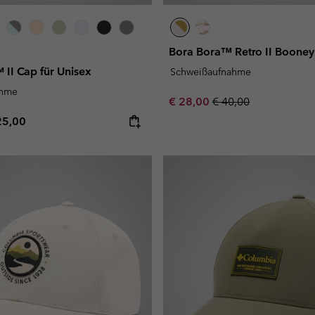
Bora Bora™ Retro II Booney 
II Cap für Unisex
Schweißaufnahme
ahme
Sale price:
Regular price:
€ 28,00
€ 40,00
e price:
ximum price:
25,00