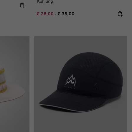
Kühlung
Minimum sale price:
Maximum price:
€ 28,00
-
€ 35,00