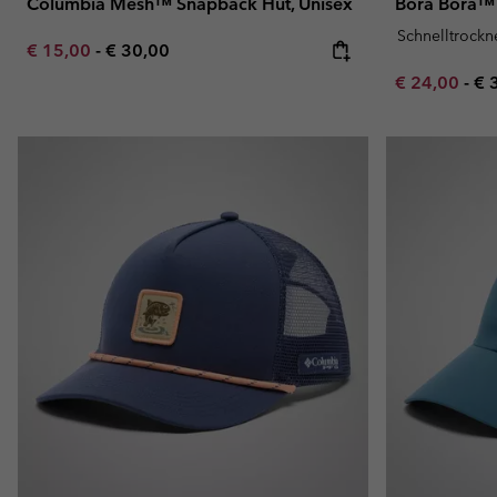
Columbia Mesh™ Snapback Hut, Unisex
Bora Bora™
Schnelltrock
Minimum sale price:
Maximum price:
€ 15,00
-
€ 30,00
Minimum sal
Ma
€ 24,00
-
€ 