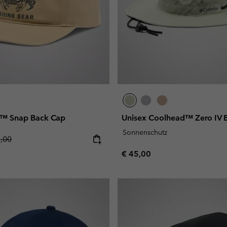
l™ Snap Back Cap
Unisex Coolhead™ Zero IV 
Sonnenschutz
lar price:
5,00
Regular price:
€ 45,00