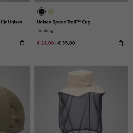
für Unisex
Unisex Speed Trail™ Cap
Kühlung
Minimum sale price:
Maximum price:
€ 21,00
-
€ 35,00