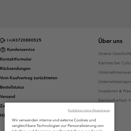
Über uns
(+)43720880525
Kundenservice
Unsere Geschich
Kontaktformular
Karriere bei Col
Rücksendungen
Unternehmensver
Vom Kaufvertrag zurücktreten
Unternehmensp
Bestellstatus
Investoren & Pres
Versand
Barrierefreiheit:
Zahlung
Fortfahren ohne Akzeptieren
Häufig gestellte Fragen
Wir verwenden interne und externe Cookies und
vergleichbare Technologien zur Personalisierung von