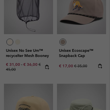
Unisex No See Um™
Unisex Ecoscape™
recycelter Mesh Booney
Snapback Cap
Minimum sale price:
Maximum sale price:
Regular price:
€ 31,00
-
€ 36,00
€
Sale price:
Regular price:
€ 17,00
€ 35,00
45,00