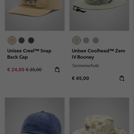
Unisex Creel™ Snap
Unisex Coolhead™ Zero
Back Cap
IV Booney
Sonnenschutz
Sale price:
Regular price:
€ 24,00
€ 35,00
Regular price:
€ 45,00