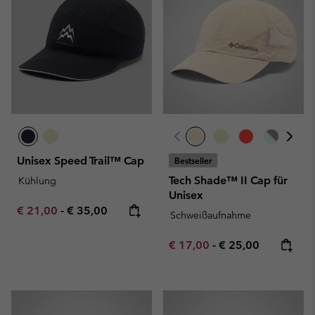
Unisex Speed Trail™ Cap
Bestseller
Tech Shade™ II Cap für
Kühlung
Unisex
Minimum sale price:
Maximum price:
€ 21,00
-
€ 35,00
Schweißaufnahme
Minimum sale price:
Maximum price:
€ 17,00
-
€ 25,00