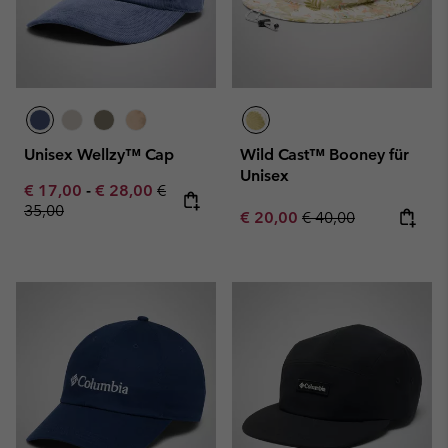
Unisex Wellzy™ Cap
Wild Cast™ Booney für
Unisex
Minimum sale price:
Maximum sale price:
Regular price:
€ 17,00
-
€ 28,00
€
35,00
Sale price:
Regular price:
€ 20,00
€ 40,00