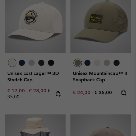
Unisex Lost Lager™ 3D
Unisex Mountaincap™ II
Stretch Cap
Snapback Cap
Minimum sale price:
Maximum sale price:
Regular price:
€ 17,00
-
€ 28,00
€
Minimum sale price:
Maximum price:
€ 24,00
-
€ 35,00
35,00