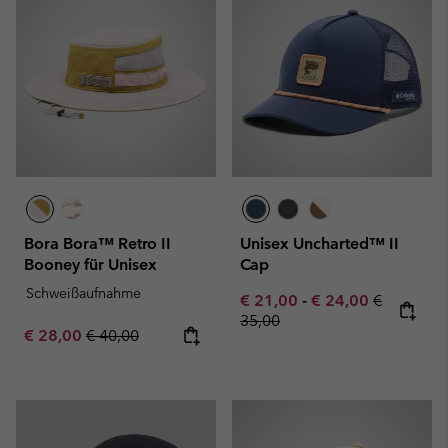
Bora Bora™ Retro II
Unisex Uncharted™ II
Booney für Unisex
Cap
Schweißaufnahme
Minimum sale price:
Maximum sale pric
Regular pr
€ 21,00
-
€ 24,00
€
35,00
Sale price:
Regular price:
€ 28,00
€ 40,00