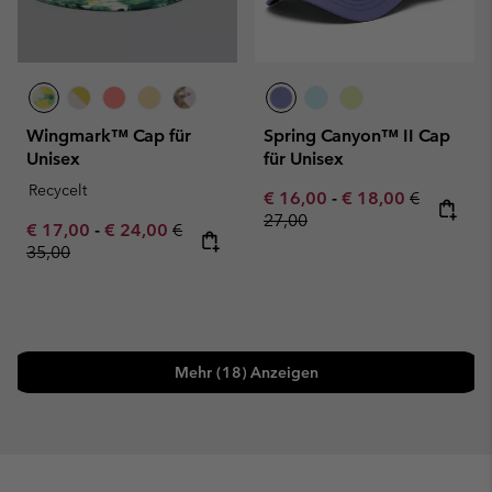
Wingmark™ Cap für
Spring Canyon™ II Cap
Unisex
für Unisex
Recycelt
Minimum sale price:
Maximum sale pric
Regular pr
€ 16,00
-
€ 18,00
€
27,00
Minimum sale price:
Maximum sale price:
Regular price:
€ 17,00
-
€ 24,00
€
35,00
Mehr (18) Anzeigen