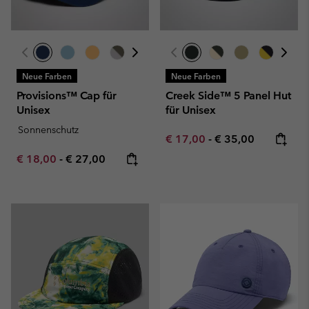
Neue Farben
Neue Farben
Provisions™ Cap für
Creek Side™ 5 Panel Hut
Unisex
für Unisex
Sonnenschutz
Minimum sale price:
Maximum price:
€ 17,00
-
€ 35,00
Minimum sale price:
Maximum price:
€ 18,00
-
€ 27,00