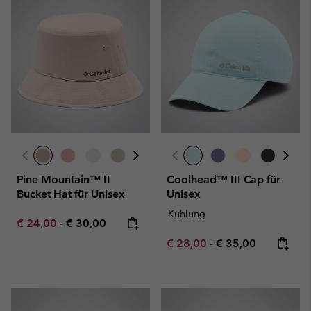
Pine Mountain™ II
Coolhead™ III Cap für
Bucket Hat für Unisex
Unisex
Kühlung
Minimum sale price:
Maximum price:
€ 24,00
-
€ 30,00
Minimum sale price:
Maximum price:
€ 28,00
-
€ 35,00