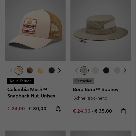
Neue Farben
Bestseller
Columbia Mesh™
Bora Bora™ Booney
Snapback Hut, Unisex
Schnelltrocknend
Minimum sale price:
Maximum price:
€ 24,00
-
€ 30,00
Minimum sale price:
Maximum price:
€ 24,00
-
€ 35,00