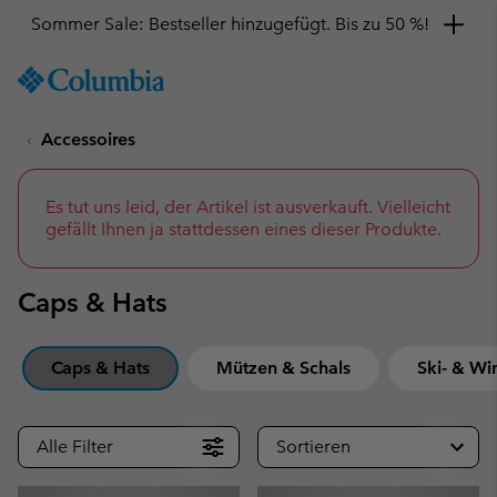
Hol dir einen 10 %-Gutschein
SKIP
Columbia
TO
Sportswear
CONTENT
Accessoires
SKIP
TO
MAIN
NAV
Es tut uns leid, der Artikel ist ausverkauft. Vielleicht
gefällt Ihnen ja stattdessen eines dieser Produkte.
SKIP
TO
SEARCH
Caps & Hats
Caps & Hats
Mützen & Schals
Ski- & Wi
Alle Filter
Sortieren