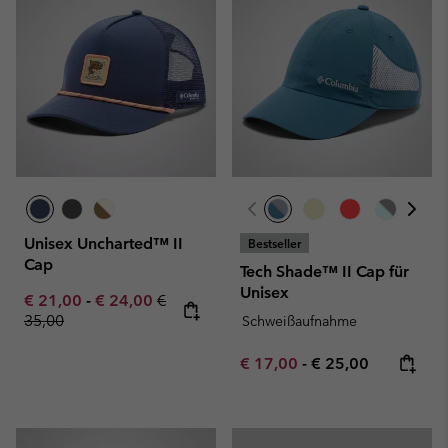
Unisex Uncharted™ II
Bestseller
Cap
Tech Shade™ II Cap für
Unisex
Minimum sale price:
Maximum sale price:
Regular price:
€ 21,00
-
€ 24,00
€
35,00
Schweißaufnahme
Minimum sale price:
Maximum price:
€ 17,00
-
€ 25,00