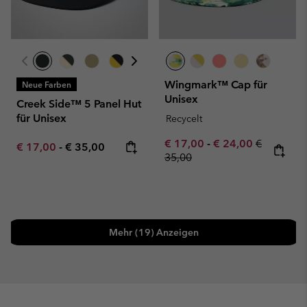
Wingmark™ Cap für
Neue Farben
Unisex
Creek Side™ 5 Panel Hut
für Unisex
Recycelt
Minimum sale price:
Maximum sale pric
Regular pr
€ 17,00
-
€ 24,00
€
Minimum sale price:
Maximum price:
€ 17,00
-
€ 35,00
35,00
Mehr (19) Anzeigen