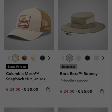
Neue Farben
Bestseller
Columbia Mesh™
Bora Bora™ Booney
Snapback Hut, Unisex
Schnelltrocknend
Minimum sale price:
Maximum price:
€ 24,00
-
€ 30,00
Minimum sale price:
Maximum price:
€ 24,00
-
€ 35,00