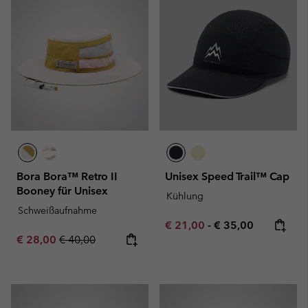
Bora Bora™ Retro II
Unisex Speed Trail™ Cap
Booney für Unisex
Kühlung
Schweißaufnahme
Minimum sale price:
Maximum price:
€ 21,00
-
€ 35,00
Sale price:
Regular price:
€ 28,00
€ 40,00