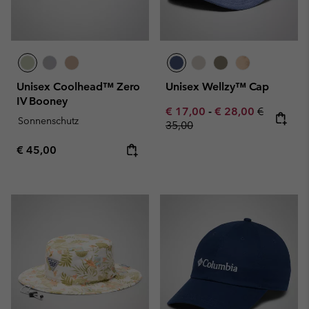
Unisex Coolhead™ Zero
Unisex Wellzy™ Cap
IV Booney
Minimum sale price:
Maximum sale pric
Regular pr
€ 17,00
-
€ 28,00
€
Sonnenschutz
35,00
Regular price:
€ 45,00