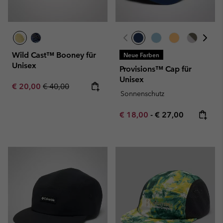
Wild Cast™ Booney für
Neue Farben
Unisex
Provisions™ Cap für
Unisex
Sale price:
Regular price:
€ 20,00
€ 40,00
Sonnenschutz
Minimum sale price:
Maximum price:
€ 18,00
-
€ 27,00