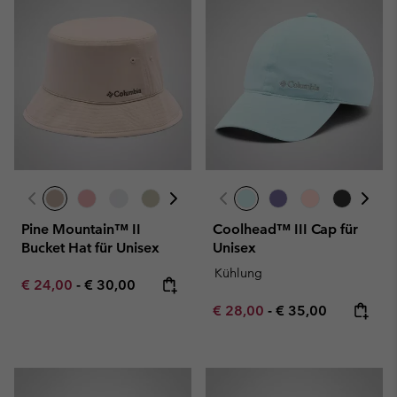
Pine Mountain™ II
Coolhead™ III Cap für
Bucket Hat für Unisex
Unisex
Kühlung
Minimum sale price:
Maximum price:
€ 24,00
-
€ 30,00
Minimum sale price:
Maximum price:
€ 28,00
-
€ 35,00