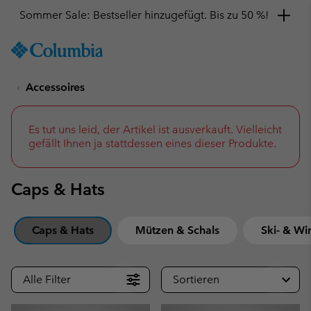
Hol dir einen 10 %-Gutschein
SKIP
Columbia
TO
Sportswear
CONTENT
Accessoires
SKIP
TO
MAIN
NAV
Es tut uns leid, der Artikel ist ausverkauft. Vielleicht
gefällt Ihnen ja stattdessen eines dieser Produkte.
SKIP
TO
SEARCH
Caps & Hats
Caps & Hats
Mützen & Schals
Ski- & Wi
Alle Filter
Sortieren