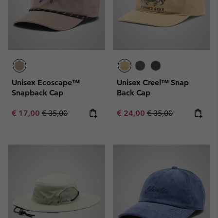
Unisex Ecoscape™
Unisex Creel™ Snap
Snapback Cap
Back Cap
Sale price:
Regular price:
Sale price:
Regular price:
€ 17,00
€ 35,00
€ 24,00
€ 35,00