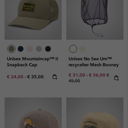
Unisex Mountaincap™ II
Unisex No See Um™
Snapback Cap
recycelter Mesh Booney
Minimum sale price:
Maximum sale pric
Regular pr
€ 31,00
-
€ 36,00
€
Minimum sale price:
Maximum price:
€ 24,00
-
€ 35,00
45,00