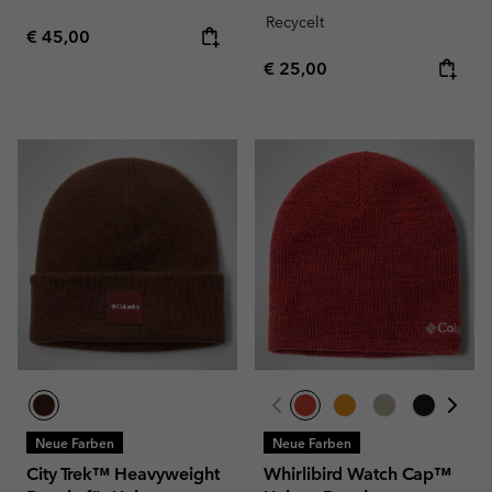
Recycelt
Regular price:
€ 45,00
Regular price:
€ 25,00
Neue Farben
Neue Farben
City Trek™ Heavyweight
Whirlibird Watch Cap™