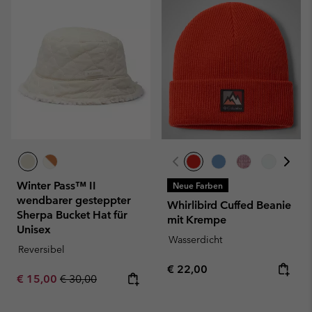
Winter Pass™ II
Neue Farben
wendbarer gesteppter
Whirlibird Cuffed Beanie
Sherpa Bucket Hat für
mit Krempe
Unisex
Wasserdicht
Reversibel
Regular price:
€ 22,00
Sale price:
Regular price:
€ 15,00
€ 30,00