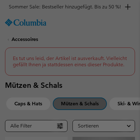
Hol dir einen 10 %-Gutschein
SKIP
Columbia
TO
Sportswear
CONTENT
Accessoires
SKIP
TO
MAIN
NAV
Es tut uns leid, der Artikel ist ausverkauft. Vielleicht
gefällt Ihnen ja stattdessen eines dieser Produkte.
SKIP
TO
SEARCH
Mützen & Schals
Caps & Hats
Mützen & Schals
Ski- & Wi
Alle Filter
Sortieren