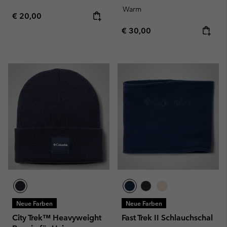
Warm
Regular price:
€ 20,00
Regular price:
€ 30,00
Neue Farben
Neue Farben
City Trek™ Heavyweight
Fast Trek II Schlauchschal