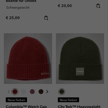
Beanie für Unisex
Regular price:
€ 20,00
Schwergewicht
Regular price:
€ 25,00
Neue Farben
Neue Farben
Columbia™ Watch Cap
City Trek™ Heavyweight