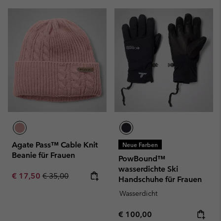
Agate Pass™ Cable Knit
Neue Farben
Beanie für Frauen
PowBound™
wasserdichte Ski
Sale price:
Regular price:
€ 17,50
€ 35,00
Handschuhe für Frauen
Wasserdicht
Regular price:
€ 100,00