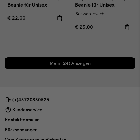
Beanie für Unisex
Beanie für Unisex
Schwergewicht
Regular price:
€ 22,00
Regular price:
€ 25,00
Mehr (24) Anzeigen
(+)43720880525
Kundenservice
Kontaktformular
Rücksendungen
Vom Kaufvertrag zurücktreten