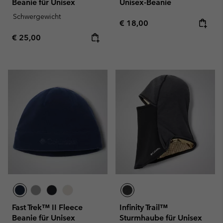
Beanie für Unisex
Unisex-Beanie
Schwergewicht
Regular price:
€ 18,00
Regular price:
€ 25,00
Fast Trek™ II Fleece
Infinity Trail™
Beanie für Unisex
Sturmhaube für Unisex