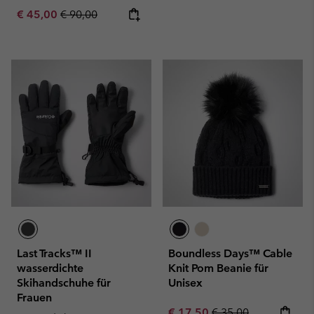
Sale price:
Regular price:
€ 45,00
€ 90,00
Last Tracks™ II
Boundless Days™ Cable
wasserdichte
Knit Pom Beanie für
Skihandschuhe für
Unisex
Frauen
Sale price:
Regular price:
€ 17,50
€ 35,00