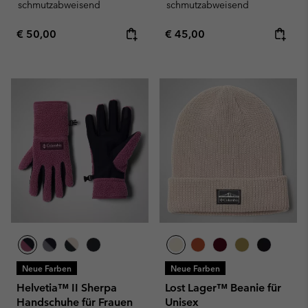
schmutzabweisend
schmutzabweisend
Regular price:
Regular price:
€ 50,00
€ 45,00
Neue Farben
Neue Farben
Helvetia™ II Sherpa
Lost Lager™ Beanie für
Handschuhe für Frauen
Unisex