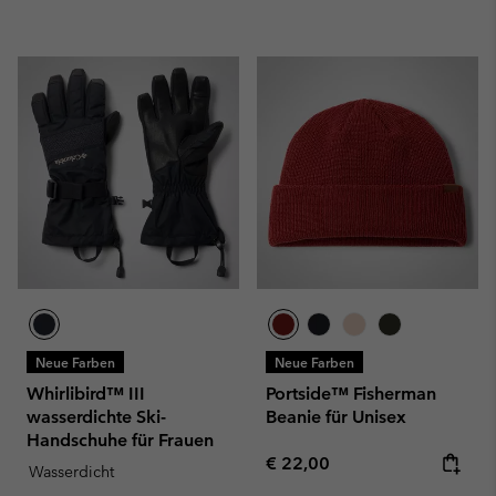
Neue Farben
Neue Farben
Whirlibird™ III
Portside™ Fisherman
wasserdichte Ski-
Beanie für Unisex
Handschuhe für Frauen
Regular price:
€ 22,00
Wasserdicht