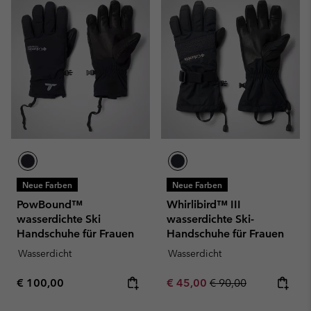
Neue Farben
Neue Farben
PowBound™
Whirlibird™ III
wasserdichte Ski
wasserdichte Ski-
Handschuhe für Frauen
Handschuhe für Frauen
Wasserdicht
Wasserdicht
Regular price:
Sale price:
Regular price:
€ 100,00
€ 45,00
€ 90,00