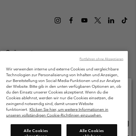
Österreich
Fortfahren ohne Akzeptieren
©
2026
Columbia Sportswear Austria GmbH. Moosfeldstraße 1, 5101
Bergheim, Salzburg Österreich. Alle Rechte vorbehalten.
Wir verwenden interne und externe Cookies und vergleichbare
Technologien zur Personalisierung von Inhalten und Anzeigen,
Nutzungsbedingungen
Allgemeine Verkaufsbedingungen
Garantie
zur Bereitstellung von Social-Media-Funktionen und zur Analyse
Datenschutzerklärung
der Website. Bitte gib in den unten verfügbaren Optionen an, ob
du den Einsatz unserer Cookies akzeptierst. Wenn du die
Bestimmungen und Bedingungen des Mitglieder Programms
Cookies ablehnst, werden wir nur die Cookies einsetzen, die
Bitte wählen Sie Ihr Lieferland und Ihre Sprache
zwingend notwendig sind, damit unsere Website
Nutzungsbedingungen Für Nutzergenerierte Inhalte
Impressum
Online-Einkauf verfügbar
funktioniert.
Klicken Sie hier, um weitere Informationen in
Cookies
unseren vollständigen Cookie-Richtlinien einzusehen.
Online
United States
Einkau
Kundenservice: Mo- Fr. 9:00 - 13:00 & 14:00- 18:00 Uhr
Alle Cookies
Alle Cookies
(+)43720880525
verfü