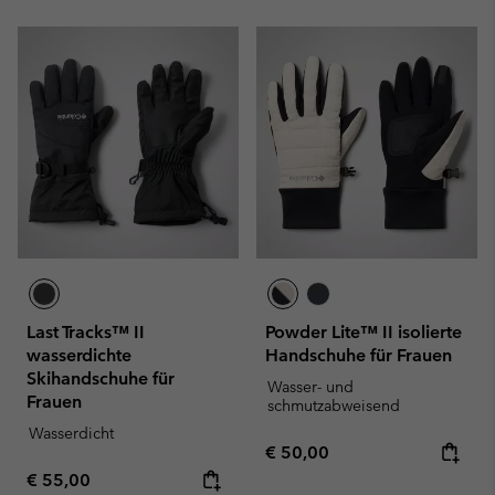
Last Tracks™ II
Powder Lite™ II isolierte
wasserdichte
Handschuhe für Frauen
Skihandschuhe für
Wasser- und
Frauen
schmutzabweisend
Wasserdicht
Regular price:
€ 50,00
Regular price:
€ 55,00