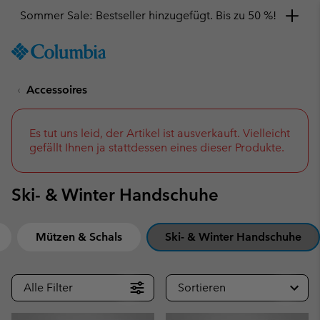
Sommer Sale: Bestseller hinzugefügt. Bis zu 50 %!
SKIP
Columbia
TO
Sportswear
CONTENT
Accessoires
SKIP
TO
MAIN
NAV
Es tut uns leid, der Artikel ist ausverkauft. Vielleicht
gefällt Ihnen ja stattdessen eines dieser Produkte.
SKIP
TO
SEARCH
Ski- & Winter Handschuhe
Mützen & Schals
Ski- & Winter Handschuhe
Alle Filter
Sortieren