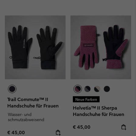
Trail Commute™ II
Neue Farben
Handschuhe für Frauen
Helvetia™ II Sherpa
Handschuhe für Frauen
Wasser- und
schmutzabweisend
Regular price:
€ 45,00
Regular price:
€ 45,00