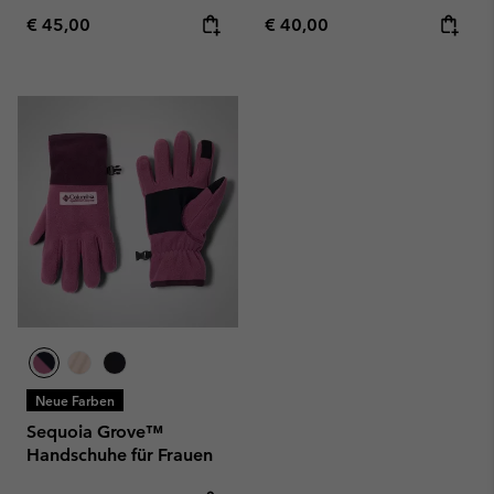
Regular price:
Regular price:
€ 45,00
€ 40,00
Neue Farben
Sequoia Grove™
Handschuhe für Frauen