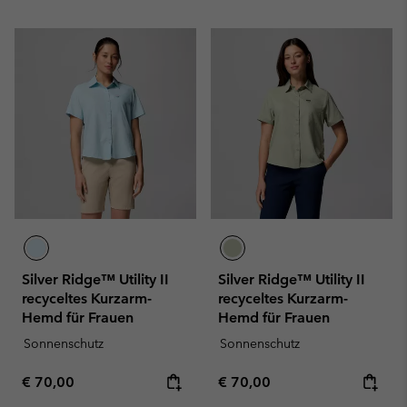
Silver Ridge™ Utility II
Silver Ridge™ Utility II
recyceltes Kurzarm-
recyceltes Kurzarm-
Hemd für Frauen
Hemd für Frauen
Sonnenschutz
Sonnenschutz
Regular price:
Regular price:
€ 70,00
€ 70,00