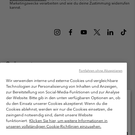
Marketingzwecke verarbeiten und wie du deine Zustimmung widerrufen
kannst.
Österreich
Fortfahren ohne Akzeptieren
©
2026
Columbia Sportswear Austria GmbH. Moosfeldstraße 1, 5101
Bergheim, Salzburg Österreich. Alle Rechte vorbehalten.
Wir verwenden interne und externe Cookies und vergleichbare
Technologien zur Personalisierung von Inhalten und Anzeigen,
Nutzungsbedingungen
Allgemeine Verkaufsbedingungen
Garantie
zur Bereitstellung von Social-Media-Funktionen und zur Analyse
Datenschutzerklärung
der Website. Bitte gib in den unten verfügbaren Optionen an, ob
du den Einsatz unserer Cookies akzeptierst. Wenn du die
Bestimmungen und Bedingungen des Mitglieder Programms
Cookies ablehnst, werden wir nur die Cookies einsetzen, die
Bitte wählen Sie Ihr Lieferland und Ihre Sprache
zwingend notwendig sind, damit unsere Website
Nutzungsbedingungen Für Nutzergenerierte Inhalte
Impressum
Online-Einkauf verfügbar
funktioniert.
Klicken Sie hier, um weitere Informationen in
Cookies
unseren vollständigen Cookie-Richtlinien einzusehen.
Online
United States