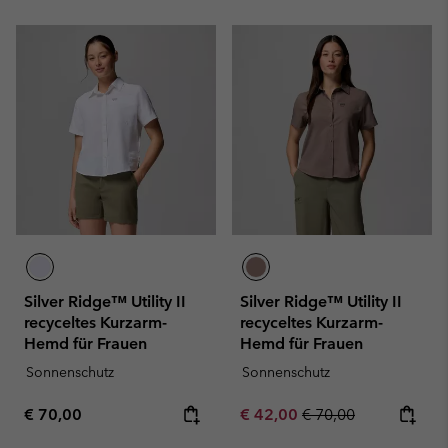
Silver Ridge™ Utility II
Silver Ridge™ Utility II
recyceltes Kurzarm-
recyceltes Kurzarm-
Hemd für Frauen
Hemd für Frauen
Sonnenschutz
Sonnenschutz
Regular price:
Sale price:
Regular price:
€ 70,00
€ 42,00
€ 70,00