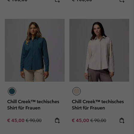
Chill Creek™ techisches
Chill Creek™ techisches
Shirt für Frauen
Shirt für Frauen
Sale price:
Regular price:
Sale price:
Regular price:
€ 45,00
€ 90,00
€ 45,00
€ 90,00