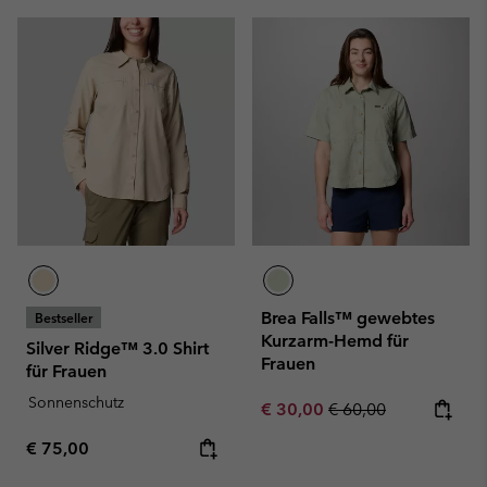
Brea Falls™ gewebtes
Bestseller
Kurzarm-Hemd für
Silver Ridge™ 3.0 Shirt
Frauen
für Frauen
Sonnenschutz
Sale price:
Regular price:
€ 30,00
€ 60,00
Regular price:
€ 75,00