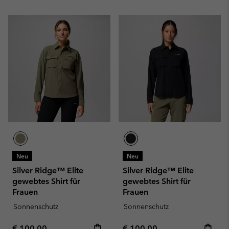
Neu
Neu
Silver Ridge™ Elite
Silver Ridge™ Elite
gewebtes Shirt für
gewebtes Shirt für
Frauen
Frauen
Sonnenschutz
Sonnenschutz
Regular price:
Regular price:
€ 100,00
€ 100,00