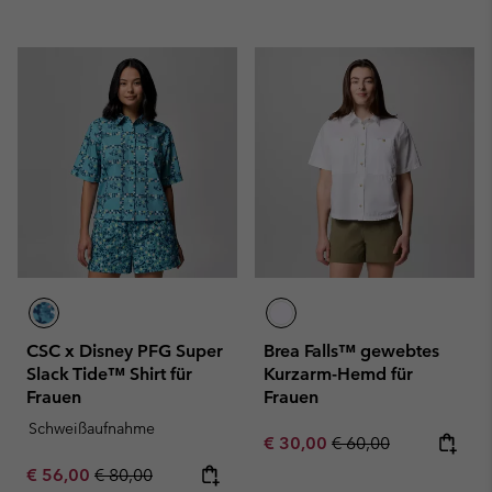
CSC x Disney PFG Super
Brea Falls™ gewebtes
Slack Tide™ Shirt für
Kurzarm-Hemd für
Frauen
Frauen
Schweißaufnahme
Sale price:
Regular price:
€ 30,00
€ 60,00
Sale price:
Regular price:
€ 56,00
€ 80,00