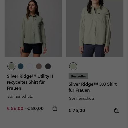
Silver Ridge™ Utility II
Bestseller
recyceltes Shirt für
Silver Ridge™ 3.0 Shirt
Frauen
für Frauen
Sonnenschutz
Sonnenschutz
Minimum sale price:
Maximum price:
€ 56,00
-
€ 80,00
Regular price:
€ 75,00