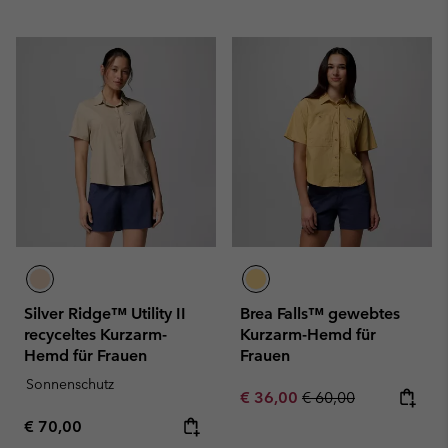
Silver Ridge™ Utility II
Brea Falls™ gewebtes
recyceltes Kurzarm-
Kurzarm-Hemd für
Hemd für Frauen
Frauen
Sonnenschutz
Sale price:
Regular price:
€ 36,00
€ 60,00
Regular price:
€ 70,00