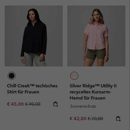
Chill Creek™ techisches
Silver Ridge™ Utility II
Shirt für Frauen
recyceltes Kurzarm-
Hemd für Frauen
Sale price:
Regular price:
€ 45,00
€ 90,00
Sonnenschutz
Sale price:
Regular price:
€ 42,00
€ 70,00