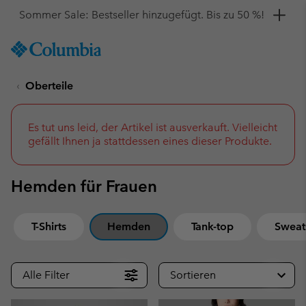
Hol dir einen 10 %-Gutschein
SKIP
Columbia
TO
Sportswear
CONTENT
Oberteile
SKIP
TO
MAIN
NAV
Es tut uns leid, der Artikel ist ausverkauft. Vielleicht
gefällt Ihnen ja stattdessen eines dieser Produkte.
SKIP
TO
SEARCH
Hemden für Frauen
T-Shirts
Hemden
Tank-top
Sweats
Alle Filter
Sortieren