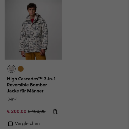
High Cascades™ 3-in-1
Reversible Bomber
Jacke für Männer
3-in-1
Sale price:
Regular price:
€ 200,00
€ 400,00
Vergleichen