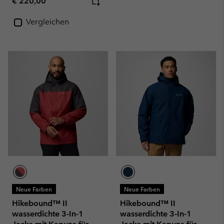
Regular price:
€ 220,00
Vergleichen
Neue Farben
Neue Farben
Hikebound™ II
Hikebound™ II
wasserdichte 3-In-1
wasserdichte 3-In-1