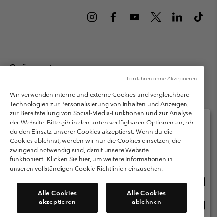
Österreich
Fortfahren ohne Akzeptieren
©
2026
Columbia Sportswear Austria GmbH. Moosfeldstraße 1, 5101
Bergheim, Salzburg Österreich. Alle Rechte vorbehalten.
Wir verwenden interne und externe Cookies und vergleichbare
Technologien zur Personalisierung von Inhalten und Anzeigen,
Nutzungsbedingungen
Allgemeine Verkaufsbedingungen
Garantie
zur Bereitstellung von Social-Media-Funktionen und zur Analyse
Datenschutzerklärung
der Website. Bitte gib in den unten verfügbaren Optionen an, ob
du den Einsatz unserer Cookies akzeptierst. Wenn du die
Bestimmungen und Bedingungen des Mitglieder Programms
Cookies ablehnst, werden wir nur die Cookies einsetzen, die
Bitte wählen Sie Ihr Lieferland und Ihre Sprache
zwingend notwendig sind, damit unsere Website
Nutzungsbedingungen Für Nutzergenerierte Inhalte
Impressum
Online-Einkauf verfügbar
funktioniert.
Klicken Sie hier, um weitere Informationen in
Cookies
unseren vollständigen Cookie-Richtlinien einzusehen.
Online
United States
Einkau
Kundenservice: Mo- Fr. 9:00 - 13:00 & 14:00- 18:00 Uhr
Alle Cookies
Alle Cookies
(+)43720880525
verfü
akzeptieren
ablehnen
Online
Österreich
Einkau