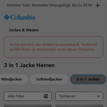
Hol dir einen 10 %-Gutschein
SKIP
Columbia
TO
Sportswear
CONTENT
Jacken & Westen
SKIP
TO
MAIN
NAV
Es tut uns leid, der Artikel ist ausverkauft. Vielleicht
gefällt Ihnen ja stattdessen eines dieser Produkte.
SKIP
TO
SEARCH
3 in 1 Jacke Herren
Windjacken
Softshelljacken
3-in-1 Jacken
Alle Filter
Sortieren