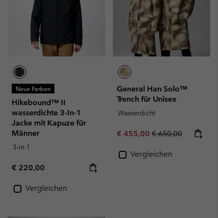
General Han Solo™
Neue Farben
Trench für Unisex
Hikebound™ II
wasserdichte 3-In-1
Wasserdicht
Jacke mit Kapuze für
Männer
Sale price:
Regular price:
€ 455,00
€ 650,00
3-in-1
Vergleichen
Regular price:
€ 220,00
Vergleichen