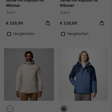
Jacke mit Kapuze für
Jacke mit Kapuze für
Männer
Männer
3-in-1
3-in-1
Regular price:
Regular price:
€ 220,00
€ 220,00
Vergleichen
Vergleichen