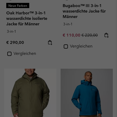
Bugaboo™ III 3-in-1
Neue Farben
wasserdichte Jacke für
Oak Harbor™ 3-in-1
Männer
wasserdichte isolierte
Jacke für Männer
3-in-1
3-in-1
Sale price:
Regular price:
€ 110,00
€ 220,00
Regular price:
€ 290,00
Vergleichen
Vergleichen