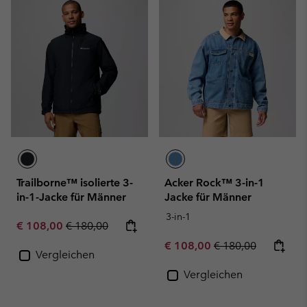
Trailborne™ isolierte 3-
Acker Rock™ 3-in-1
in-1-Jacke für Männer
Jacke für Männer
3-in-1
Sale price:
Regular price:
€ 108,00
€ 180,00
Sale price:
Regular price:
€ 108,00
€ 180,00
Vergleichen
Vergleichen