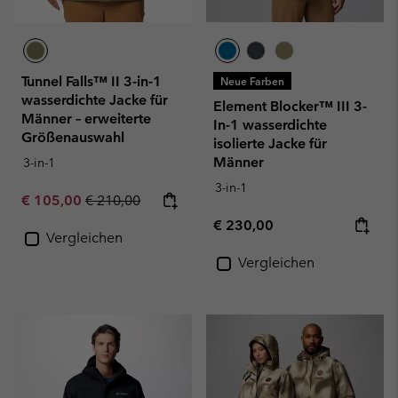
Tunnel Falls™ II 3-in-1
Neue Farben
wasserdichte Jacke für
Element Blocker™ III 3-
Männer – erweiterte
In-1 wasserdichte
Größenauswahl
isolierte Jacke für
Männer
3-in-1
3-in-1
Sale price:
Regular price:
€ 105,00
€ 210,00
Regular price:
€ 230,00
Vergleichen
Vergleichen