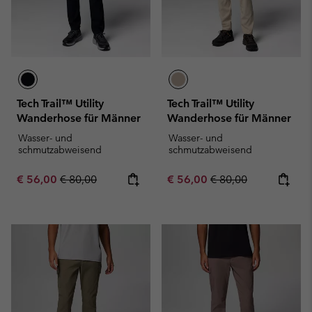
Tech Trail™ Utility
Tech Trail™ Utility
Wanderhose für Männer
Wanderhose für Männer
Wasser- und
Wasser- und
schmutzabweisend
schmutzabweisend
Sale price:
Regular price:
Sale price:
Regular price:
€ 56,00
€ 80,00
€ 56,00
€ 80,00