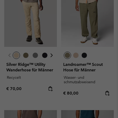
Silver Ridge™ Utility
Landroamer™ Scout
Wanderhose für Männer
Hose für Männer
Recycelt
Wasser- und
schmutzabweisend
Regular price:
€ 70,00
Regular price:
€ 80,00