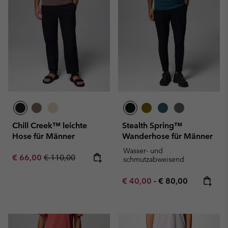
Chill Creek™ leichte
Stealth Spring™
Hose für Männer
Wanderhose für Männer
Wasser- und
Sale price:
Regular price:
€ 66,00
€ 110,00
schmutzabweisend
Minimum sale price:
Maximum price:
€ 40,00
-
€ 80,00