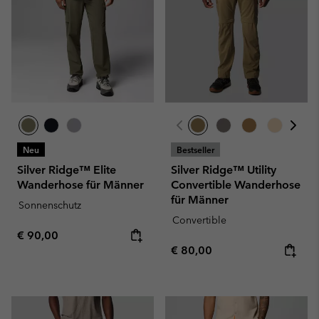
Neu
Bestseller
Silver Ridge™ Elite
Silver Ridge™ Utility
Wanderhose für Männer
Convertible Wanderhose
für Männer
Sonnenschutz
Convertible
Regular price:
€ 90,00
Regular price:
€ 80,00