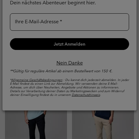
Dein nächstes Abenteuer beginnt hier.
Ihre E-Mail-Adresse
Chill Creek™ Trekking-
Skien Valley™ Cargo
Jetzt Anmelden
Hose für Männer
Wanderhose für Männer
Wasser- und
Sonnenschutz
Nein Danke
schmutzabweisend
**Gültig für reguläre Artikel ab einem Bestellwert von 150 €.
Regular price:
€ 100,00
Minimum sale price:
Maximum sale price:
Regular price:
€ 72,00
-
€ 84,00
€
*
Allgemeine Geschäftsbedingungen
: Du kannst dich jederzeit abmelden. In jeder
120,00
E-Mail findest du einen Link zur Abmeldung. Wir verwenden deine E-Mail-
Adresse, um dich über Neuheiten, Angebote und Aktionen zu informieren.
Details zur Verarbeitung deiner Daten zu Marketingzwecken und zum Widerruf
deiner Einwilligung findest du in unserem
Datenschutzhinweis
.