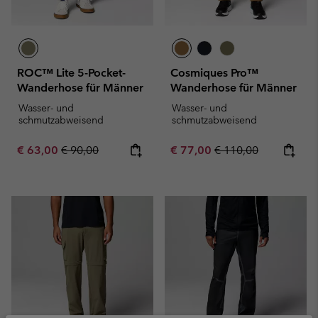
ROC™ Lite 5-Pocket-
Cosmiques Pro™
Wanderhose für Männer
Wanderhose für Männer
Wasser- und
Wasser- und
schmutzabweisend
schmutzabweisend
Sale price:
Regular price:
Sale price:
Regular price:
€ 63,00
€ 90,00
€ 77,00
€ 110,00