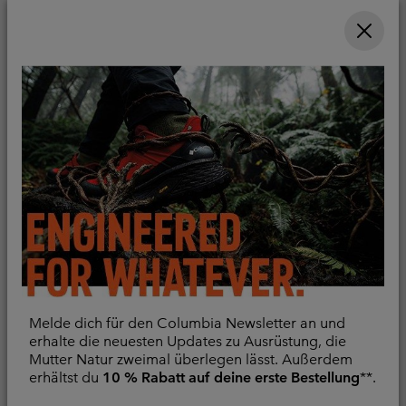
Neu
Neu
Silver Ridge™ Elite
Whistler Peak™
Convertible Wanderhose
wasserdichte
für Männer
Wanderhose für Männer
Convertible
Wasserdicht
Regular price:
Regular price:
€ 100,00
€ 200,00
Melde dich für den Columbia Newsletter an und
erhalte die neuesten Updates zu Ausrüstung, die
Mutter Natur zweimal überlegen lässt. Außerdem
erhältst du
10 % Rabatt auf deine erste Bestellung
**.