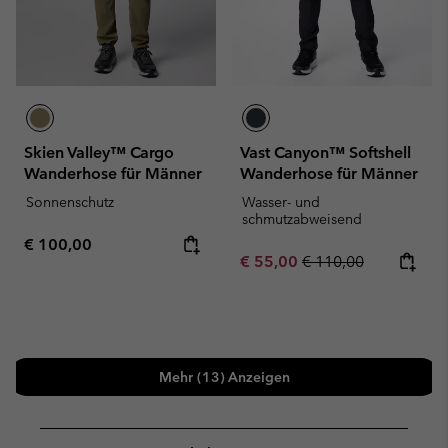
Skien Valley™ Cargo
Vast Canyon™ Softshell
Wanderhose für Männer
Wanderhose für Männer
Sonnenschutz
Wasser- und
schmutzabweisend
Regular price:
€ 100,00
Sale price:
Regular price:
€ 55,00
€ 110,00
Mehr (13) Anzeigen