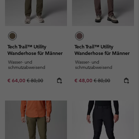
Tech Trail™ Utility
Tech Trail™ Utility
Wanderhose für Männer
Wanderhose für Männer
Wasser- und
Wasser- und
schmutzabweisend
schmutzabweisend
Sale price:
Regular price:
Sale price:
Regular price:
€ 64,00
€ 80,00
€ 48,00
€ 80,00