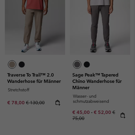
Traverse To Trail™ 2.0
Sage Peak™ Tapered
Wanderhose für Männer
Chino Wanderhose für
Männer
Stretchstoff
Wasser- und
schmutzabweisend
Sale price:
Regular price:
€ 78,00
€ 130,00
Minimum sale price:
Maximum sale pric
Regular pr
€ 45,00
-
€ 52,00
€
75,00