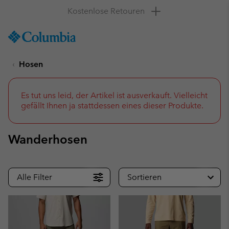
Mit Klarna und PayPal kannst du ganz flexibel
bezahlen
SKIP
Columbia
TO
Sportswear
CONTENT
Hosen
SKIP
TO
MAIN
NAV
Es tut uns leid, der Artikel ist ausverkauft. Vielleicht
gefällt Ihnen ja stattdessen eines dieser Produkte.
SKIP
TO
SEARCH
Wanderhosen
Alle Filter
Sortieren