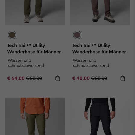
Tech Trail™ Utility
Tech Trail™ Utility
Wanderhose für Männer
Wanderhose für Männer
Wasser- und
Wasser- und
schmutzabweisend
schmutzabweisend
Sale price:
Regular price:
Sale price:
Regular price:
€ 64,00
€ 80,00
€ 48,00
€ 80,00