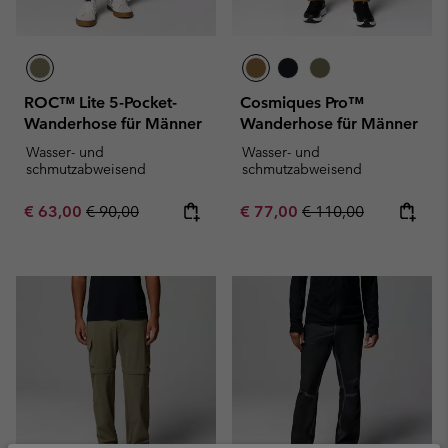
ROC™ Lite 5-Pocket-
Cosmiques Pro™
Wanderhose für Männer
Wanderhose für Männer
Wasser- und
Wasser- und
schmutzabweisend
schmutzabweisend
Sale price:
Regular price:
Sale price:
Regular price:
€ 63,00
€ 90,00
€ 77,00
€ 110,00