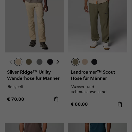
Silver Ridge™ Utility
Landroamer™ Scout
Wanderhose für Männer
Hose für Männer
Recycelt
Wasser- und
schmutzabweisend
Regular price:
€ 70,00
Regular price:
€ 80,00