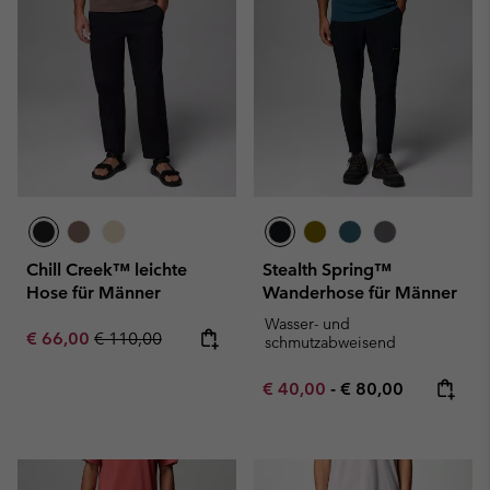
Chill Creek™ leichte
Stealth Spring™
Hose für Männer
Wanderhose für Männer
Wasser- und
Sale price:
Regular price:
€ 66,00
€ 110,00
schmutzabweisend
Minimum sale price:
Maximum price:
€ 40,00
-
€ 80,00