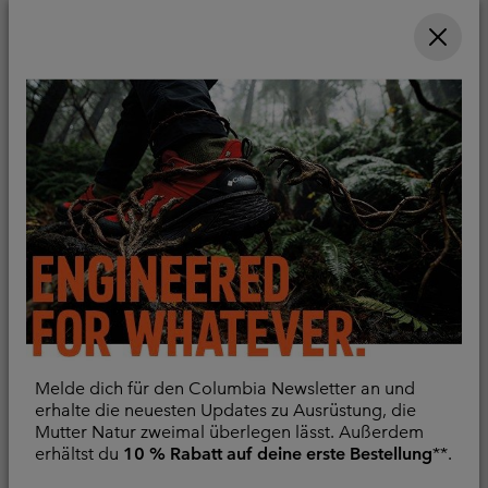
Neu
Neu
Silver Ridge™ Elite
Whistler Peak™
Convertible Wanderhose
wasserdichte
für Männer
Wanderhose für Männer
Convertible
Wasserdicht
Regular price:
Regular price:
€ 100,00
€ 200,00
Melde dich für den Columbia Newsletter an und
erhalte die neuesten Updates zu Ausrüstung, die
Mutter Natur zweimal überlegen lässt. Außerdem
erhältst du
10 % Rabatt auf deine erste Bestellung
**.