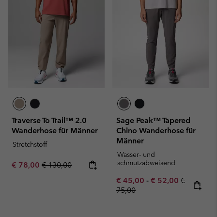
Traverse To Trail™ 2.0
Sage Peak™ Tapered
Wanderhose für Männer
Chino Wanderhose für
Männer
Stretchstoff
Wasser- und
schmutzabweisend
Sale price:
Regular price:
€ 78,00
€ 130,00
Minimum sale price:
Maximum sale pric
Regular pr
€ 45,00
-
€ 52,00
€
75,00