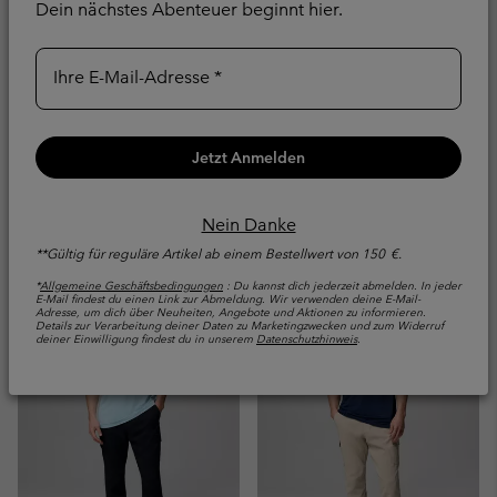
Dein nächstes Abenteuer beginnt hier.
Ihre E-Mail-Adresse
Chill Creek™ Trekking-
Skien Valley™ Cargo
Jetzt Anmelden
Hose für Männer
Wanderhose für Männer
Wasser- und
Sonnenschutz
Nein Danke
schmutzabweisend
**Gültig für reguläre Artikel ab einem Bestellwert von 150 €.
Regular price:
€ 100,00
Minimum sale price:
Maximum sale price:
Regular price:
€ 72,00
-
€ 84,00
€
*
Allgemeine Geschäftsbedingungen
: Du kannst dich jederzeit abmelden. In jeder
120,00
E-Mail findest du einen Link zur Abmeldung. Wir verwenden deine E-Mail-
Adresse, um dich über Neuheiten, Angebote und Aktionen zu informieren.
Details zur Verarbeitung deiner Daten zu Marketingzwecken und zum Widerruf
deiner Einwilligung findest du in unserem
Datenschutzhinweis
.