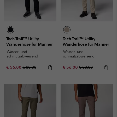
Tech Trail™ Utility
Tech Trail™ Utility
Wanderhose für Männer
Wanderhose für Männer
Wasser- und
Wasser- und
schmutzabweisend
schmutzabweisend
Sale price:
Regular price:
Sale price:
Regular price:
€ 56,00
€ 80,00
€ 56,00
€ 80,00