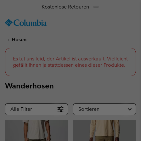
Mit Klarna und PayPal kannst du ganz flexibel
bezahlen
SKIP
Columbia
TO
Sportswear
CONTENT
Hosen
SKIP
TO
MAIN
NAV
Es tut uns leid, der Artikel ist ausverkauft. Vielleicht
gefällt Ihnen ja stattdessen eines dieser Produkte.
SKIP
TO
SEARCH
Wanderhosen
Alle Filter
Sortieren