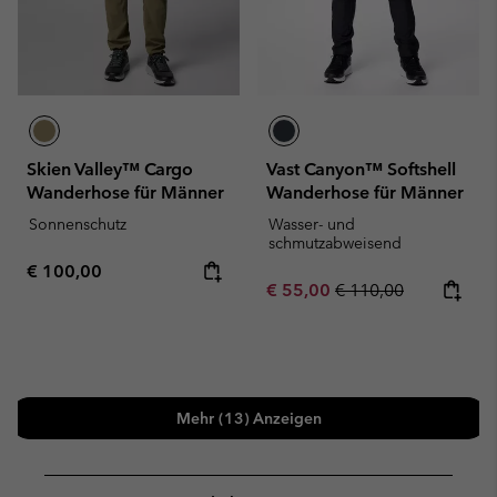
Skien Valley™ Cargo
Vast Canyon™ Softshell
Wanderhose für Männer
Wanderhose für Männer
Sonnenschutz
Wasser- und
schmutzabweisend
Regular price:
€ 100,00
Sale price:
Regular price:
€ 55,00
€ 110,00
Mehr (13) Anzeigen