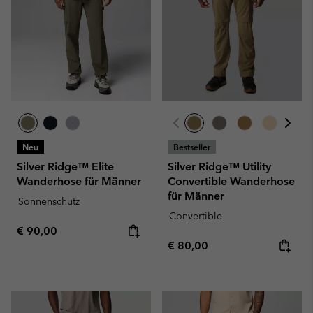
Neu
Bestseller
Silver Ridge™ Elite
Silver Ridge™ Utility
Wanderhose für Männer
Convertible Wanderhose
für Männer
Sonnenschutz
Convertible
Regular price:
€ 90,00
Regular price:
€ 80,00