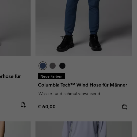
terhandschuhe
er Handschuhe
Guide Für Wasserdichte Artikel
Guide Für Wasserdichte Artikel
ng in
en-Produkte
ßen
ner-Produkte
hose für
Neue Farben
Columbia Tech™ Wind Hose für Männer
Wasser- und schmutzabweisend
Regular price:
€ 60,00