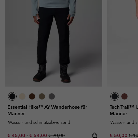
Essential Hike™ AY Wanderhose für
Tech Trail™ 
Männer
Männer
Wasser- und schmutzabweisend
Wasser- und 
Minimum sale price:
Maximum sale price:
Regular price:
Sale price:
Regu
€ 45,00
-
€ 54,00
€ 90,00
€ 50,00
€ 1