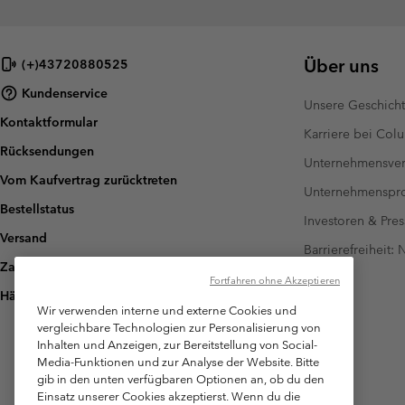
Über uns
(+)43720880525
Kundenservice
Unsere Geschich
Kontaktformular
Karriere bei Col
Rücksendungen
Unternehmensver
Vom Kaufvertrag zurücktreten
Unternehmensp
Bestellstatus
Investoren & Pres
Versand
Barrierefreiheit:
Zahlung
Fortfahren ohne Akzeptieren
Häufig gestellte Fragen
Wir verwenden interne und externe Cookies und
vergleichbare Technologien zur Personalisierung von
Inhalten und Anzeigen, zur Bereitstellung von Social-
Media-Funktionen und zur Analyse der Website. Bitte
gib in den unten verfügbaren Optionen an, ob du den
Einsatz unserer Cookies akzeptierst. Wenn du die