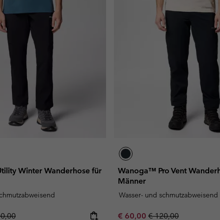
Utility Winter Wanderhose für
Wanoga™ Pro Vent Wanderh
Männer
schmutzabweisend
Wasser- und schmutzabweisend
lar price:
Sale price:
Regular price:
00,00
€ 60,00
€ 120,00