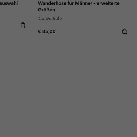
nauswahl
Wanderhose für Männer – erweiterte
Größen
Convertible
Regular price:
€ 85,00