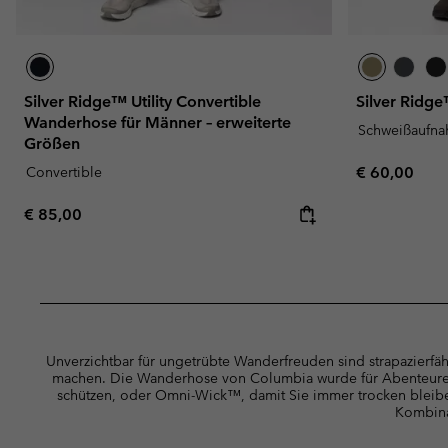
Silver Ridge™ Utility Convertible
Silver Ridge
Wanderhose für Männer – erweiterte
Schweißaufn
Größen
Regular pric
Convertible
€ 60,00
Regular price:
€ 85,00
Unverzichtbar für ungetrübte Wanderfreuden sind strapazierfä
machen. Die Wanderhose von Columbia wurde für Abenteurer
schützen, oder Omni-Wick™, damit Sie immer trocken bleib
Kombina