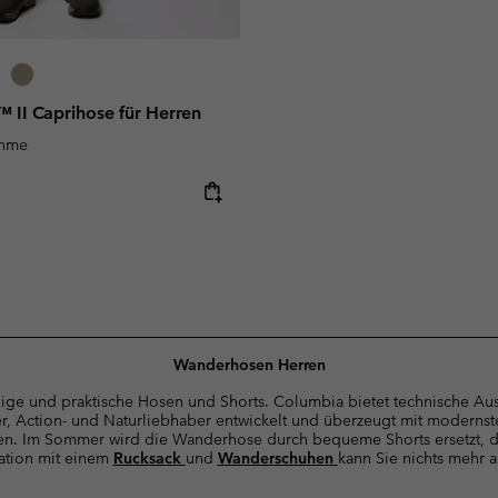
™ II Caprihose für Herren
ahme
e:
Wanderhosen Herren
hige und praktische Hosen und Shorts. Columbia bietet technische Aus
, Action- und Naturliebhaber entwickelt und überzeugt mit moderns
en. Im Sommer wird die Wanderhose durch bequeme Shorts ersetzt, da
tion mit einem
Rucksack
und
Wanderschuhen
kann Sie nichts mehr a