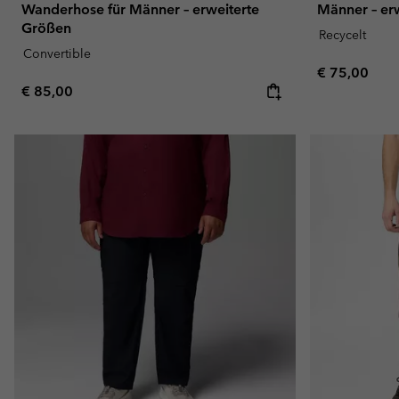
Wanderhose für Männer – erweiterte
Männer – er
Größen
Recycelt
Convertible
Regular pric
€ 75,00
Regular price:
€ 85,00