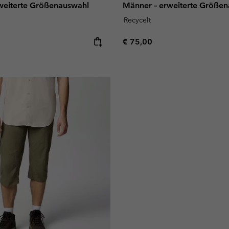
weiterte Größenauswahl
Männer – erweiterte Größe
Recycelt
e:
Regular price:
€ 75,00