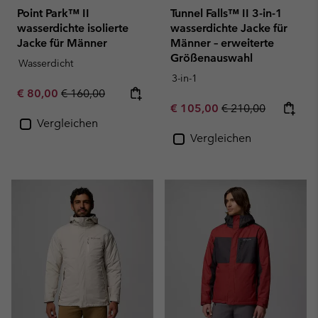
Point Park™ II
Tunnel Falls™ II 3-in-1
wasserdichte isolierte
wasserdichte Jacke für
Jacke für Männer
Männer – erweiterte
Größenauswahl
Wasserdicht
3-in-1
Sale price:
Regular price:
€ 80,00
€ 160,00
Sale price:
Regular price:
€ 105,00
€ 210,00
Vergleichen
Vergleichen