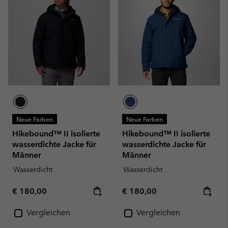
Neue Farben
Neue Farben
Hikebound™ II isolierte
Hikebound™ II isolierte
wasserdichte Jacke für
wasserdichte Jacke für
Männer
Männer
Wasserdicht
Wasserdicht
Regular price:
Regular price:
€ 180,00
€ 180,00
Vergleichen
Vergleichen