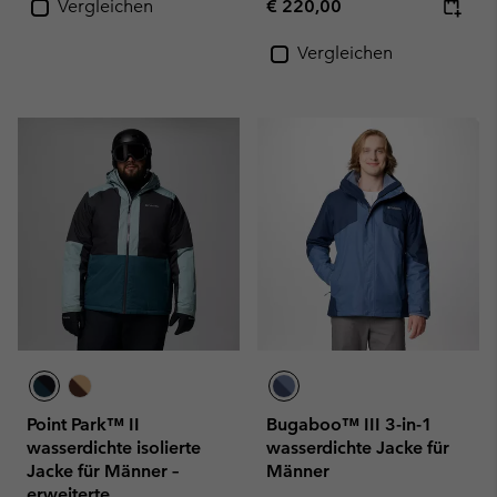
Regular price:
Vergleichen
€ 220,00
Vergleichen
Point Park™ II
Bugaboo™ III 3-in-1
wasserdichte isolierte
wasserdichte Jacke für
Jacke für Männer –
Männer
erweiterte