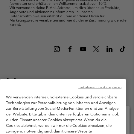
Newsletter und erhältst einen Willkommensrabatt von 10 %.
Wir verwenden deine E-Mail-Adresse, um dich über neue Produkte,
Angebote und Aktionen zu informieren. In unseren
Datenschutzhinweisen
erfährst du, wie wir deine Daten für
Marketingzwecke verarbeiten und wie du deine Zustimmung widerrufen
kannst.
Österreich
Fortfahren ohne Akzeptieren
©
2026
Columbia Sportswear Austria GmbH. Moosfeldstraße 1, 5101
Bergheim, Salzburg Österreich. Alle Rechte vorbehalten.
Wir verwenden interne und externe Cookies und vergleichbare
Technologien zur Personalisierung von Inhalten und Anzeigen,
Nutzungsbedingungen
Allgemeine Verkaufsbedingungen
Garantie
zur Bereitstellung von Social-Media-Funktionen und zur Analyse
Datenschutzerklärung
der Website. Bitte gib in den unten verfügbaren Optionen an, ob
du den Einsatz unserer Cookies akzeptierst. Wenn du die
Bestimmungen und Bedingungen des Mitglieder Programms
Cookies ablehnst, werden wir nur die Cookies einsetzen, die
Bitte wählen Sie Ihr Lieferland und Ihre Sprache
zwingend notwendig sind, damit unsere Website
Nutzungsbedingungen Für Nutzergenerierte Inhalte
Impressum