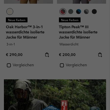
Neue Farben
Neue Farben
Oak Harbor™ 3-in-1
Tipton Peak™ III
wasserdichte isolierte
wasserdichte isolierte
Jacke für Männer
Jacke für Männer
3-in-1
Wasserdicht
Regular price:
Regular price:
€ 290,00
€ 200,00
Vergleichen
Vergleichen