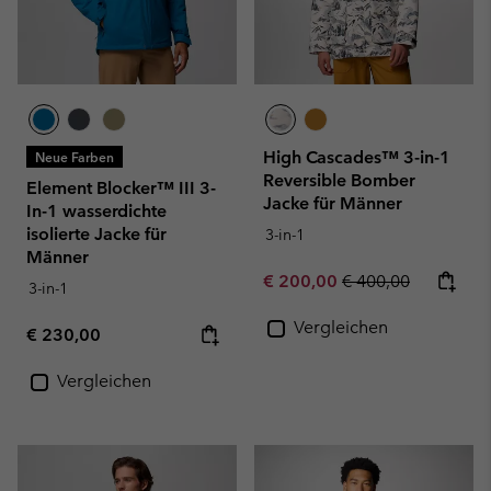
High Cascades™ 3-in-1
Neue Farben
Reversible Bomber
Element Blocker™ III 3-
Jacke für Männer
In-1 wasserdichte
isolierte Jacke für
3-in-1
Männer
Sale price:
Regular price:
€ 200,00
€ 400,00
3-in-1
Vergleichen
Regular price:
€ 230,00
Vergleichen