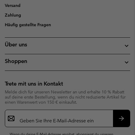
Versand
Zahlung
Häufig gestellte Fragen
Über uns
Shoppen
Trete mit uns in Kontakt
Melde dich für unseren Newsletter an und erhalte 10 % Rabatt
auf deine erste Bestellung, wenn du nicht reduzierte Artikel für
einen Warenwert von 150 € einkaufst.
Newsletter-
Anmeldung
Abonn
Wenn du deine E-Mail-Adresse angibst, abonnierst du unseren