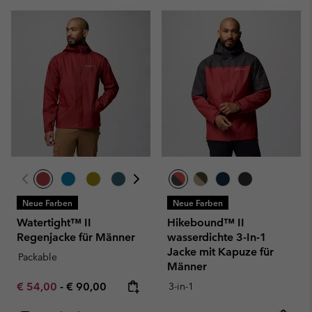
Neue Farben
Neue Farben
Watertight™ II
Hikebound™ II
Regenjacke für Männer
wasserdichte 3-In-1
Jacke mit Kapuze für
Packable
Männer
Minimum sale price:
Maximum price:
€ 54,00
-
€ 90,00
3-in-1