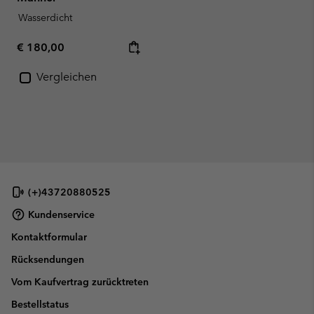
Wasserdicht
Regular price:
€ 180,00
Vergleichen
(+)43720880525
Kundenservice
Kontaktformular
Rücksendungen
Vom Kaufvertrag zurücktreten
Bestellstatus