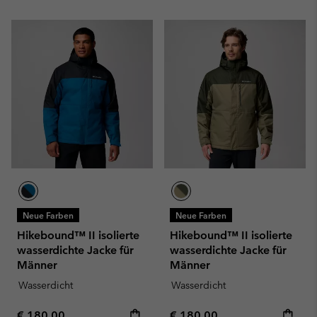
Neue Farben
Neue Farben
Hikebound™ II isolierte
Hikebound™ II isolierte
wasserdichte Jacke für
wasserdichte Jacke für
Männer
Männer
Wasserdicht
Wasserdicht
Regular price:
Regular price:
€ 180,00
€ 180,00