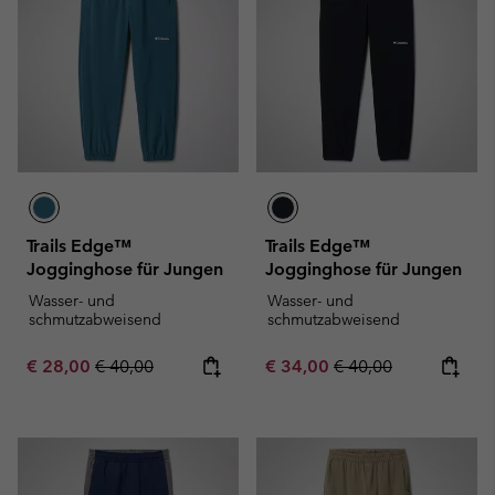
Trails Edge™
Trails Edge™
Jogginghose für Jungen
Jogginghose für Jungen
Wasser- und
Wasser- und
schmutzabweisend
schmutzabweisend
Sale price:
Regular price:
Sale price:
Regular price:
€ 28,00
€ 40,00
€ 34,00
€ 40,00