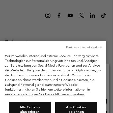
Österreich
Fortfahren ohne Akzeptieren
©
2026
Columbia Sportswear Austria GmbH. Moosfeldstraße 1, 5101
Bergheim, Salzburg Österreich. Alle Rechte vorbehalten.
Wir verwenden interne und externe Cookies und vergleichbare
Technologien zur Personalisierung von Inhalten und Anzeigen,
Nutzungsbedingungen
Allgemeine Verkaufsbedingungen
Garantie
zur Bereitstellung von Social-Media-Funktionen und zur Analyse
Datenschutzerklärung
der Website. Bitte gib in den unten verfügbaren Optionen an, ob
du den Einsatz unserer Cookies akzeptierst. Wenn du die
Bestimmungen und Bedingungen des Mitglieder Programms
Cookies ablehnst, werden wir nur die Cookies einsetzen, die
Bitte wählen Sie Ihr Lieferland und Ihre Sprache
zwingend notwendig sind, damit unsere Website
Nutzungsbedingungen Für Nutzergenerierte Inhalte
Impressum
Online-Einkauf verfügbar
funktioniert.
Klicken Sie hier, um weitere Informationen in
Cookies
unseren vollständigen Cookie-Richtlinien einzusehen.
Online
United States
Einkau
Kundenservice: Mo- Fr. 9:00 - 13:00 & 14:00- 18:00 Uhr
Alle Cookies
Alle Cookies
(+)43720880525
verfü
akzeptieren
ablehnen
Online
Österreich