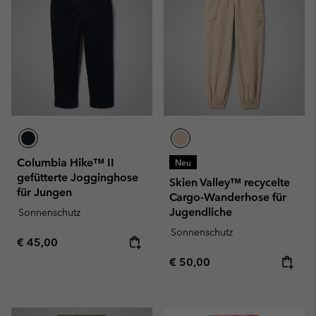
Columbia Hike™ II
Neu
gefütterte Jogginghose
Skien Valley™ recycelte
für Jungen
Cargo-Wanderhose für
Jugendliche
Sonnenschutz
Sonnenschutz
Regular price:
€ 45,00
Regular price:
€ 50,00