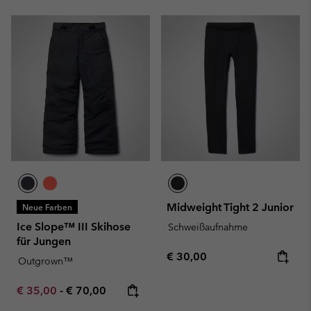
Midweight Tight 2 Junior
Neue Farben
Ice Slope™ III Skihose
Schweißaufnahme
für Jungen
Regular price:
€ 30,00
Outgrown™
Minimum sale price:
Maximum price:
€ 35,00
-
€ 70,00