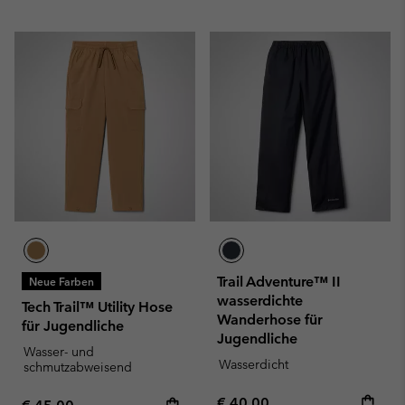
Trail Adventure™ II
Neue Farben
wasserdichte
Tech Trail™ Utility Hose
Wanderhose für
für Jugendliche
Jugendliche
Wasser- und
Wasserdicht
schmutzabweisend
Regular price:
€ 40,00
Regular price: