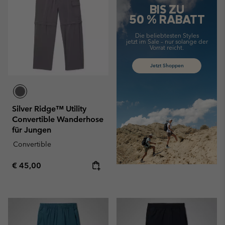
BIS ZU
50 % RABATT
Die beliebtesten Styles
jetzt im Sale –
nur solange der
Vorrat reicht.
Jetzt Shoppen
Silver Ridge™ Utility
Convertible Wanderhose
für Jungen
Convertible
Regular price:
€ 45,00