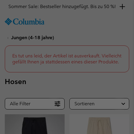
Hol dir einen 10 %-Gutschein
SKIP
Columbia
TO
Sportswear
CONTENT
Jungen (4-18 jahre)
SKIP
TO
MAIN
NAV
Es tut uns leid, der Artikel ist ausverkauft. Vielleicht
gefällt Ihnen ja stattdessen eines dieser Produkte.
SKIP
TO
SEARCH
Hosen
Alle Filter
Sortieren