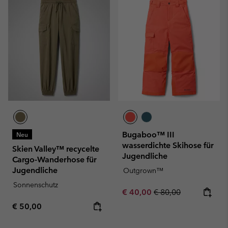
Bugaboo™ III
Neu
wasserdichte Skihose für
Skien Valley™ recycelte
Jugendliche
Cargo-Wanderhose für
Jugendliche
Outgrown™
Sonnenschutz
Sale price:
Regular price:
€ 40,00
€ 80,00
Regular price:
€ 50,00