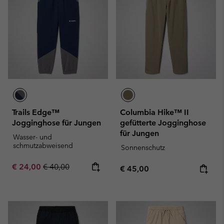
Trails Edge™
Columbia Hike™ II
Jogginghose für Jungen
gefütterte Jogginghose
für Jungen
Wasser- und
schmutzabweisend
Sonnenschutz
Sale price:
Regular price:
€ 24,00
€ 40,00
Regular price:
€ 45,00