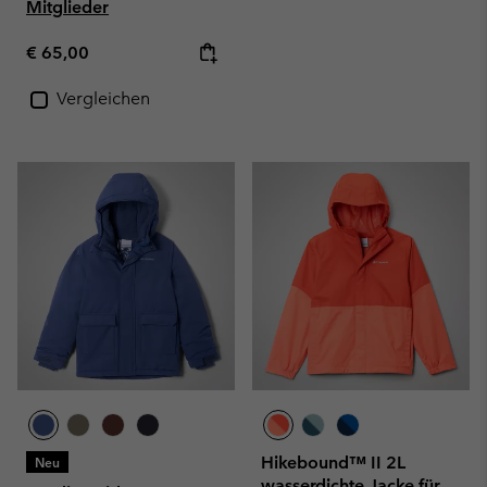
Mitglieder
Regular price:
€ 65,00
Vergleichen
Hikebound™ II 2L
Neu
wasserdichte Jacke für