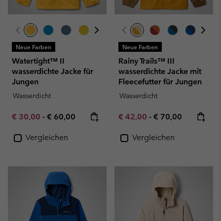
Neue Farben
Neue Farben
Watertight™ II
Rainy Trails™ III
wasserdichte Jacke für
wasserdichte Jacke mit
Jungen
Fleecefutter für Jungen
Wasserdicht
Wasserdicht
Minimum sale price:
Maximum price:
Minimum sale price:
Maximum price:
€ 30,00
-
€ 60,00
€ 42,00
-
€ 70,00
Vergleichen
Vergleichen