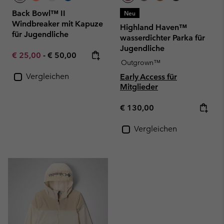
Back Bowl™ II
Neu
Windbreaker mit Kapuze
Highland Haven™
für Jugendliche
wasserdichter Parka für
Jugendliche
Minimum sale price:
Maximum price:
€ 25,00
-
€ 50,00
Outgrown™
Vergleichen
Early Access für
Mitglieder
Regular price:
€ 130,00
Vergleichen