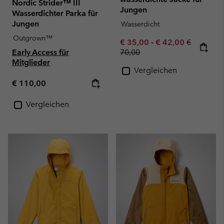
Nordic Strider™ III
Jungen
Wasserdichter Parka für
Jungen
Wasserdicht
Outgrown™
Minimum sale price:
Maximum sale pric
Regular pr
€ 35,00
-
€ 42,00
€
Early Access für
70,00
Mitglieder
Vergleichen
Regular price:
€ 110,00
Vergleichen