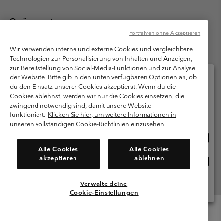
Österreich
Fortfahren ohne Akzeptieren
©
2026
Columbia Sportswear Austria GmbH. Moosfeldstraße 1, 5101
Bergheim, Salzburg Österreich. Alle Rechte vorbehalten.
Wir verwenden interne und externe Cookies und vergleichbare
Technologien zur Personalisierung von Inhalten und Anzeigen,
Nutzungsbedingungen
Allgemeine Verkaufsbedingungen
Garantie
zur Bereitstellung von Social-Media-Funktionen und zur Analyse
Datenschutzerklärung
der Website. Bitte gib in den unten verfügbaren Optionen an, ob
du den Einsatz unserer Cookies akzeptierst. Wenn du die
Bestimmungen und Bedingungen des Mitglieder Programms
Cookies ablehnst, werden wir nur die Cookies einsetzen, die
Bitte wählen Sie Ihr Lieferland und Ihre Sprache
zwingend notwendig sind, damit unsere Website
Nutzungsbedingungen Für Nutzergenerierte Inhalte
Impressum
Online-Einkauf verfügbar
funktioniert.
Klicken Sie hier, um weitere Informationen in
Cookies
unseren vollständigen Cookie-Richtlinien einzusehen.
Online
United States
Einkau
Kundenservice: Mo- Fr. 9:00 - 13:00 & 14:00- 18:00 Uhr
Alle Cookies
Alle Cookies
(+)43720880525
verfü
akzeptieren
ablehnen
Online
Österreich
Einkau
verfü
Verwalte deine
Alle Länder Anzeigen
Cookie-Einstellungen
Menu
Suche
Anmelden
Mini