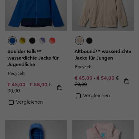
Boulder Falls™
Altbound™ wasserdichte
wasserdichte Jacke für
Jacke für Jungen
Jugendliche
Recycelt
Recycelt
Minimum sale price:
Maximum sale pric
Regular pr
€ 45,00
-
€ 54,00
€
Minimum sale price:
Maximum sale price:
Regular price:
90,00
€ 45,00
-
€ 58,00
€
90,00
Vergleichen
Vergleichen