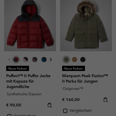
Neue Farben
Neue Farben
Puffect™ II Puffer Jacke
Marquam Peak Fusion™
mit Kapuze für
II Parka für Jungen
Jugendliche
Outgrown™
Synthetische Daunen
Regular price:
€ 160,00
Regular price:
€ 90,00
Vergleichen
Vergleichen