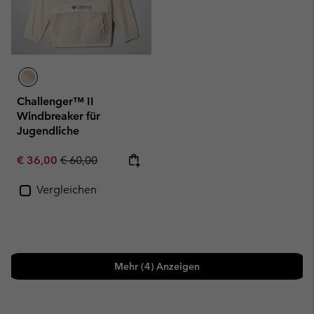
Challenger™ II
Windbreaker für
Jugendliche
Sale price:
Regular price:
€ 36,00
€ 60,00
Vergleichen
Mehr (4) Anzeigen