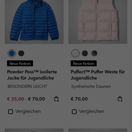
Neue Farben
Neue Farben
Powder Pass™ isolierte
Puffect™ Puffer Weste für
Jacke für Jugendliche
Jugendliche
BESONDERS LEICHT
Synthetische Daunen
Minimum sale price:
Maximum price:
Regular price:
€ 35,00
-
€ 70,00
€ 70,00
Vergleichen
Vergleichen