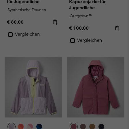
für Jugendliche
Kapuzenjacke für
Jugendliche
Synthetische Daunen
Outgrown™
Regular price:
€ 80,00
Regular price:
€ 100,00
Vergleichen
Vergleichen