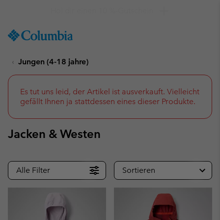
Hol dir einen 10 %-Gutschein
SKIP
Columbia
TO
Sportswear
CONTENT
Jungen (4-18 jahre)
SKIP
TO
MAIN
NAV
Es tut uns leid, der Artikel ist ausverkauft. Vielleicht
gefällt Ihnen ja stattdessen eines dieser Produkte.
SKIP
TO
SEARCH
Jacken & Westen
Alle Filter
Sortieren