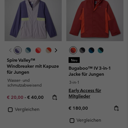
Spire Valley™
Neu
Windbreaker mit Kapuze
Bugaboo™ IV 3-in-1
für Jungen
Jacke für Jungen
Wasser- und
3-in-1
schmutzabweisend
Early Access für
Mitglieder
Minimum sale price:
Maximum price:
€ 20,00
-
€ 40,00
Regular price:
€ 180,00
Vergleichen
Vergleichen