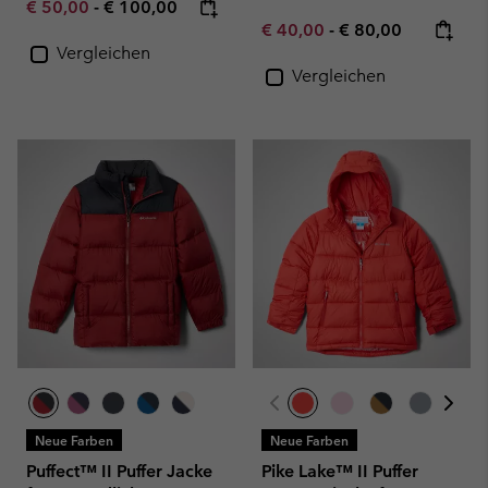
Minimum sale price:
Maximum price:
€ 50,00
-
€ 100,00
Minimum sale price:
Maximum price:
€ 40,00
-
€ 80,00
Vergleichen
Vergleichen
Neue Farben
Neue Farben
Puffect™ II Puffer Jacke
Pike Lake™ II Puffer