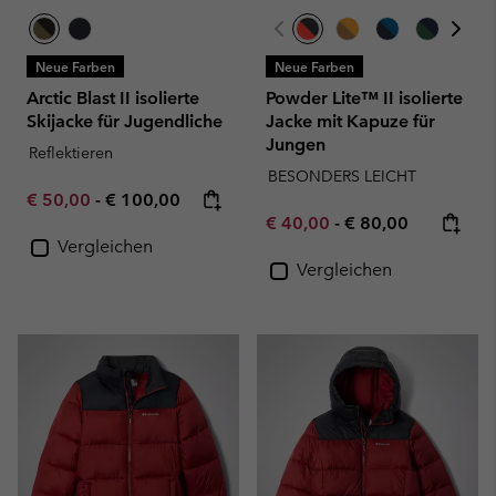
Neue Farben
Neue Farben
Arctic Blast II isolierte
Powder Lite™ II isolierte
Skijacke für Jugendliche
Jacke mit Kapuze für
Jungen
Reflektieren
BESONDERS LEICHT
Minimum sale price:
Maximum price:
€ 50,00
-
€ 100,00
Minimum sale price:
Maximum price:
€ 40,00
-
€ 80,00
Vergleichen
Vergleichen