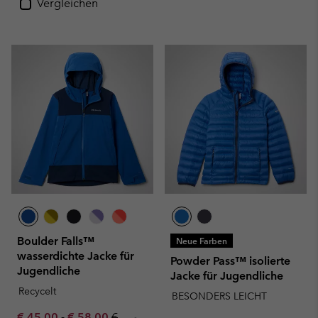
Vergleichen
Boulder Falls™
Neue Farben
wasserdichte Jacke für
Powder Pass™ isolierte
Jugendliche
Jacke für Jugendliche
Recycelt
BESONDERS LEICHT
Minimum sale price:
Maximum sale price:
Regular price:
€ 45,00
-
€ 58,00
€