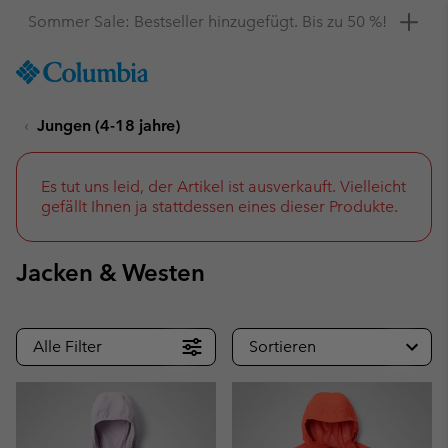
Hol dir einen 10 %-Gutschein
SKIP
Columbia
TO
Sportswear
CONTENT
Jungen (4-18 jahre)
SKIP
TO
MAIN
NAV
Es tut uns leid, der Artikel ist ausverkauft. Vielleicht
gefällt Ihnen ja stattdessen eines dieser Produkte.
SKIP
TO
SEARCH
Jacken & Westen
Alle Filter
Sortieren