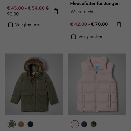
Fleecefutter für Jungen
Minimum sale price:
Maximum sale price:
Regular price:
€ 45,00
-
€ 54,00
€
Wasserdicht
90,00
Minimum sale price:
Maximum price:
€ 42,00
-
€ 70,00
Vergleichen
Vergleichen