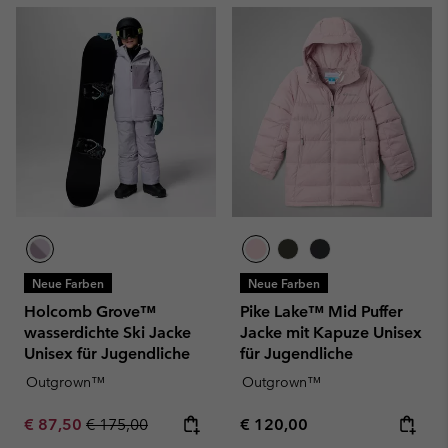
Neue Farben
Neue Farben
Holcomb Grove™
Pike Lake™ Mid Puffer
wasserdichte Ski Jacke
Jacke mit Kapuze Unisex
Unisex für Jugendliche
für Jugendliche
Outgrown™
Outgrown™
Sale price:
Regular price:
Regular price:
€ 87,50
€ 175,00
€ 120,00