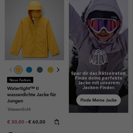
Spar dir das Rätselraten.
Finde deine perfekte
Neue Farben
Jacke mit unserem
Jacken‑Finder.
Watertight™ II
wasserdichte Jacke für
Finde Meine Jacke
Jungen
Wasserdicht
Minimum sale price:
Maximum price:
€ 30,00
-
€ 60,00