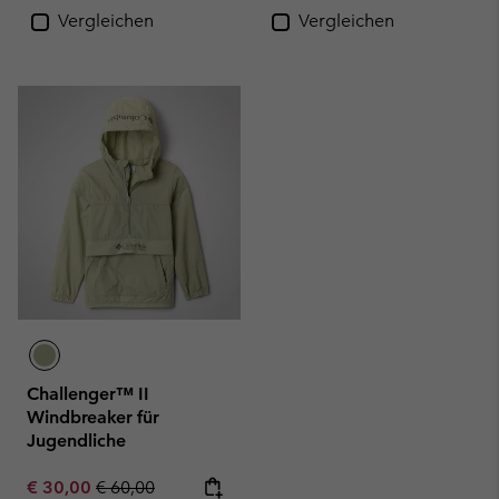
Vergleichen
Vergleichen
Challenger™ II
Windbreaker für
Jugendliche
Sale price:
Regular price:
€ 30,00
€ 60,00