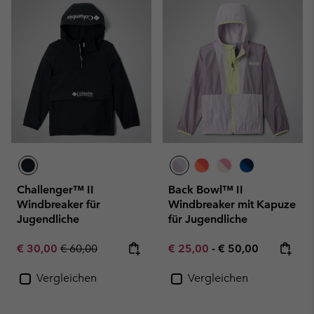
Challenger™ II
Back Bowl™ II
Windbreaker für
Windbreaker mit Kapuze
Jugendliche
für Jugendliche
Sale price:
Regular price:
Minimum sale price:
Maximum price:
€ 30,00
€ 60,00
€ 25,00
-
€ 50,00
Vergleichen
Vergleichen