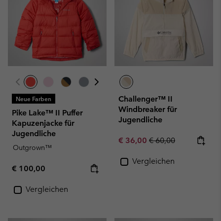
Challenger™ II
Neue Farben
Windbreaker für
Pike Lake™ II Puffer
Jugendliche
Kapuzenjacke für
Jugendliche
Sale price:
Regular price:
€ 36,00
€ 60,00
Outgrown™
Vergleichen
Regular price:
€ 100,00
Vergleichen