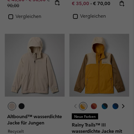
Minimum sale price:
Maximum price:
€ 35,00
-
€ 70,00
90,00
Vergleichen
Vergleichen
Altbound™ wasserdichte
Neue Farben
Jacke für Jungen
Rainy Trails™ III
wasserdichte Jacke mit
Recycelt