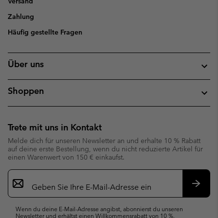
Versand
Zahlung
Häufig gestellte Fragen
Über uns
Shoppen
Trete mit uns in Kontakt
Melde dich für unseren Newsletter an und erhalte 10 % Rabatt
auf deine erste Bestellung, wenn du nicht reduzierte Artikel für
einen Warenwert von 150 € einkaufst.
Newsletter-
Anmeldung
Abonn
Wenn du deine E-Mail-Adresse angibst, abonnierst du unseren
Newsletter und erhältst einen Willkommensrabatt von 10 %.