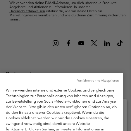
Wir verwenden deine E-Mail-Adresse, um dich über neue Produkte,
Angebote und Aktionen zu informieren. In unseren
Datenschutzhinweisen
erfährst du, wie wir deine Daten für
Marketingzwecke verarbeiten und wie du deine Zustimmung widerrufen
kannst.
Österreich
Fortfahren ohne Akzeptieren
©
2026
Columbia Sportswear Austria GmbH. Moosfeldstraße 1, 5101
Bergheim, Salzburg Österreich. Alle Rechte vorbehalten.
Wir verwenden interne und externe Cookies und vergleichbare
Technologien zur Personalisierung von Inhalten und Anzeigen,
Nutzungsbedingungen
Allgemeine Verkaufsbedingungen
Garantie
zur Bereitstellung von Social-Media-Funktionen und zur Analyse
Datenschutzerklärung
der Website. Bitte gib in den unten verfügbaren Optionen an, ob
du den Einsatz unserer Cookies akzeptierst. Wenn du die
Bestimmungen und Bedingungen des Mitglieder Programms
Cookies ablehnst, werden wir nur die Cookies einsetzen, die
Bitte wählen Sie Ihr Lieferland und Ihre Sprache
zwingend notwendig sind, damit unsere Website
Nutzungsbedingungen Für Nutzergenerierte Inhalte
Impressum
Online-Einkauf verfügbar
funktioniert.
Klicken Sie hier, um weitere Informationen in