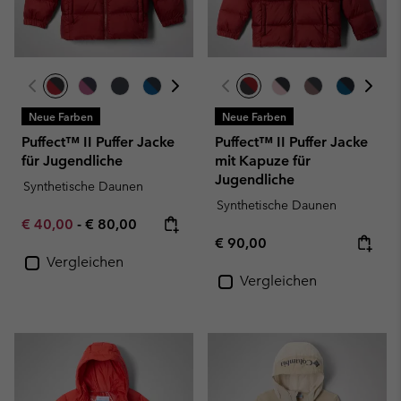
Neue Farben
Neue Farben
Puffect™ II Puffer Jacke
Puffect™ II Puffer Jacke
für Jugendliche
mit Kapuze für
Jugendliche
Synthetische Daunen
Synthetische Daunen
Minimum sale price:
Maximum price:
€ 40,00
-
€ 80,00
Regular price:
€ 90,00
Vergleichen
Vergleichen