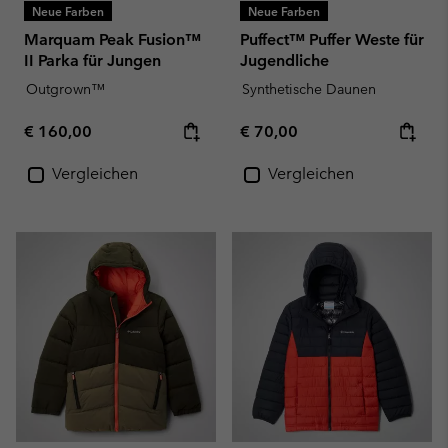
Neue Farben
Neue Farben
Marquam Peak Fusion™
Puffect™ Puffer Weste für
II Parka für Jungen
Jugendliche
Outgrown™
Synthetische Daunen
Regular price:
Regular price:
€ 160,00
€ 70,00
Vergleichen
Vergleichen