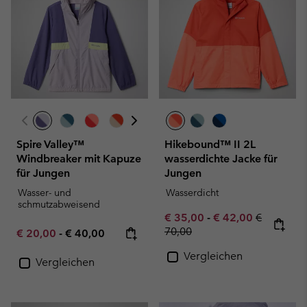
Spire Valley™
Hikebound™ II 2L
Windbreaker mit Kapuze
wasserdichte Jacke für
für Jungen
Jungen
Wasser- und
Wasserdicht
schmutzabweisend
Minimum sale price:
Maximum sale pric
Regular pr
€ 35,00
-
€ 42,00
€
70,00
Minimum sale price:
Maximum price:
€ 20,00
-
€ 40,00
Vergleichen
Vergleichen