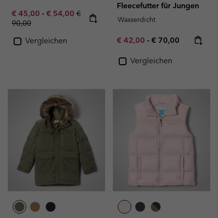
Fleecefutter für Jungen
Minimum sale price:
Maximum sale price:
Regular price:
€ 45,00
-
€ 54,00
€
Wasserdicht
90,00
Minimum sale price:
Maximum price:
€ 42,00
-
€ 70,00
Vergleichen
Vergleichen