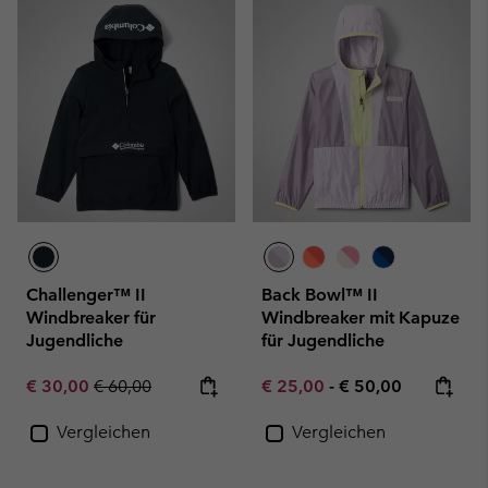
Challenger™ II
Back Bowl™ II
Windbreaker für
Windbreaker mit Kapuze
Jugendliche
für Jugendliche
Sale price:
Regular price:
Minimum sale price:
Maximum price:
€ 30,00
€ 60,00
€ 25,00
-
€ 50,00
Vergleichen
Vergleichen