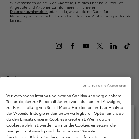
Wir verwenden deine E-Mail-Adresse, um dich über neue Produkte,
Angebote und Aktionen zu informieren. In unseren
Datenschutzhinweisen
erfährst du, wie wir deine Daten für
Marketingzwecke verarbeiten und wie du deine Zustimmung widerrufen
kannst.
Österreich
Fortfahren ohne Akzeptieren
©
2026
Columbia Sportswear Austria GmbH. Moosfeldstraße 1, 5101
Bergheim, Salzburg Österreich. Alle Rechte vorbehalten.
Wir verwenden interne und externe Cookies und vergleichbare
Technologien zur Personalisierung von Inhalten und Anzeigen,
Nutzungsbedingungen
Allgemeine Verkaufsbedingungen
Garantie
zur Bereitstellung von Social-Media-Funktionen und zur Analyse
Datenschutzerklärung
der Website. Bitte gib in den unten verfügbaren Optionen an, ob
du den Einsatz unserer Cookies akzeptierst. Wenn du die
Bestimmungen und Bedingungen des Mitglieder Programms
Cookies ablehnst, werden wir nur die Cookies einsetzen, die
Bitte wählen Sie Ihr Lieferland und Ihre Sprache
zwingend notwendig sind, damit unsere Website
Nutzungsbedingungen Für Nutzergenerierte Inhalte
Impressum
Online-Einkauf verfügbar
funktioniert.
Klicken Sie hier, um weitere Informationen in