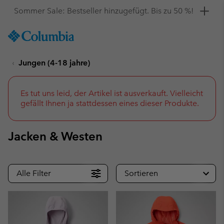
Hol dir einen 10 %-Gutschein
SKIP
Columbia
TO
Sportswear
CONTENT
Jungen (4-18 jahre)
SKIP
TO
MAIN
NAV
Es tut uns leid, der Artikel ist ausverkauft. Vielleicht
gefällt Ihnen ja stattdessen eines dieser Produkte.
SKIP
TO
SEARCH
Jacken & Westen
Alle Filter
Sortieren