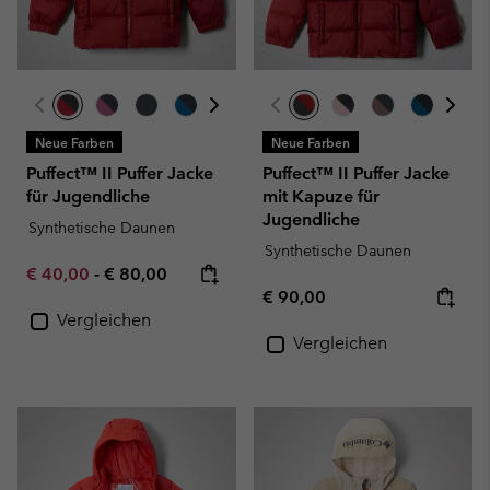
Neue Farben
Neue Farben
Puffect™ II Puffer Jacke
Puffect™ II Puffer Jacke
für Jugendliche
mit Kapuze für
Jugendliche
Synthetische Daunen
Synthetische Daunen
Minimum sale price:
Maximum price:
€ 40,00
-
€ 80,00
Regular price:
€ 90,00
Vergleichen
Vergleichen