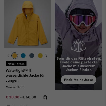
Spar dir das Rätselraten.
Finde deine perfekte
Neue Farben
Jacke mit unserem
Jacken‑Finder.
Watertight™ II
wasserdichte Jacke für
Finde Meine Jacke
Jungen
Wasserdicht
Minimum sale price:
Maximum price:
€ 30,00
-
€ 60,00