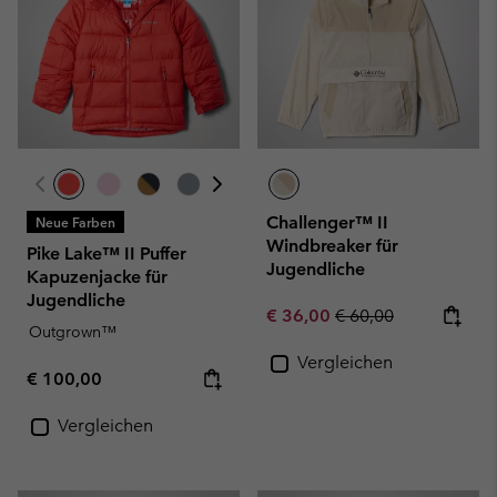
Challenger™ II
Neue Farben
Windbreaker für
Pike Lake™ II Puffer
Jugendliche
Kapuzenjacke für
Jugendliche
Sale price:
Regular price:
€ 36,00
€ 60,00
Outgrown™
Vergleichen
Regular price:
€ 100,00
Vergleichen