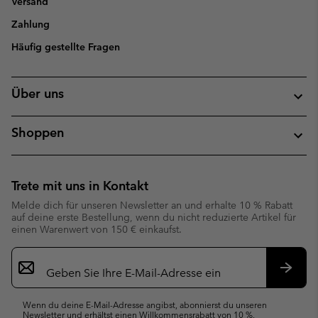
Versand
Zahlung
Häufig gestellte Fragen
Über uns
Shoppen
Trete mit uns in Kontakt
Melde dich für unseren Newsletter an und erhalte 10 % Rabatt
auf deine erste Bestellung, wenn du nicht reduzierte Artikel für
einen Warenwert von 150 € einkaufst.
Newsletter-
Anmeldung
Abonn
Wenn du deine E-Mail-Adresse angibst, abonnierst du unseren
Newsletter und erhältst einen Willkommensrabatt von 10 %.