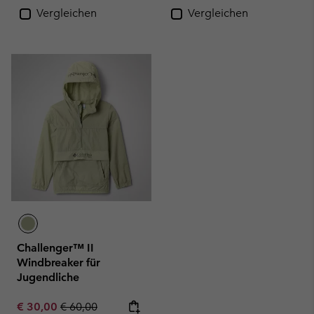
Vergleichen
Vergleichen
Challenger™ II
Windbreaker für
Jugendliche
Sale price:
Regular price:
€ 30,00
€ 60,00