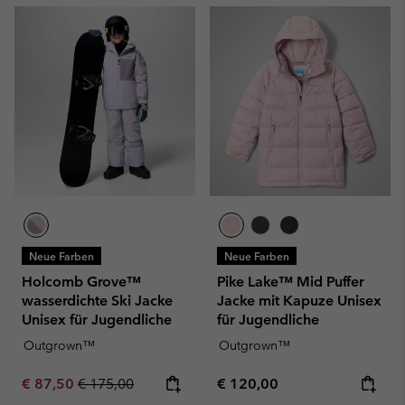
Neue Farben
Neue Farben
Holcomb Grove™
Pike Lake™ Mid Puffer
wasserdichte Ski Jacke
Jacke mit Kapuze Unisex
Unisex für Jugendliche
für Jugendliche
Outgrown™
Outgrown™
Sale price:
Regular price:
Regular price:
€ 87,50
€ 175,00
€ 120,00