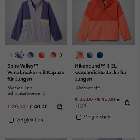
Spire Valley™
Hikebound™ II 2L
Windbreaker mit Kapuze
wasserdichte Jacke für
für Jungen
Jungen
Wasser- und
Wasserdicht
schmutzabweisend
Minimum sale price:
Maximum sale pric
Regular pr
€ 35,00
-
€ 42,00
€
70,00
Minimum sale price:
Maximum price:
€ 20,00
-
€ 40,00
Vergleichen
Vergleichen