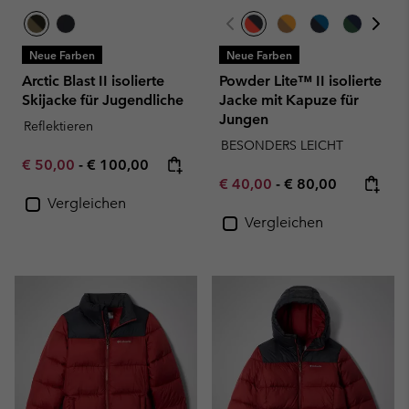
Neue Farben
Neue Farben
Arctic Blast II isolierte
Powder Lite™ II isolierte
Skijacke für Jugendliche
Jacke mit Kapuze für
Jungen
Reflektieren
BESONDERS LEICHT
Minimum sale price:
Maximum price:
€ 50,00
-
€ 100,00
Minimum sale price:
Maximum price:
€ 40,00
-
€ 80,00
Vergleichen
Vergleichen