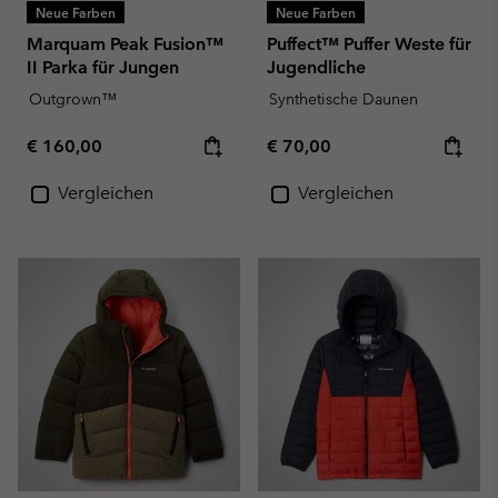
Neue Farben
Neue Farben
Marquam Peak Fusion™
Puffect™ Puffer Weste für
II Parka für Jungen
Jugendliche
Outgrown™
Synthetische Daunen
Regular price:
Regular price:
€ 160,00
€ 70,00
Vergleichen
Vergleichen