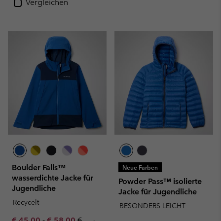
Vergleichen
Boulder Falls™
Neue Farben
wasserdichte Jacke für
Powder Pass™ isolierte
Jugendliche
Jacke für Jugendliche
Recycelt
BESONDERS LEICHT
Minimum sale price:
Maximum sale price:
Regular price:
€ 45,00
-
€ 58,00
€