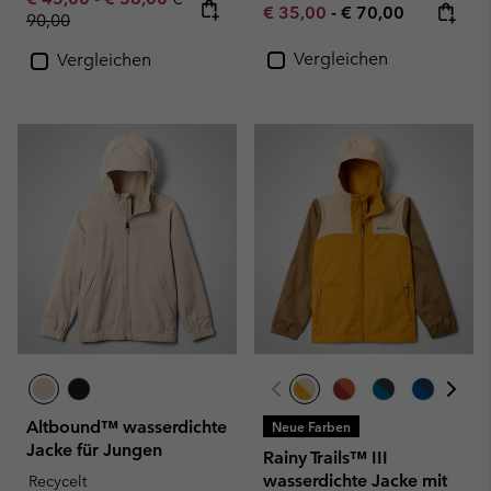
Minimum sale price:
Maximum price:
€ 35,00
-
€ 70,00
90,00
Vergleichen
Vergleichen
Altbound™ wasserdichte
Neue Farben
Jacke für Jungen
Rainy Trails™ III
wasserdichte Jacke mit
Recycelt