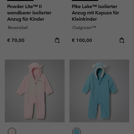
Powder Lite™ II
Pike Lake™ isolierter
wendbarer isolierter
Anzug mit Kapuze für
Anzug für Kinder
Kleinkinder
Reversibel
Outgrown™
Regular price:
Regular price:
€ 70,00
€ 100,00