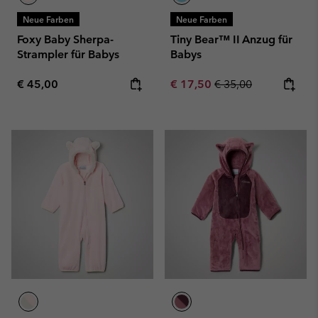
Neue Farben
Neue Farben
Foxy Baby Sherpa-
Tiny Bear™ II Anzug für
Strampler für Babys
Babys
Regular price:
Sale price:
Regular price:
€ 45,00
€ 17,50
€ 35,00