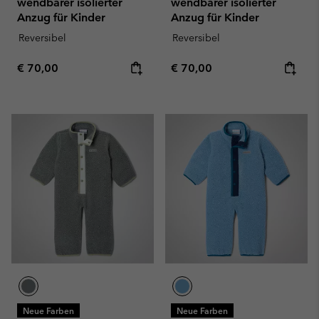
wendbarer isolierter
wendbarer isolierter
Anzug für Kinder
Anzug für Kinder
Reversibel
Reversibel
Regular price:
Regular price:
€ 70,00
€ 70,00
Neue Farben
Neue Farben