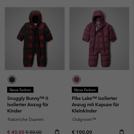
Neue Farben
Neue Farben
Snuggly Bunny™ II
Pike Lake™ isolierter
isolierter Anzug für
Anzug mit Kapuze für
Kinder
Kleinkinder
Natürliche Daunen
Outgrown™
Sale price:
Regular price:
Regular price:
€ 40,00
€ 80,00
€ 100,00