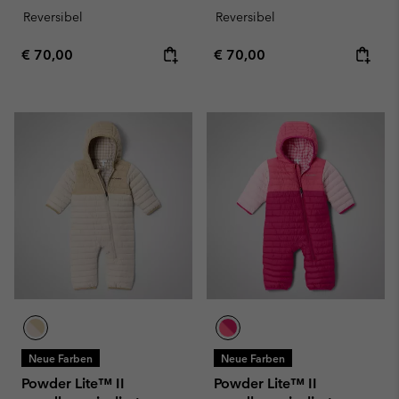
Reversibel
Reversibel
Regular price:
Regular price:
€ 70,00
€ 70,00
Neue Farben
Neue Farben
Powder Lite™ II
Powder Lite™ II