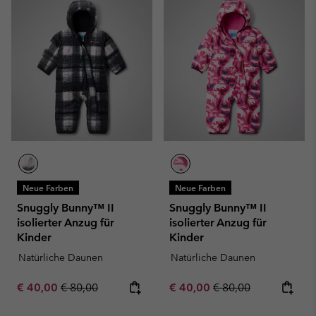
Neue Farben
Neue Farben
Snuggly Bunny™ II
Snuggly Bunny™ II
isolierter Anzug für
isolierter Anzug für
Kinder
Kinder
Natürliche Daunen
Natürliche Daunen
Sale price:
Regular price:
Sale price:
Regular price:
€ 40,00
€ 80,00
€ 40,00
€ 80,00