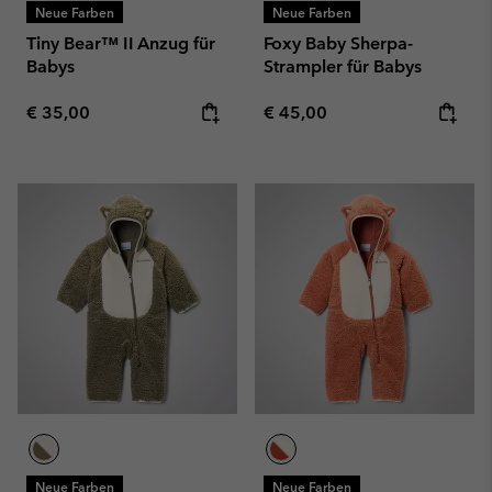
Neue Farben
Neue Farben
Tiny Bear™ II Anzug für
Foxy Baby Sherpa-
Babys
Strampler für Babys
Regular price:
Regular price:
€ 35,00
€ 45,00
Neue Farben
Neue Farben