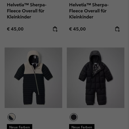
Helvetia™ Sherpa-
Helvetia™ Sherpa-
Fleece Overall für
Fleece Overall für
Kleinkinder
Kleinkinder
Regular price:
Regular price:
€ 45,00
€ 45,00
Neue Farben
Neue Farben