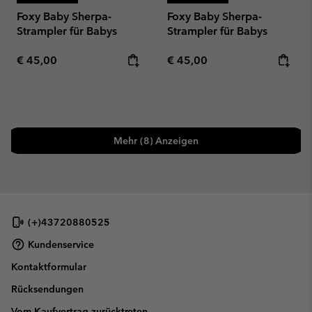
Foxy Baby Sherpa-
Foxy Baby Sherpa-
Strampler für Babys
Strampler für Babys
Regular price:
Regular price:
€ 45,00
€ 45,00
Mehr (8) Anzeigen
(+)43720880525
Kundenservice
Kontaktformular
Rücksendungen
Vom Kaufvertrag zurücktreten