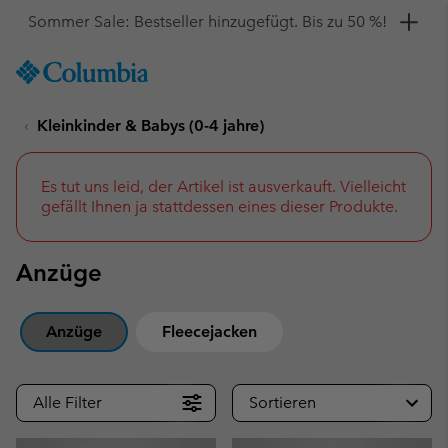
Hol dir einen 10 %-Gutschein
SKIP
Columbia
TO
Sportswear
CONTENT
Kleinkinder & Babys (0-4 jahre)
SKIP
TO
MAIN
NAV
Es tut uns leid, der Artikel ist ausverkauft. Vielleicht
gefällt Ihnen ja stattdessen eines dieser Produkte.
SKIP
TO
SEARCH
Anzüge
Anzüge
Fleecejacken
Alle Filter
Sortieren