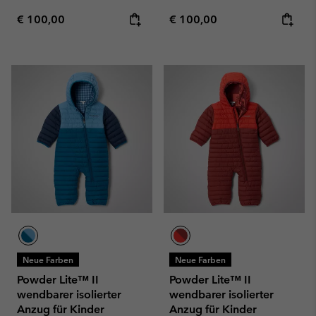
Regular price:
Regular price:
€ 100,00
€ 100,00
Neue Farben
Neue Farben
Powder Lite™ II
Powder Lite™ II
wendbarer isolierter
wendbarer isolierter
Anzug für Kinder
Anzug für Kinder