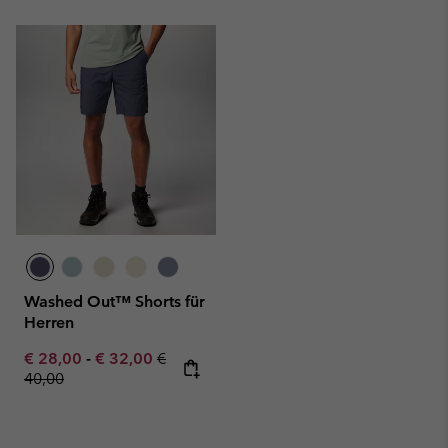
Washed Out™ Shorts für
Herren
Minimum sale price:
Maximum sale price:
Regular price:
€ 28,00
-
€ 32,00
€
40,00