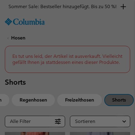
Sommer Sale: Bestseller hinzugefügt. Bis zu 50 %!
SKIP
Columbia
TO
Sportswear
CONTENT
Hosen
SKIP
TO
MAIN
NAV
Es tut uns leid, der Artikel ist ausverkauft. Vielleicht
gefällt Ihnen ja stattdessen eines dieser Produkte.
SKIP
TO
SEARCH
Shorts
n
Regenhosen
Freizeithosen
Shorts
Alle Filter
Sortieren