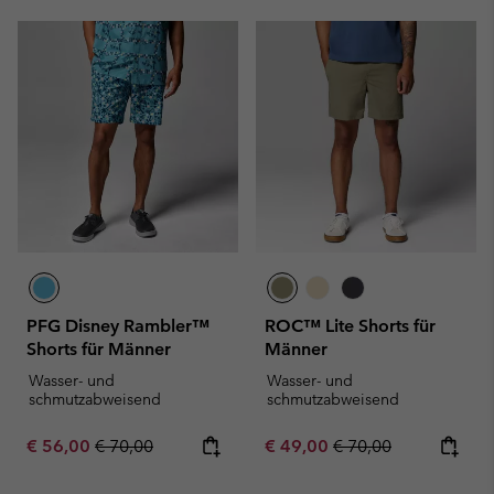
PFG Disney Rambler™
ROC™ Lite Shorts für
Shorts für Männer
Männer
Wasser- und
Wasser- und
schmutzabweisend
schmutzabweisend
Sale price:
Regular price:
Sale price:
Regular price:
€ 56,00
€ 70,00
€ 49,00
€ 70,00