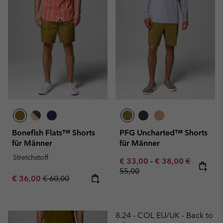
Bonefish Flats™ Shorts
PFG Uncharted™ Shorts
für Männer
für Männer
Stretchstoff
Minimum sale price:
Maximum sale pric
Regular pr
€ 33,00
-
€ 38,00
€
55,00
Sale price:
Regular price:
€ 36,00
€ 60,00
8.24 - COL EU/UK - Back to