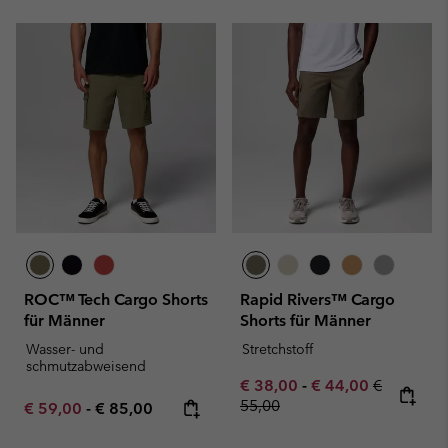
ROC™ Tech Cargo Shorts
Rapid Rivers™ Cargo
für Männer
Shorts für Männer
Wasser- und
Stretchstoff
schmutzabweisend
Minimum sale price:
Maximum sale pric
Regular pr
€ 38,00
-
€ 44,00
€
55,00
Minimum sale price:
Maximum price:
€ 59,00
-
€ 85,00