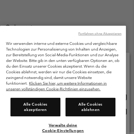
Österreich
Fortfahren ohne Akzeptieren
©
2026
Columbia Sportswear Austria GmbH. Moosfeldstraße 1, 5101
Bergheim, Salzburg Österreich. Alle Rechte vorbehalten.
Wir verwenden interne und externe Cookies und vergleichbare
Technologien zur Personalisierung von Inhalten und Anzeigen,
Nutzungsbedingungen
Allgemeine Verkaufsbedingungen
Garantie
zur Bereitstellung von Social-Media-Funktionen und zur Analyse
Datenschutzerklärung
der Website. Bitte gib in den unten verfügbaren Optionen an, ob
du den Einsatz unserer Cookies akzeptierst. Wenn du die
Bestimmungen und Bedingungen des Mitglieder Programms
Cookies ablehnst, werden wir nur die Cookies einsetzen, die
Bitte wählen Sie Ihr Lieferland und Ihre Sprache
zwingend notwendig sind, damit unsere Website
Nutzungsbedingungen Für Nutzergenerierte Inhalte
Impressum
Online-Einkauf verfügbar
funktioniert.
Klicken Sie hier, um weitere Informationen in
Cookies
unseren vollständigen Cookie-Richtlinien einzusehen.
Online
United States
Einkau
Kundenservice: Mo- Fr. 9:00 - 13:00 & 14:00- 18:00 Uhr
Alle Cookies
Alle Cookies
(+)43720880525
verfü
akzeptieren
ablehnen
Online
Österreich
Einkau
verfü
Verwalte deine
Alle Länder Anzeigen
Cookie-Einstellungen