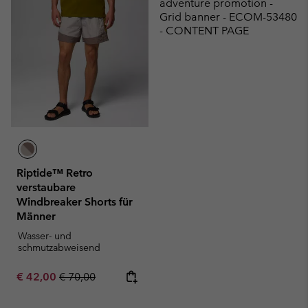
adventure promotion -
Grid banner - ECOM-53480
- CONTENT PAGE
Riptide™ Retro
verstaubare
Windbreaker Shorts für
Männer
Wasser- und
schmutzabweisend
Sale price:
Regular price:
€ 42,00
€ 70,00