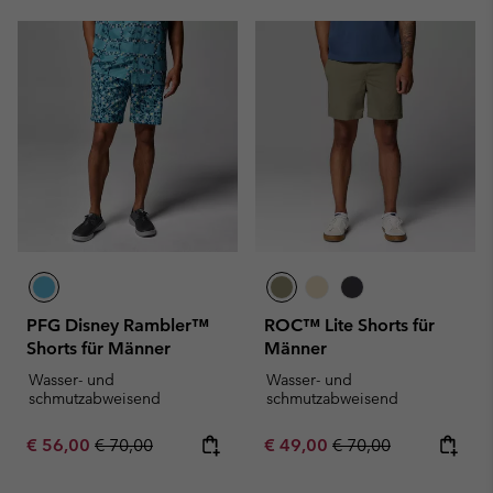
PFG Disney Rambler™
ROC™ Lite Shorts für
Shorts für Männer
Männer
Wasser- und
Wasser- und
schmutzabweisend
schmutzabweisend
Sale price:
Regular price:
Sale price:
Regular price:
€ 56,00
€ 70,00
€ 49,00
€ 70,00