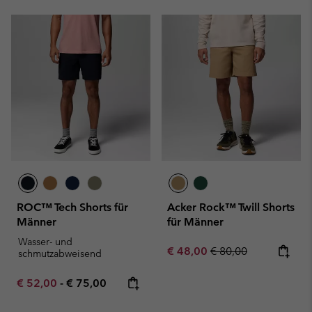
ROC™ Tech Shorts für
Acker Rock™ Twill Shorts
Männer
für Männer
Wasser- und
Sale price:
Regular price:
€ 48,00
€ 80,00
schmutzabweisend
Minimum sale price:
Maximum price:
€ 52,00
-
€ 75,00