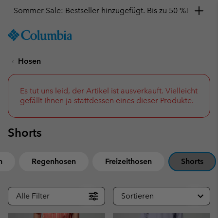
Sommer Sale: Bestseller hinzugefügt. Bis zu 50 %!
SKIP
Columbia
TO
Sportswear
CONTENT
Hosen
SKIP
TO
MAIN
NAV
Es tut uns leid, der Artikel ist ausverkauft. Vielleicht
gefällt Ihnen ja stattdessen eines dieser Produkte.
SKIP
TO
SEARCH
Shorts
n
Regenhosen
Freizeithosen
Shorts
Alle Filter
Sortieren