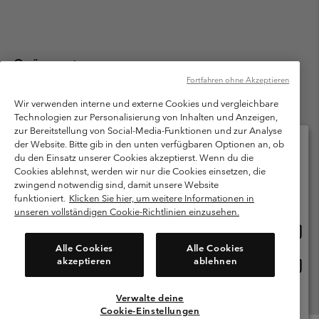
Österreich
Fortfahren ohne Akzeptieren
©
2026
Columbia Sportswear Austria GmbH. Moosfeldstraße 1, 5101
Bergheim, Salzburg Österreich. Alle Rechte vorbehalten.
Wir verwenden interne und externe Cookies und vergleichbare
Technologien zur Personalisierung von Inhalten und Anzeigen,
Nutzungsbedingungen
Allgemeine Verkaufsbedingungen
Garantie
zur Bereitstellung von Social-Media-Funktionen und zur Analyse
Datenschutzerklärung
der Website. Bitte gib in den unten verfügbaren Optionen an, ob
du den Einsatz unserer Cookies akzeptierst. Wenn du die
Bestimmungen und Bedingungen des Mitglieder Programms
Cookies ablehnst, werden wir nur die Cookies einsetzen, die
Bitte wählen Sie Ihr Lieferland und Ihre Sprache
zwingend notwendig sind, damit unsere Website
Nutzungsbedingungen Für Nutzergenerierte Inhalte
Impressum
Online-Einkauf verfügbar
funktioniert.
Klicken Sie hier, um weitere Informationen in
Cookies
unseren vollständigen Cookie-Richtlinien einzusehen.
Online
United States
Einkau
Kundenservice: Mo- Fr. 9:00 - 13:00 & 14:00- 18:00 Uhr
Alle Cookies
Alle Cookies
(+)43720880525
verfü
akzeptieren
ablehnen
Online
Österreich
Einkau
verfü
Verwalte deine
Alle Länder Anzeigen
Cookie-Einstellungen