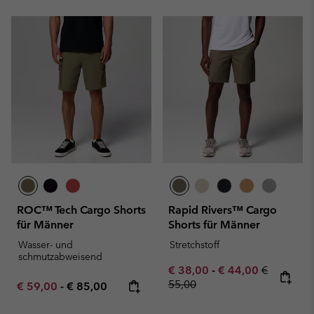
ROC™ Tech Cargo Shorts
Rapid Rivers™ Cargo
für Männer
Shorts für Männer
Wasser- und
Stretchstoff
schmutzabweisend
Minimum sale price:
Maximum sale pric
Regular pr
€ 38,00
-
€ 44,00
€
55,00
Minimum sale price:
Maximum price:
€ 59,00
-
€ 85,00