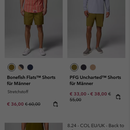
Bonefish Flats™ Shorts
PFG Uncharted™ Shorts
für Männer
für Männer
Stretchstoff
Minimum sale price:
Maximum sale pric
Regular pr
€ 33,00
-
€ 38,00
€
55,00
Sale price:
Regular price:
€ 36,00
€ 60,00
8.24 - COL EU/UK - Back to