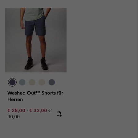
Washed Out™ Shorts für
Herren
Minimum sale price:
Maximum sale price:
Regular price:
€ 28,00
-
€ 32,00
€
40,00