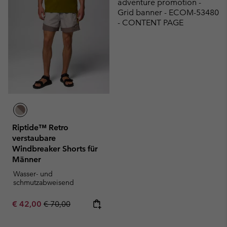
adventure promotion -
Grid banner - ECOM-53480
- CONTENT PAGE
Riptide™ Retro
verstaubare
Windbreaker Shorts für
Männer
Wasser- und
schmutzabweisend
Sale price:
Regular price:
€ 42,00
€ 70,00