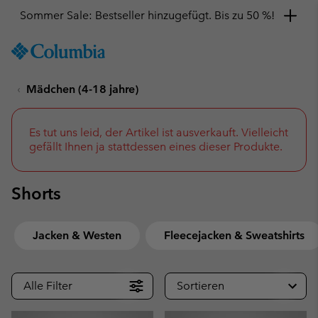
Sommer Sale: Bestseller hinzugefügt. Bis zu 50 %!
SKIP
Columbia
TO
Sportswear
CONTENT
Mädchen (4-18 jahre)
SKIP
TO
MAIN
NAV
Es tut uns leid, der Artikel ist ausverkauft. Vielleicht
gefällt Ihnen ja stattdessen eines dieser Produkte.
SKIP
TO
SEARCH
Shorts
Jacken & Westen
Fleecejacken & Sweatshirts
Alle Filter
Sortieren