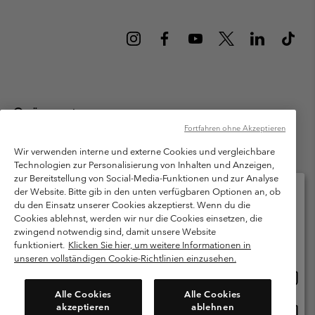
Österreich
Fortfahren ohne Akzeptieren
©
2026
Columbia Sportswear Austria GmbH. Moosfeldstraße 1, 5101
Bergheim, Salzburg Österreich. Alle Rechte vorbehalten.
Wir verwenden interne und externe Cookies und vergleichbare
Technologien zur Personalisierung von Inhalten und Anzeigen,
Nutzungsbedingungen
Allgemeine Verkaufsbedingungen
Garantie
zur Bereitstellung von Social-Media-Funktionen und zur Analyse
Datenschutzerklärung
der Website. Bitte gib in den unten verfügbaren Optionen an, ob
du den Einsatz unserer Cookies akzeptierst. Wenn du die
Bestimmungen und Bedingungen des Mitglieder Programms
Cookies ablehnst, werden wir nur die Cookies einsetzen, die
Bitte wählen Sie Ihr Lieferland und Ihre Sprache
zwingend notwendig sind, damit unsere Website
Nutzungsbedingungen Für Nutzergenerierte Inhalte
Impressum
Online-Einkauf verfügbar
funktioniert.
Klicken Sie hier, um weitere Informationen in
Cookies
unseren vollständigen Cookie-Richtlinien einzusehen.
Online
United States
Einkau
Kundenservice: Mo- Fr. 9:00 - 13:00 & 14:00- 18:00 Uhr
Alle Cookies
Alle Cookies
(+)43720880525
verfü
akzeptieren
ablehnen
Online
Österreich