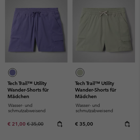
Tech Trail™ Utility
Tech Trail™ Utility
Wander-Shorts für
Wander-Shorts für
Mädchen
Mädchen
Wasser- und
Wasser- und
schmutzabweisend
schmutzabweisend
Sale price:
Regular price:
Regular price:
€ 21,00
€ 35,00
€ 35,00