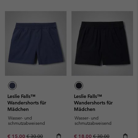
Leslie Falls™
Leslie Falls™
Wandershorts für
Wandershorts für
Mädchen
Mädchen
Wasser- und
Wasser- und
schmutzabweisend
schmutzabweisend
Sale price:
Regular price:
Sale price:
Regular price:
€ 15,00
€ 30,00
€ 18,00
€ 30,00