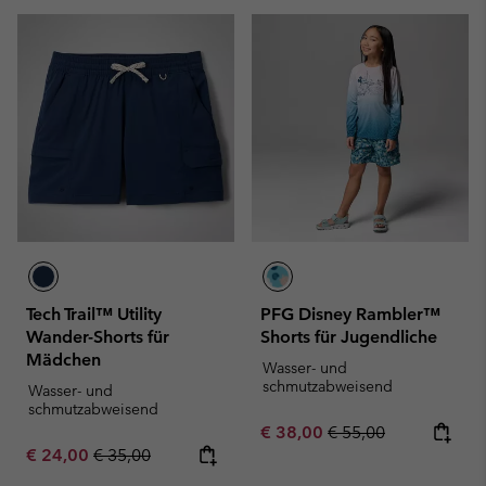
Tech Trail™ Utility
PFG Disney Rambler™
Wander-Shorts für
Shorts für Jugendliche
Mädchen
Wasser- und
schmutzabweisend
Wasser- und
schmutzabweisend
Sale price:
Regular price:
€ 38,00
€ 55,00
Sale price:
Regular price:
€ 24,00
€ 35,00