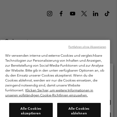
Österreich
Fortfahren ohne Akzeptieren
©
2026
Columbia Sportswear Austria GmbH. Moosfeldstraße 1, 5101
Bergheim, Salzburg Österreich. Alle Rechte vorbehalten.
Wir verwenden interne und externe Cookies und vergleichbare
Technologien zur Personalisierung von Inhalten und Anzeigen,
Nutzungsbedingungen
Allgemeine Verkaufsbedingungen
Garantie
zur Bereitstellung von Social-Media-Funktionen und zur Analyse
Datenschutzerklärung
der Website. Bitte gib in den unten verfügbaren Optionen an, ob
du den Einsatz unserer Cookies akzeptierst. Wenn du die
Bestimmungen und Bedingungen des Mitglieder Programms
Cookies ablehnst, werden wir nur die Cookies einsetzen, die
Bitte wählen Sie Ihr Lieferland und Ihre Sprache
zwingend notwendig sind, damit unsere Website
Nutzungsbedingungen Für Nutzergenerierte Inhalte
Impressum
Online-Einkauf verfügbar
funktioniert.
Klicken Sie hier, um weitere Informationen in
Cookies
unseren vollständigen Cookie-Richtlinien einzusehen.
Online
United States
Einkau
Kundenservice: Mo- Fr. 9:00 - 13:00 & 14:00- 18:00 Uhr
Alle Cookies
Alle Cookies
(+)43720880525
verfü
akzeptieren
ablehnen
Online
Österreich