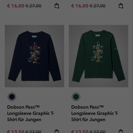
Sale price:
Regular price:
Sale price:
Regular price:
€ 16,00
€ 27,00
€ 16,00
€ 27,00
Dobson Pass™
Dobson Pass™
Longsleeve Graphic T-
Longsleeve Graphic T-
Shirt für Jungen
Shirt für Jungen
Sale price:
Regular price:
Sale price:
Regular price:
€ 13,50
€ 27,00
€ 13,50
€ 27,00