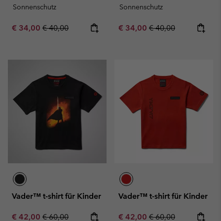
Sonnenschutz
Sonnenschutz
Sale price:
Regular price:
Sale price:
Regular price:
€ 34,00
€ 40,00
€ 34,00
€ 40,00
Vader™ t-shirt für Kinder
Vader™ t-shirt für Kinder
Sale price:
Regular price:
Sale price:
Regular price:
€ 42,00
€ 60,00
€ 42,00
€ 60,00