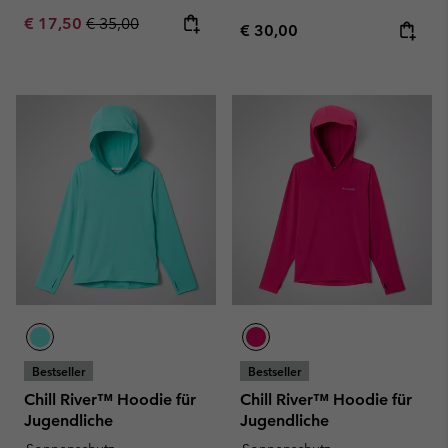
Sale price:
Regular price:
€ 17,50
€ 35,00
Regular price:
€ 30,00
Bestseller
Bestseller
Chill River™ Hoodie für
Chill River™ Hoodie für
Jugendliche
Jugendliche