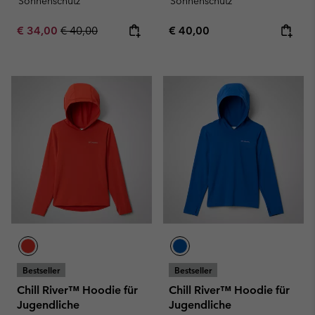
Sonnenschutz
Sonnenschutz
Sale price:
Regular price:
Regular price:
€ 34,00
€ 40,00
€ 40,00
Bestseller
Bestseller
Chill River™ Hoodie für
Chill River™ Hoodie für
Jugendliche
Jugendliche