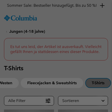
Hol dir einen 10 %-Gutschein
SKIP
Columbia
TO
Sportswear
CONTENT
Jungen (4-18 jahre)
SKIP
TO
MAIN
NAV
Es tut uns leid, der Artikel ist ausverkauft. Vielleicht
gefällt Ihnen ja stattdessen eines dieser Produkte.
SKIP
TO
SEARCH
T-Shirts
Westen
Fleecejacken & Sweatshirts
T-Shirts
Alle Filter
Sortieren