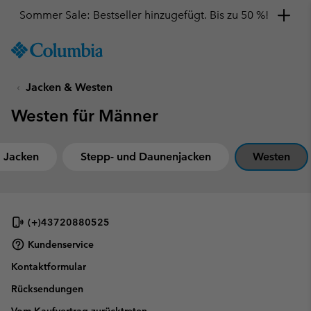
Sommer Sale: Bestseller hinzugefügt. Bis zu 50 %!
SKIP
Columbia
TO
Sportswear
CONTENT
Jacken & Westen
SKIP
TO
Westen für Männer
MAIN
NAV
SKIP
1 Jacken
Stepp- und Daunenjacken
Westen
TO
SEARCH
(+)43720880525
Kundenservice
Kontaktformular
Rücksendungen