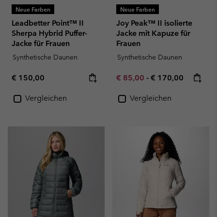
Neue Farben
Neue Farben
Leadbetter Point™ II
Joy Peak™ II isolierte
Sherpa Hybrid Puffer-
Jacke mit Kapuze für
Jacke für Frauen
Frauen
Synthetische Daunen
Synthetische Daunen
Regular price:
Minimum sale price:
Maximum price:
€ 150,00
€ 85,00
-
€ 170,00
Vergleichen
Vergleichen