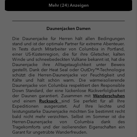
Mehr (24) Anzeigen
Daunenjacken Damen
Die Daunenjacke für Herren hält allen Bedingungen
stand und ist der optimale Partner für extreme Abenteuer.
In Tests durch Mitarbeiter von Columbia in Portland,
einer US-Küstenregion, die für ihre Gletscher, kalten
Winde und schneebedeckten Vulkane bekannt ist, hat die
Daunenjacke ihre Alltagstauglichkeit unter Beweis
gestellt. Dank der Heat Seal oder OutDry™-Technologie
schützt die Herren-Daunenjacke vor Feuchtigkeit und
Kälte und hält schön warm. Die wärmeisolierende
Daunenjacke von Columbia respektiert den Responsible
Down Standard, der eine lückenlose Rückverfolgbarkeit
der Daunen garantiert. Zusammen mit
Wanderschuhen
und einem
Rucksack
sind Sie perfekt für all Ihre
Expeditionen ausgerüstet. Auf Ihre leichte und
leistungsstarke Daunenjacke möchten Sie bestimmt recht
bald nicht mehr verzichten. Selbst im Sommer ist die
Herren-Daunenjacke von Columbia dank des
Tragekomforts und der isolierenden Eigenschaften ein
Garant für ungetrübte Wanderfreuden.