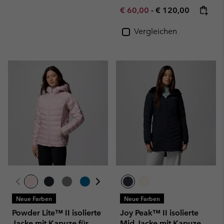
Minimum sale price:
Maximum price:
€ 60,00
-
€ 120,00
Vergleichen
Neue Farben
Neue Farben
Powder Lite™ II isolierte
Joy Peak™ II isolierte
Jacke mit Kapuze für
Mid Jacke mit Kapuze