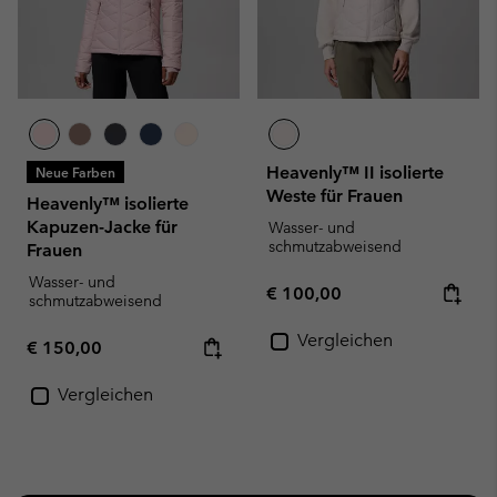
Heavenly™ II isolierte
Neue Farben
Weste für Frauen
Heavenly™ isolierte
Kapuzen-Jacke für
Wasser- und
schmutzabweisend
Frauen
Wasser- und
Regular price:
€ 100,00
schmutzabweisend
Vergleichen
Regular price:
€ 150,00
Vergleichen