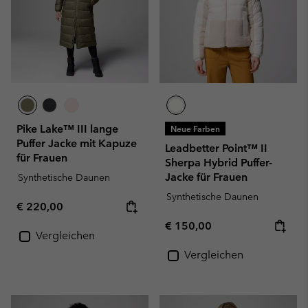
Pike Lake™ III lange
Neue Farben
Puffer Jacke mit Kapuze
Leadbetter Point™ II
für Frauen
Sherpa Hybrid Puffer-
Jacke für Frauen
Synthetische Daunen
Synthetische Daunen
Regular price:
€ 220,00
Regular price:
€ 150,00
Vergleichen
Vergleichen