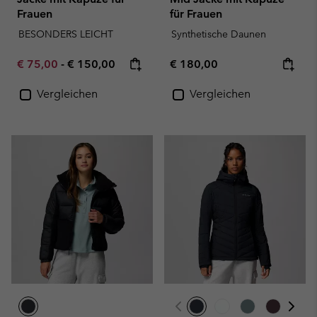
Frauen
für Frauen
BESONDERS LEICHT
Synthetische Daunen
Minimum sale price:
Maximum price:
Regular price:
€ 75,00
-
€ 150,00
€ 180,00
Vergleichen
Vergleichen