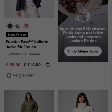
Spar dir das Rätselraten.
Finde deine perfekte
Neue Farben
Jacke mit unserem
Jacken‑Finder.
Powder Pass™ isolierte
Jacke für Frauen
Finde Meine Jacke
Synthetische Daunen
Minimum sale price:
Maximum price:
€ 55,00
-
€ 110,00
Vergleichen