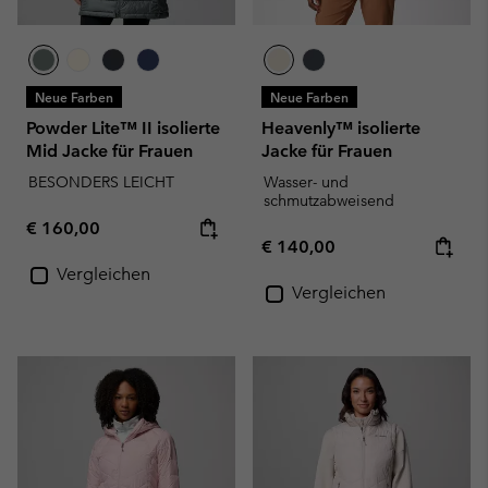
Neue Farben
Neue Farben
Powder Lite™ II isolierte
Heavenly™ isolierte
Mid Jacke für Frauen
Jacke für Frauen
BESONDERS LEICHT
Wasser- und
schmutzabweisend
Regular price:
€ 160,00
Regular price:
€ 140,00
Vergleichen
Vergleichen