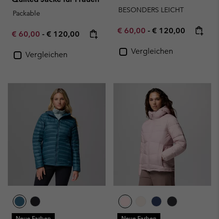
BESONDERS LEICHT
Packable
Minimum sale price:
Maximum price:
€ 60,00
-
€ 120,00
Minimum sale price:
Maximum price:
€ 60,00
-
€ 120,00
Vergleichen
Vergleichen
Neue Farben
Neue Farben