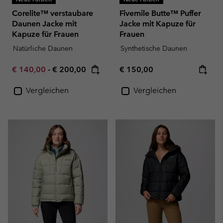
Corelite™ verstaubare
Fivemile Butte™ Puffer
Daunen Jacke mit
Jacke mit Kapuze für
Kapuze für Frauen
Frauen
Natürliche Daunen
Synthetische Daunen
Minimum sale price:
Maximum price:
Regular price:
€ 140,00
-
€ 200,00
€ 150,00
Vergleichen
Vergleichen