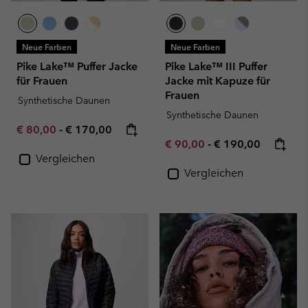
Neue Farben
Neue Farben
Pike Lake™ Puffer Jacke
Pike Lake™ III Puffer
für Frauen
Jacke mit Kapuze für
Frauen
Synthetische Daunen
Synthetische Daunen
Minimum sale price:
Maximum price:
€ 80,00
-
€ 170,00
Minimum sale price:
Maximum price:
€ 90,00
-
€ 190,00
Vergleichen
Vergleichen