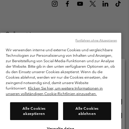
Österreich
Fortfahren ohne Akzeptieren
©
2026
Columbia Sportswear Austria GmbH. Moosfeldstraße 1, 5101
Bergheim, Salzburg Österreich. Alle Rechte vorbehalten.
Wir verwenden interne und externe Cookies und vergleichbare
Technologien zur Personalisierung von Inhalten und Anzeigen,
Nutzungsbedingungen
Allgemeine Verkaufsbedingungen
Garantie
zur Bereitstellung von Social-Media-Funktionen und zur Analyse
Datenschutzerklärung
der Website. Bitte gib in den unten verfügbaren Optionen an, ob
du den Einsatz unserer Cookies akzeptierst. Wenn du die
Bestimmungen und Bedingungen des Mitglieder Programms
Cookies ablehnst, werden wir nur die Cookies einsetzen, die
Bitte wählen Sie Ihr Lieferland und Ihre Sprache
zwingend notwendig sind, damit unsere Website
Nutzungsbedingungen Für Nutzergenerierte Inhalte
Impressum
Online-Einkauf verfügbar
funktioniert.
Klicken Sie hier, um weitere Informationen in
Cookies
unseren vollständigen Cookie-Richtlinien einzusehen.
Online
United States
Einkau
Kundenservice: Mo- Fr. 9:00 - 13:00 & 14:00- 18:00 Uhr
Alle Cookies
Alle Cookies
(+)43720880525
verfü
akzeptieren
ablehnen
Online
Österreich
Einkau
verfü
Verwalte deine