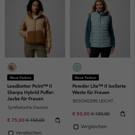
Neue Farben
Neue Farben
Leadbetter Point™ II
Powder Lite™ II isolierte
Sherpa Hybrid Puffer-
Weste für Frauen
Jacke für Frauen
BESONDERS LEICHT
Synthetische Daunen
Sale price:
Regular price:
€ 50,00
€ 100,00
Sale price:
Regular price:
€ 75,00
€ 150,00
Vergleichen
Vergleichen