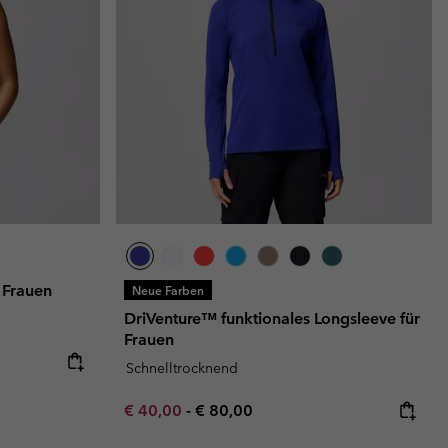
 Frauen
Neue Farben
DriVenture™ funktionales Longsleeve für
Frauen
e:
ice:
Schnelltrocknend
Minimum sale price:
Maximum price:
€ 40,00
-
€ 80,00