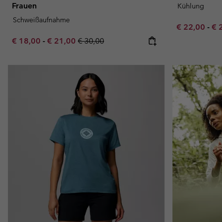
Frauen
Kühlung
Schweißaufnahme
Minimum sal
Ma
€ 22,00
-
€ 
Minimum sale price:
Maximum sale price:
Regular price:
€ 18,00
-
€ 21,00
€ 30,00