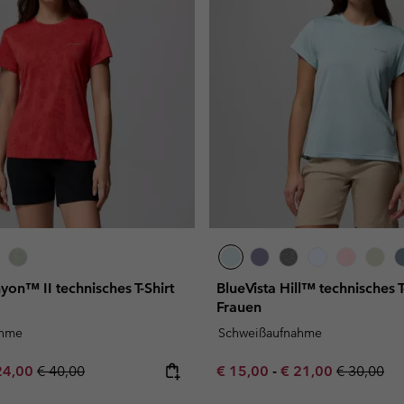
yon™ II technisches T-Shirt
BlueVista Hill™ technisches T-
Frauen
ahme
Schweißaufnahme
e price:
ximum sale price:
Regular price:
Minimum sale price:
Maximum sale pric
Regular pr
24,00
€ 40,00
€ 15,00
-
€ 21,00
€ 30,00