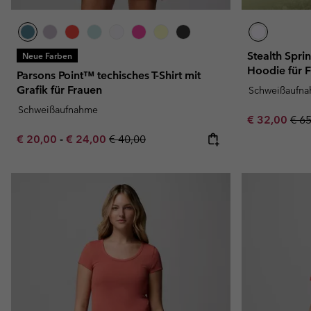
Stealth Spr
Neue Farben
Hoodie für 
Parsons Point™ techisches T-Shirt mit
Grafik für Frauen
Schweißaufn
Schweißaufnahme
Sale price:
Regu
€ 32,00
€ 6
Minimum sale price:
Maximum sale price:
Regular price:
€ 20,00
-
€ 24,00
€ 40,00