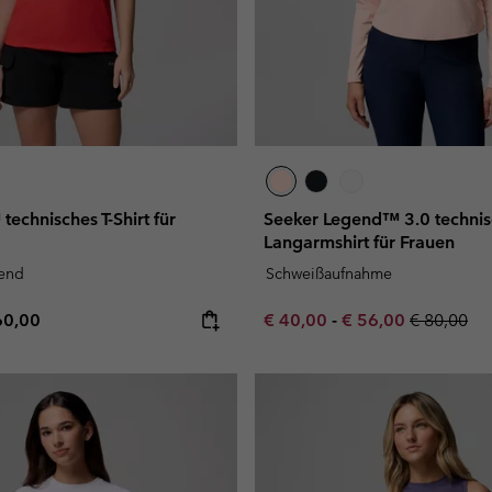
technisches T-Shirt für
Seeker Legend™ 3.0 technis
Langarmshirt für Frauen
nend
Schweißaufnahme
e price:
ximum price:
Minimum sale price:
Maximum sale pric
Regular pr
60,00
€ 40,00
-
€ 56,00
€ 80,00