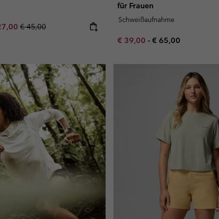
für Frauen
Schweißaufnahme
e price:
ximum sale price:
Regular price:
27,00
€ 45,00
Minimum sale price:
Maximum price:
€ 39,00
-
€ 65,00