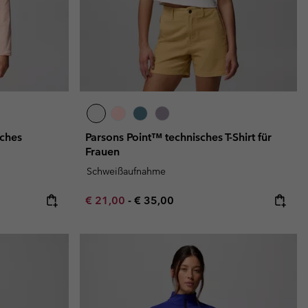
ches
Parsons Point™ technisches T-Shirt für
Frauen
Schweißaufnahme
e:
ice:
Minimum sale price:
Maximum price:
€ 21,00
-
€ 35,00