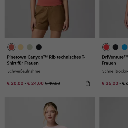
Pinetown Canyon™ Rib technisches T-
DriVenture™ 
Shirt für Frauen
Frauen
Schweißaufnahme
Schnelltrock
Minimum sale price:
Maximum sale price:
Regular price:
Minimum sal
Ma
€ 20,00
-
€ 24,00
€ 40,00
€ 36,00
-
€ 