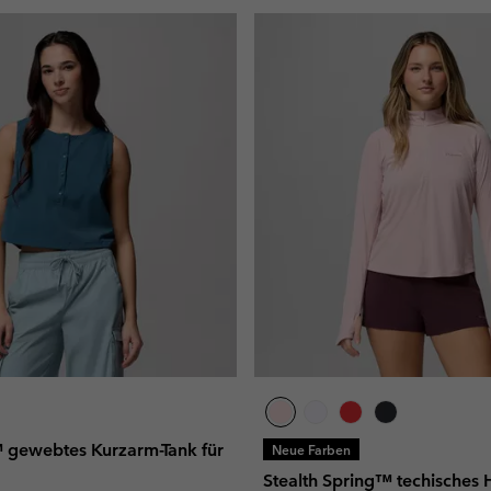
™ gewebtes Kurzarm-Tank für
Neue Farben
Stealth Spring™ techisches H