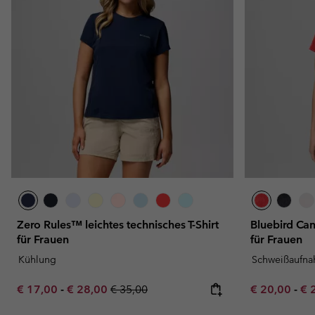
Zero Rules™ leichtes technisches T-Shirt
Bluebird Can
für Frauen
für Frauen
Kühlung
Schweißaufn
Minimum sale price:
Maximum sale price:
Regular price:
Minimum sal
Ma
€ 17,00
-
€ 28,00
€ 35,00
€ 20,00
-
€ 