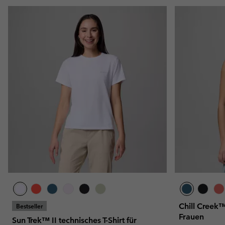
Chill Creek
Bestseller
Frauen
Sun Trek™ II technisches T-Shirt für