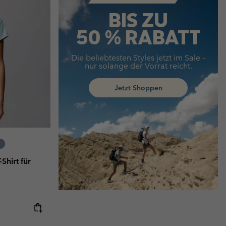
BIS ZU
50 % RABATT
Die beliebtesten Styles jetzt im Sale –
nur solange der Vorrat reicht.
Jetzt Shoppen
Shirt für
e:
ice: