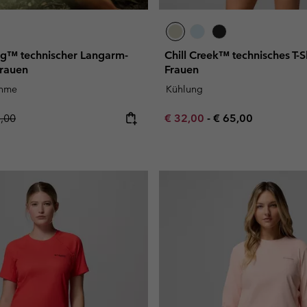
ing™ technischer Langarm-
Chill Creek™ technisches T-Sh
Frauen
Frauen
ahme
Kühlung
lar price:
Minimum sale price:
Maximum price:
5,00
€ 32,00
-
€ 65,00