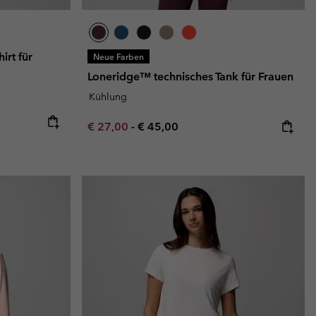
irt für
Neue Farben
Loneridge™ technisches Tank für Frauen
Kühlung
Minimum sale price:
Maximum price:
€ 27,00
-
€ 45,00