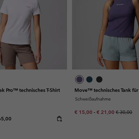
k Pro™ technisches T-Shirt
Move™ technisches Tank für
Schweißaufnahme
Minimum sale price:
Maximum sale pric
Regular pr
€ 15,00
-
€ 21,00
€ 30,00
e price:
ximum price:
65,00