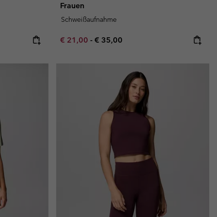
Frauen
Schweißaufnahme
Minimum sale price:
Maximum price:
€ 21,00
-
€ 35,00