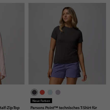
Neue Farben
alf-Zip-Top
Parsons Point™ technisches T-Shirt für