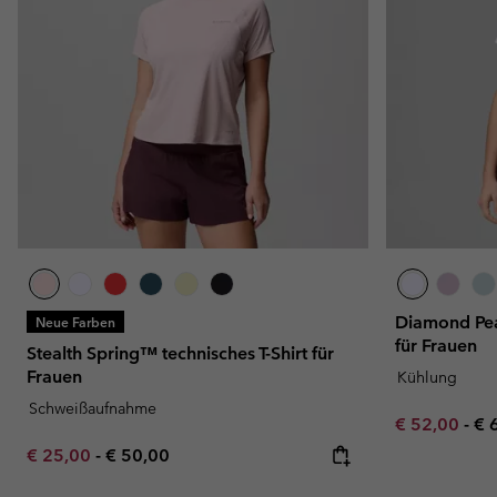
Diamond Pea
Neue Farben
für Frauen
Stealth Spring™ technisches T-Shirt für
Frauen
Kühlung
Schweißaufnahme
Minimum sal
Ma
€ 52,00
-
€ 
Minimum sale price:
Maximum price:
€ 25,00
-
€ 50,00