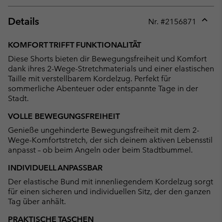
Details
Nr. #
2156871
Expan
or
KOMFORT TRIFFT FUNKTIONALITÄT
collap
Diese Shorts bieten dir Bewegungsfreiheit und Komfort
sectio
dank ihres 2-Wege-Stretchmaterials und einer elastischen
Taille mit verstellbarem Kordelzug. Perfekt für
sommerliche Abenteuer oder entspannte Tage in der
Stadt.
VOLLE BEWEGUNGSFREIHEIT
Genieße ungehinderte Bewegungsfreiheit mit dem 2-
Wege-Komfortstretch, der sich deinem aktiven Lebensstil
anpasst – ob beim Angeln oder beim Stadtbummel.
INDIVIDUELL ANPASSBAR
Der elastische Bund mit innenliegendem Kordelzug sorgt
für einen sicheren und individuellen Sitz, der den ganzen
Tag über anhält.
PRAKTISCHE TASCHEN