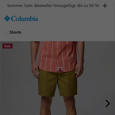
Sommer Sale: Bestseller hinzugefügt. Bis zu 50 %!
SKIP
Columbia
TO
Sportswear
CONTENT
Shorts
SKIP
TO
MAIN
Sale
NAV
SKIP
TO
SEARCH