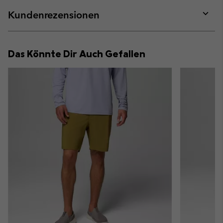
or
collap
Kundenrezensionen
sectio
Expan
or
collap
Das Könnte Dir Auch Gefallen
sectio