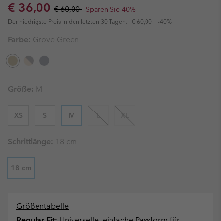
Sale price:
Regular price:
€ 36,00
€ 60,00
Sparen Sie 40%
Der niedrigste Preis in den letzten 30 Tagen:
€ 60,00
-40%
Farbe:
Grove Green
Größe:
M
XS
S
M
L
XL
Schrittlänge:
18 cm
18 cm
Größentabelle
Regular Fit:
Universelle, einfache Passform für