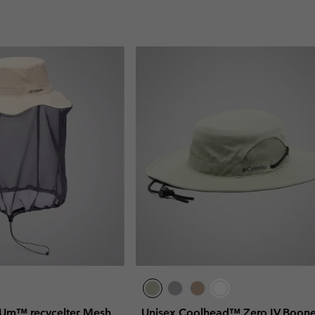
 Um™ recycelter Mesh
Unisex Coolhead™ Zero IV Boon