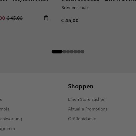
Sonnenschutz
rice:
um sale price:
Regular price:
,00
€ 45,00
Regular price:
€ 45,00
Shoppen
te
Einen Store suchen
umbia
Aktuelle Promotions
antwortung
Größentabelle
rogramm