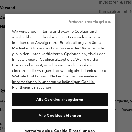
Investoren & Pres
Versand
Barrierefreiheit:
Zahlung
Fortfahren ohne Akzeptieren
Häufig gestellte Fragen
Wir verwenden interne und externe Cookies und
vergleichbare Technologien zur Personalisierung von
Inhalten und Anzeigen, zur Bereitstellung von Social-
Media-Funktionen und zur Analyse der Website. Bitte
gib in den unten verfügbaren Optionen an, ob du den
Einsatz unserer Cookies akzeptierst. Wenn du die
Cookies ablehnst, werden wir nur die Cookies
einsetzen, die zwingend notwendig sind, damit unsere
Website funktioniert.
Klicken Sie hier, um weitere
Informationen in unseren vollständigen Cookie-
Richtlinien einzusehen.
Österreich
Alle Cookies akzeptieren
©
2026
Columbia Sportswear Austria GmbH. Moosfeldstraße 1, 5101 Bergheim, Sal
Nutzungsbedingungen
Allgemeine Verkaufsbedingungen
Garantie
Datens
Alle Cookies ablehnen
Kundenservice: Mo- Fr. 9:00 - 13:00 & 14:00- 18:00 Uhr
(+)43720880525
Verwalte deine Cookie-Einstellungen