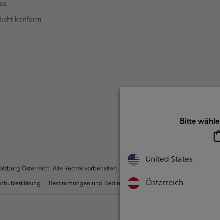
se
 Nicht konform
Bitte wähle
United States
zburg Österreich. Alle Rechte vorbehalten.
Österreich
chutzerklärung
Bestimmungen und Bedingungen des Mitglieder Programms