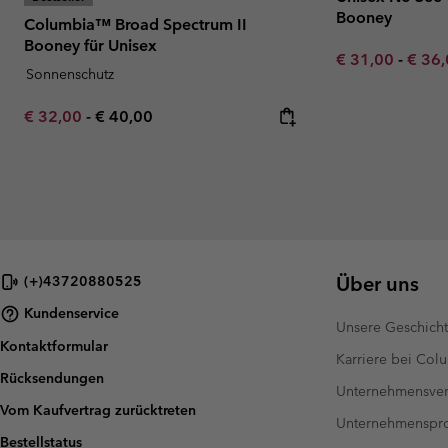
Booney
Columbia™ Broad Spectrum II
Booney für Unisex
Minimum sale p
Maxim
€ 31,00
-
€ 36
Sonnenschutz
Minimum sale price:
Maximum price:
€ 32,00
-
€ 40,00
Über uns
(+)43720880525
Kundenservice
Unsere Geschich
Kontaktformular
Karriere bei Col
Rücksendungen
Unternehmensver
Vom Kaufvertrag zurücktreten
Unternehmensp
Bestellstatus