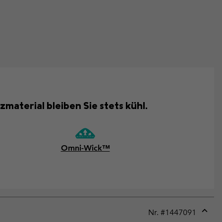
aterial bleiben Sie stets kühl.
Omni-Wick™
Nr. #
1447091
Expan