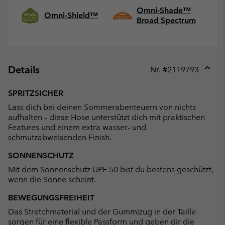
Omni-Shade™
Omni-Shield™
Broad Spectrum
Details
Nr. #
2119793
Expan
or
SPRITZSICHER
collap
Lass dich bei deinen Sommerabenteuern von nichts
sectio
aufhalten – diese Hose unterstützt dich mit praktischen
Features und einem extra wasser- und
schmutzabweisenden Finish.
SONNENSCHUTZ
Mit dem Sonnenschutz UPF 50 bist du bestens geschützt,
wenn die Sonne scheint.
BEWEGUNGSFREIHEIT
Das Stretchmaterial und der Gummizug in der Taille
sorgen für eine flexible Passform und geben dir die