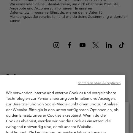
Wir verwenden deine E-Mail-Adresse, um dich über neue Produkte,
Angebote und Aktionen zu informieren. In unseren
Datenschutzhinweisen
erfährst du, wie wir deine Daten für
Marketingzwecke verarbeiten und wie du deine Zustimmung widerrufen
kannst.
Österreich
Fortfahren ohne Akzeptieren
©
2026
Columbia Sportswear Austria GmbH. Moosfeldstraße 1, 5101
Bergheim, Salzburg Österreich. Alle Rechte vorbehalten.
Wir verwenden interne und externe Cookies und vergleichbare
Technologien zur Personalisierung von Inhalten und Anzeigen,
Nutzungsbedingungen
Allgemeine Verkaufsbedingungen
Garantie
zur Bereitstellung von Social-Media-Funktionen und zur Analyse
Datenschutzerklärung
der Website. Bitte gib in den unten verfügbaren Optionen an, ob
du den Einsatz unserer Cookies akzeptierst. Wenn du die
Bestimmungen und Bedingungen des Mitglieder Programms
Cookies ablehnst, werden wir nur die Cookies einsetzen, die
Bitte wählen Sie Ihr Lieferland und Ihre Sprache
zwingend notwendig sind, damit unsere Website
Nutzungsbedingungen Für Nutzergenerierte Inhalte
Impressum
Online-Einkauf verfügbar
funktioniert.
Klicken Sie hier, um weitere Informationen in