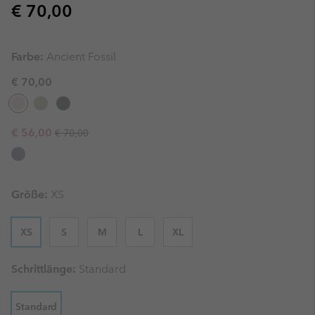
Regular price:
€ 70,00
Farbe:
Ancient Fossil
€ 70,00
Regular price:
Sale price:
€ 56,00
€ 70,00
Größe:
XS
XS
S
M
L
XL
Schrittlänge:
Standard
Standard