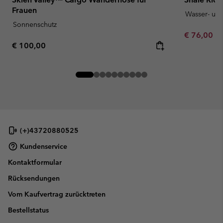
Frauen
Wasser- un
Sonnenschutz
Minimum sa
€ 76,00
-
Regular price:
€ 100,00
(+)43720880525
Kundenservice
Kontaktformular
Rücksendungen
Vom Kaufvertrag zurücktreten
Bestellstatus