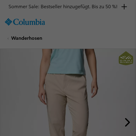
Sommer Sale: Bestseller hinzugefügt. Bis zu 50 %!
SKIP
Columbia
TO
Sportswear
CONTENT
Wanderhosen
SKIP
TO
MAIN
NAV
SKIP
TO
SEARCH