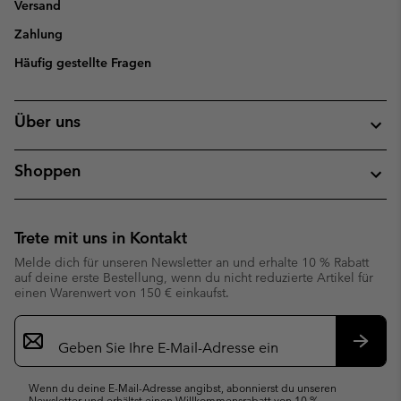
Versand
Zahlung
Häufig gestellte Fragen
Über uns
Shoppen
Trete mit uns in Kontakt
Melde dich für unseren Newsletter an und erhalte 10 % Rabatt
auf deine erste Bestellung, wenn du nicht reduzierte Artikel für
einen Warenwert von 150 € einkaufst.
Newsletter-
Anmeldung
Abonn
Wenn du deine E-Mail-Adresse angibst, abonnierst du unseren
Newsletter und erhältst einen Willkommensrabatt von 10 %.