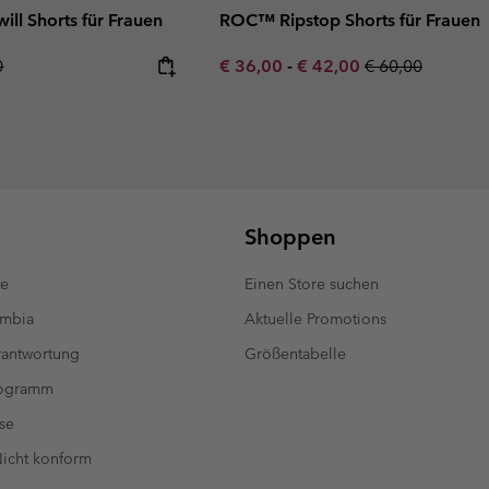
ill Shorts für Frauen
ROC™ Ripstop Shorts für Frauen
r price:
Minimum sale price:
Maximum sale price:
Regular price:
0
€ 36,00
-
€ 42,00
€ 60,00
Shoppen
te
Einen Store suchen
umbia
Aktuelle Promotions
antwortung
Größentabelle
rogramm
se
 Nicht konform