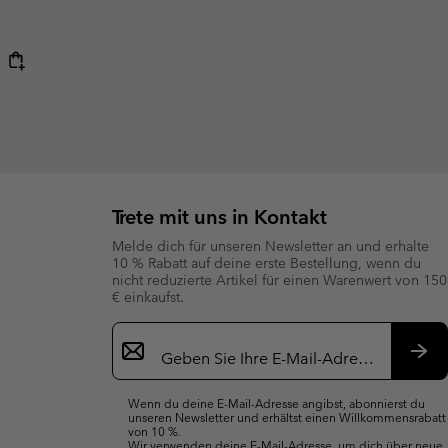
Trete mit uns in Kontakt
Melde dich für unseren Newsletter an und erhalte
10 % Rabatt auf deine erste Bestellung, wenn du
nicht reduzierte Artikel für einen Warenwert von 150
€ einkaufst.
Newsletter-
Anmeldung
Abo
Wenn du deine E-Mail-Adresse angibst, abonnierst du
unseren Newsletter und erhältst einen Willkommensrabatt
von 10 %.
Wir verwenden deine E-Mail-Adresse, um dich über neue