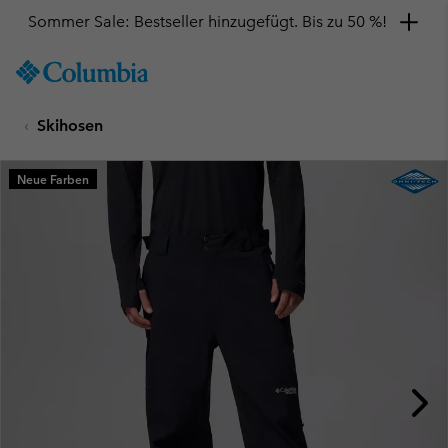
Sommer Sale: Bestseller hinzugefügt. Bis zu 50 %!
SKIP
Columbia
TO
Sportswear
CONTENT
Skihosen
SKIP
TO
MAIN
Neue Farben
NAV
SKIP
TO
SEARCH