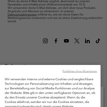
Wenn du deine E-Mail-Adresse angibst, abonnierst du unseren
Newsletter und erhältst einen Willkommensrabatt von 10 %.
Wir verwenden deine E-Mail-Adresse, um dich über neue Produkte,
Angebote und Aktionen zu informieren. In unseren
Datenschutzhinweisen
erfährst du, wie wir deine Daten für
Marketingzwecke verarbeiten und wie du deine Zustimmung widerrufen
kannst.
Österreich
Fortfahren ohne Akzeptieren
©
2026
Columbia Sportswear Austria GmbH. Moosfeldstraße 1, 5101
Bergheim, Salzburg Österreich. Alle Rechte vorbehalten.
Wir verwenden interne und externe Cookies und vergleichbare
Technologien zur Personalisierung von Inhalten und Anzeigen,
Nutzungsbedingungen
Allgemeine Verkaufsbedingungen
Garantie
zur Bereitstellung von Social-Media-Funktionen und zur Analyse
Datenschutzerklärung
der Website. Bitte gib in den unten verfügbaren Optionen an, ob
du den Einsatz unserer Cookies akzeptierst. Wenn du die
Bestimmungen und Bedingungen des Mitglieder Programms
Cookies ablehnst, werden wir nur die Cookies einsetzen, die
Bitte wählen Sie Ihr Lieferland und Ihre Sprache
zwingend notwendig sind, damit unsere Website
Nutzungsbedingungen Für Nutzergenerierte Inhalte
Impressum