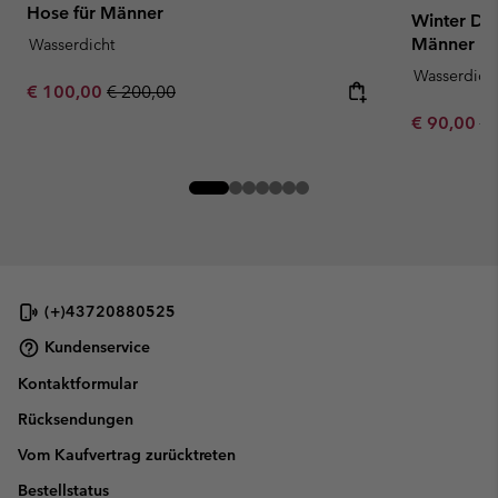
Hose für Männer
Winter Dis
Männer
Wasserdicht
Wasserdich
Sale price:
Regular price:
€ 100,00
€ 200,00
Sale price:
Re
€ 90,00
€ 
(+)43720880525
Kundenservice
Kontaktformular
Rücksendungen
Vom Kaufvertrag zurücktreten
Bestellstatus