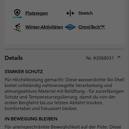
Platzregen
Stretch
Winter-Aktivitäten
Omni-Tech™
Details
Nr. #
2088031
Expan
or
STARKER SCHUTZ
collap
Für Höchstleistung gemacht: Diese wasserdichte Ski-Shell
sectio
bietet vollständig nahtversiegelte Verarbeitung und
atmungsaktives Material mit Belüftung – für zuverlässigen
Schutz und Temperaturregulierung, damit du von der
ersten Bergfahrt bis zur letzten Abfahrt trocken,
komfortabel und fokussiert bleibst.
IN BEWEGUNG BLEIBEN
Für uneingeschränkte Beweglichkeit auf der Piste: Diese