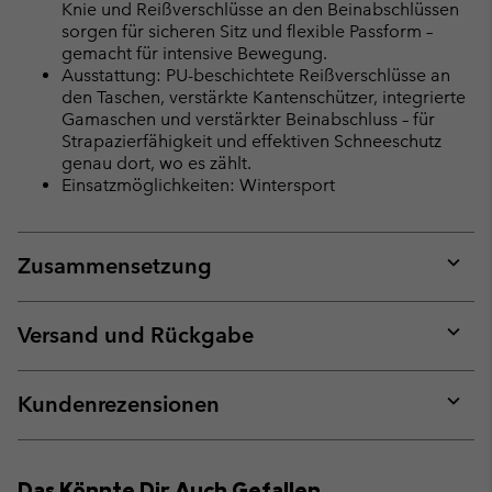
Knie und Reißverschlüsse an den Beinabschlüssen
sorgen für sicheren Sitz und flexible Passform –
gemacht für intensive Bewegung.
Ausstattung: PU-beschichtete Reißverschlüsse an
den Taschen, verstärkte Kantenschützer, integrierte
Gamaschen und verstärkter Beinabschluss – für
Strapazierfähigkeit und effektiven Schneeschutz
genau dort, wo es zählt.
Einsatzmöglichkeiten: Wintersport
Zusammensetzung
Expan
or
collap
Versand und Rückgabe
sectio
Expan
or
collap
Kundenrezensionen
sectio
Expan
or
collap
Das Könnte Dir Auch Gefallen
sectio