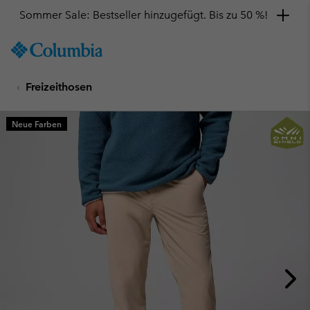
Hol dir einen 10 %-Gutschein
SKIP
Columbia
TO
Sportswear
CONTENT
Freizeithosen
SKIP
TO
MAIN
Neue Farben
NAV
SKIP
TO
SEARCH