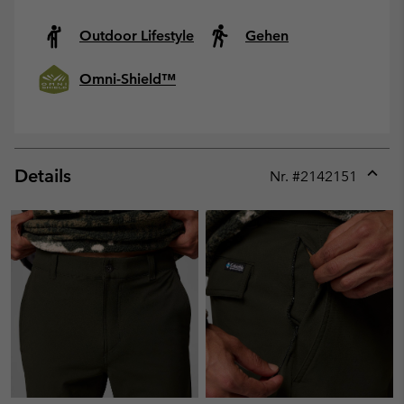
Outdoor Lifestyle
Gehen
Omni-Shield™
Details
Nr. #
2142151
Expan
or
collap
sectio