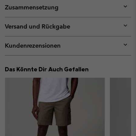
Zusammensetzung
Expan
or
collap
Versand und Rückgabe
sectio
Expan
or
collap
Kundenrezensionen
sectio
Expan
or
collap
Das Könnte Dir Auch Gefallen
sectio