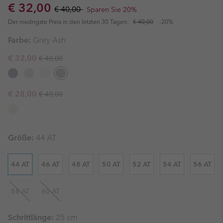
Sale price:
Regular price:
€ 32,00
€ 40,00
Sparen Sie 20%
Der niedrigste Preis in den letzten 30 Tagen:
€ 40,00
-20%
Farbe:
Grey Ash
Regular price:
Sale price:
€ 32,00
€ 40,00
Regular price:
Sale price:
€ 28,00
€ 40,00
Größe:
44 AT
44 AT
46 AT
48 AT
50 AT
52 AT
54 AT
56 AT
58 AT
60 AT
Schrittlänge:
25 cm