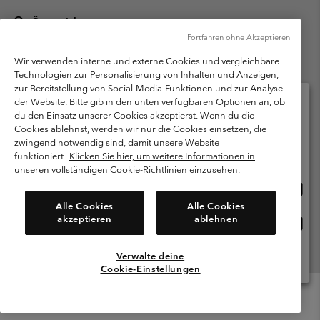
Österreich
Fortfahren ohne Akzeptieren
©
2026
Columbia Sportswear Austria GmbH. Moosfeldstraße 1, 5101
Bergheim, Salzburg Österreich. Alle Rechte vorbehalten.
Wir verwenden interne und externe Cookies und vergleichbare
Technologien zur Personalisierung von Inhalten und Anzeigen,
Nutzungsbedingungen
Allgemeine Verkaufsbedingungen
Garantie
zur Bereitstellung von Social-Media-Funktionen und zur Analyse
Datenschutzerklärung
der Website. Bitte gib in den unten verfügbaren Optionen an, ob
du den Einsatz unserer Cookies akzeptierst. Wenn du die
Bestimmungen und Bedingungen des Mitglieder Programms
Cookies ablehnst, werden wir nur die Cookies einsetzen, die
Bitte wählen Sie Ihr Lieferland und Ihre Sprache
zwingend notwendig sind, damit unsere Website
Nutzungsbedingungen Für Nutzergenerierte Inhalte
Impressum
Online-Einkauf verfügbar
funktioniert.
Klicken Sie hier, um weitere Informationen in
Cookies
unseren vollständigen Cookie-Richtlinien einzusehen.
Online
United States
Einkau
Kundenservice: Mo- Fr. 9:00 - 13:00 & 14:00- 18:00 Uhr
Alle Cookies
Alle Cookies
(+)43720880525
verfü
akzeptieren
ablehnen
Online
Österreich
Einkau
verfü
Verwalte deine
Alle Länder Anzeigen
Cookie-Einstellungen
Menu
Suche
Anmelden
Mini
Cart