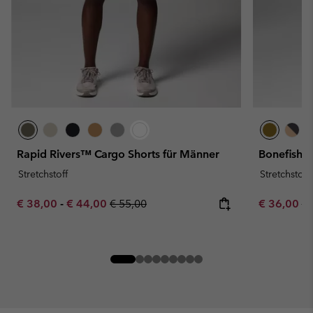
Rapid Rivers™ Cargo Shorts für Männer
Bonefish F
Stretchstoff
Stretchstoff
Minimum sale price:
Maximum sale price:
Regular price:
Sale price:
Re
€ 38,00
-
€ 44,00
€ 55,00
€ 36,00
€ 