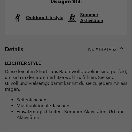
lässigen Stil.
Sommer
Outdoor Lifestyle
Aktivitäten
Details
Nr. #
1491953
Expan
or
LEICHTER STYLE
collap
Diese leichten Shorts aus Baumwollpopeline sind perfekt,
sectio
um sich in der Sommerhitze wohl zu fühlen. Sie sind
stilvoll und vielseitig: damit kannst du sie zu jedem Anlass
tragen.
Seitentaschen
Multifunktionale Taschen
Einsatzmöglichkeiten: Sommer Aktivitäten, Urbane
Aktivitäten