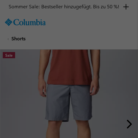
Sommer Sale: Bestseller hinzugefügt. Bis zu 50 %!
SKIP
Columbia
TO
Sportswear
CONTENT
Shorts
SKIP
TO
MAIN
Sale
NAV
SKIP
TO
SEARCH