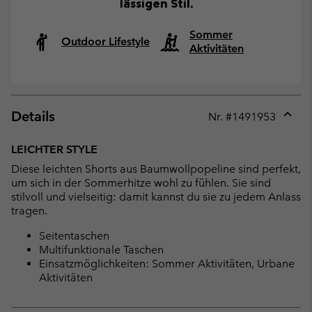
lässigen Stil.
Sommer
Outdoor Lifestyle
Aktivitäten
Details
Nr. #
1491953
Expan
or
LEICHTER STYLE
collap
Diese leichten Shorts aus Baumwollpopeline sind perfekt,
sectio
um sich in der Sommerhitze wohl zu fühlen. Sie sind
stilvoll und vielseitig: damit kannst du sie zu jedem Anlass
tragen.
Seitentaschen
Multifunktionale Taschen
Einsatzmöglichkeiten: Sommer Aktivitäten, Urbane
Aktivitäten