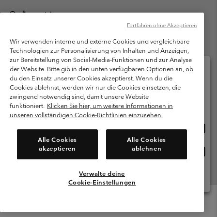
Österreich
Fortfahren ohne Akzeptieren
©
2026
Columbia Sportswear Austria GmbH. Moosfeldstraße 1, 5101
Bergheim, Salzburg Österreich. Alle Rechte vorbehalten.
Wir verwenden interne und externe Cookies und vergleichbare
Technologien zur Personalisierung von Inhalten und Anzeigen,
Nutzungsbedingungen
Allgemeine Verkaufsbedingungen
Garantie
zur Bereitstellung von Social-Media-Funktionen und zur Analyse
Datenschutzerklärung
der Website. Bitte gib in den unten verfügbaren Optionen an, ob
du den Einsatz unserer Cookies akzeptierst. Wenn du die
Bestimmungen und Bedingungen des Mitglieder Programms
Cookies ablehnst, werden wir nur die Cookies einsetzen, die
Bitte wählen Sie Ihr Lieferland und Ihre Sprache
zwingend notwendig sind, damit unsere Website
Nutzungsbedingungen Für Nutzergenerierte Inhalte
Impressum
Online-Einkauf verfügbar
funktioniert.
Klicken Sie hier, um weitere Informationen in
Cookies
unseren vollständigen Cookie-Richtlinien einzusehen.
Online
United States
Einkau
Kundenservice: Mo- Fr. 9:00 - 13:00 & 14:00- 18:00 Uhr
Alle Cookies
Alle Cookies
(+)43720880525
verfü
akzeptieren
ablehnen
Online
Österreich
Einkau
verfü
Verwalte deine
Alle Länder Anzeigen
Cookie-Einstellungen
Menu
Suche
Anmelden
Mini
Cart