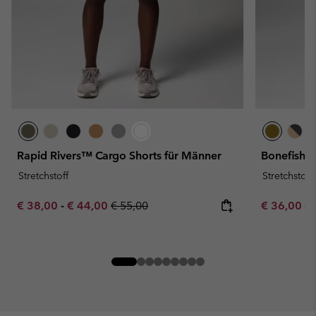
Rapid Rivers™ Cargo Shorts für Männer
Bonefish F
Stretchstoff
Stretchstoff
Minimum sale price:
Maximum sale price:
Regular price:
Sale price:
Re
€ 38,00
-
€ 44,00
€ 55,00
€ 36,00
€ 