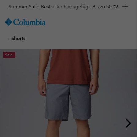
Sommer Sale: Bestseller hinzugefügt. Bis zu 50 %!
SKIP
Columbia
TO
Sportswear
CONTENT
Shorts
SKIP
TO
MAIN
Sale
NAV
SKIP
TO
SEARCH