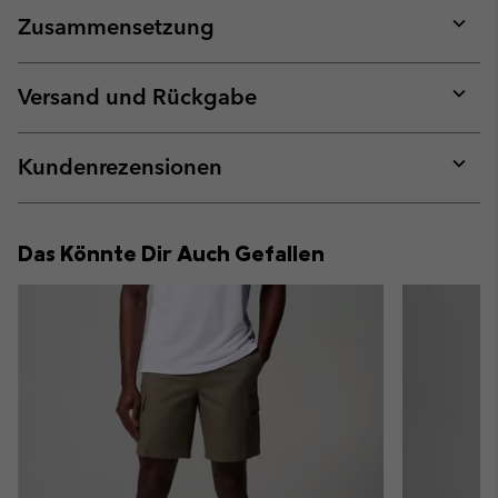
Zusammensetzung
Expan
or
collap
Versand und Rückgabe
sectio
Expan
or
collap
Kundenrezensionen
sectio
Expan
or
collap
Das Könnte Dir Auch Gefallen
sectio