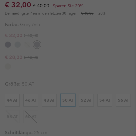
Sale price:
Regular price:
€ 32,00
€ 40,00
Sparen Sie 20%
Der niedrigste Preis in den letzten 30 Tagen:
€ 40,00
-20%
Farbe:
Grey Ash
Regular price:
Sale price:
€ 32,00
€ 40,00
Regular price:
Sale price:
€ 28,00
€ 40,00
Größe:
50 AT
44 AT
46 AT
48 AT
50 AT
52 AT
54 AT
56 AT
58 AT
60 AT
Schrittlänge:
25 cm