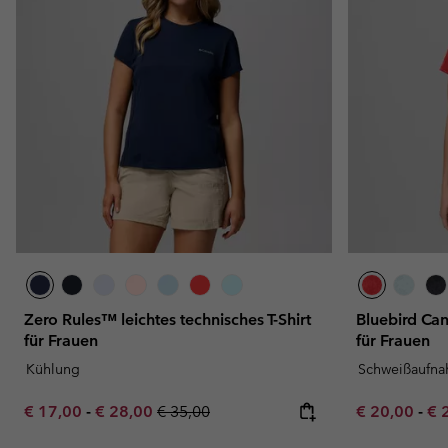
Zero Rules™ leichtes technisches T-Shirt
Bluebird Can
für Frauen
für Frauen
Kühlung
Schweißaufn
Minimum sale price:
Maximum sale price:
Regular price:
Minimum sal
Ma
€ 17,00
-
€ 28,00
€ 35,00
€ 20,00
-
€ 