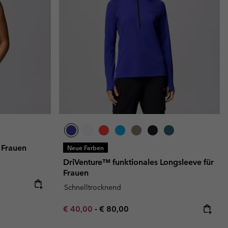
 Frauen
Neue Farben
DriVenture™ funktionales Longsleeve für
Frauen
e:
ice:
Schnelltrocknend
Minimum sale price:
Maximum price:
€ 40,00
-
€ 80,00