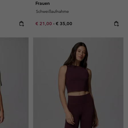
Frauen
Schweißaufnahme
Minimum sale price:
Maximum price:
€ 21,00
-
€ 35,00