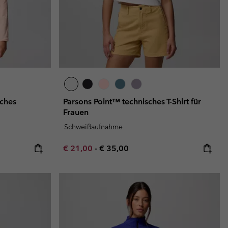
ches
Parsons Point™ technisches T-Shirt für
Frauen
Schweißaufnahme
e:
ice:
Minimum sale price:
Maximum price:
€ 21,00
-
€ 35,00