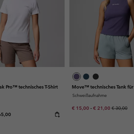
k Pro™ technisches T-Shirt
Move™ technisches Tank für
Schweißaufnahme
Minimum sale price:
Maximum sale pric
Regular pr
€ 15,00
-
€ 21,00
€ 30,00
e price:
ximum price:
65,00