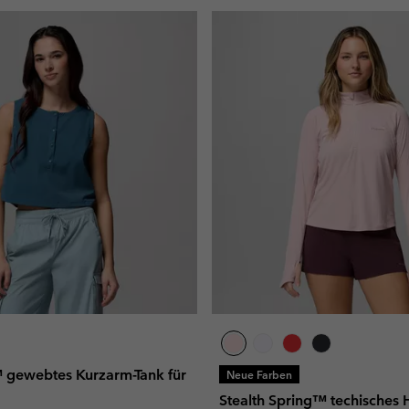
™ gewebtes Kurzarm-Tank für
Neue Farben
Stealth Spring™ techisches H