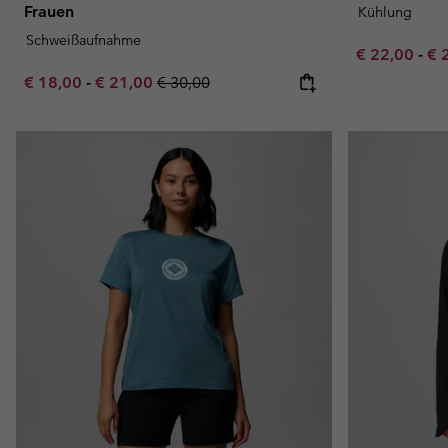
Frauen
Kühlung
Schweißaufnahme
Minimum sal
Ma
€ 22,00
-
€ 
Minimum sale price:
Maximum sale price:
Regular price:
€ 18,00
-
€ 21,00
€ 30,00