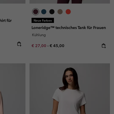
irt für
Neue Farben
Loneridge™ technisches Tank für Frauen
Kühlung
Minimum sale price:
Maximum price:
€ 27,00
-
€ 45,00