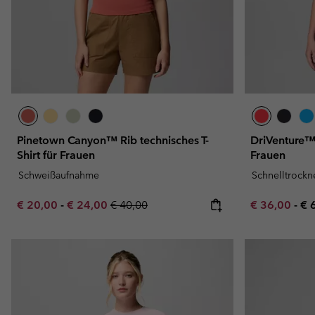
Pinetown Canyon™ Rib technisches T-
DriVenture™ 
Shirt für Frauen
Frauen
Schweißaufnahme
Schnelltrock
Minimum sale price:
Maximum sale price:
Regular price:
Minimum sal
Ma
€ 20,00
-
€ 24,00
€ 40,00
€ 36,00
-
€ 