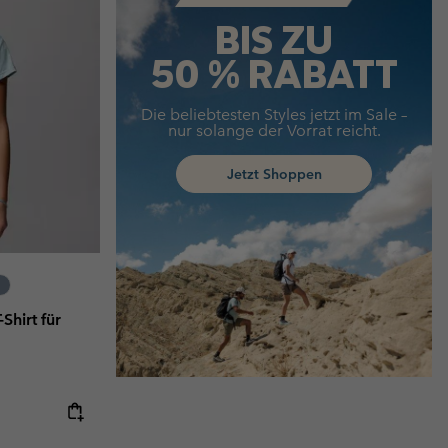
BIS ZU
50 % RABATT
Die beliebtesten Styles jetzt im Sale –
nur solange der Vorrat reicht.
Jetzt Shoppen
Shirt für
e:
ice: