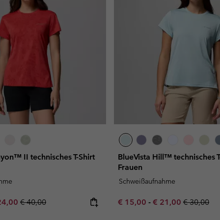
yon™ II technisches T-Shirt
BlueVista Hill™ technisches T-
Frauen
ahme
Schweißaufnahme
e price:
ximum sale price:
Regular price:
Minimum sale price:
Maximum sale pric
Regular pr
24,00
€ 40,00
€ 15,00
-
€ 21,00
€ 30,00