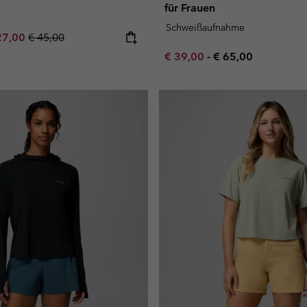
für Frauen
Schweißaufnahme
e price:
ximum sale price:
Regular price:
27,00
€ 45,00
Minimum sale price:
Maximum price:
€ 39,00
-
€ 65,00