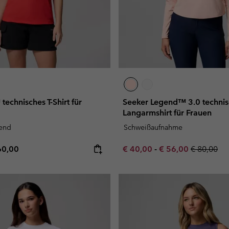
technisches T-Shirt für
Seeker Legend™ 3.0 technis
Langarmshirt für Frauen
nend
Schweißaufnahme
e price:
ximum price:
Minimum sale price:
Maximum sale pric
Regular pr
60,00
€ 40,00
-
€ 56,00
€ 80,00