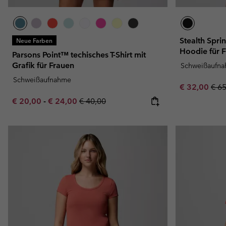
Stealth Spr
Neue Farben
Hoodie für 
Parsons Point™ techisches T-Shirt mit
Grafik für Frauen
Schweißaufn
Schweißaufnahme
Sale price:
Regu
€ 32,00
€ 6
Minimum sale price:
Maximum sale price:
Regular price:
€ 20,00
-
€ 24,00
€ 40,00