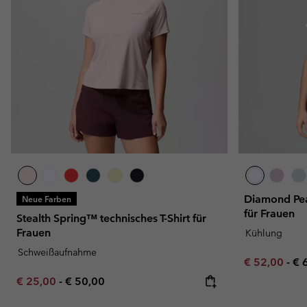
Diamond Pea
Neue Farben
für Frauen
Stealth Spring™ technisches T-Shirt für
Frauen
Kühlung
Schweißaufnahme
Minimum sal
Ma
€ 52,00
-
€ 
Minimum sale price:
Maximum price:
€ 25,00
-
€ 50,00