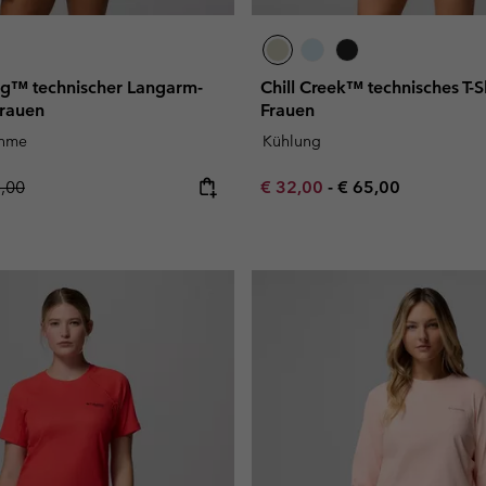
ing™ technischer Langarm-
Chill Creek™ technisches T-Sh
Frauen
Frauen
ahme
Kühlung
lar price:
Minimum sale price:
Maximum price:
5,00
€ 32,00
-
€ 65,00