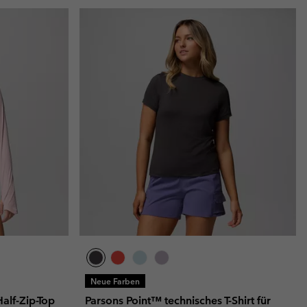
Neue Farben
alf-Zip-Top
Parsons Point™ technisches T-Shirt für