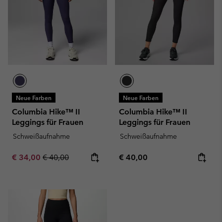
Neue Farben
Neue Farben
Columbia Hike™ II
Columbia Hike™ II
Leggings für Frauen
Leggings für Frauen
Schweißaufnahme
Schweißaufnahme
Sale price:
Regular price:
Regular price:
€ 34,00
€ 40,00
€ 40,00