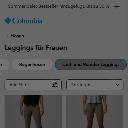
Sommer Sale: Bestseller hinzugefügt. Bis zu 50 %!
SKIP
Columbia
TO
Sportswear
CONTENT
Hosen
SKIP
TO
Leggings für Frauen
MAIN
NAV
SKIP
n
Regenhosen
Lauf- und Wander-Leggings
TO
SEARCH
Alle Filter
Sortieren