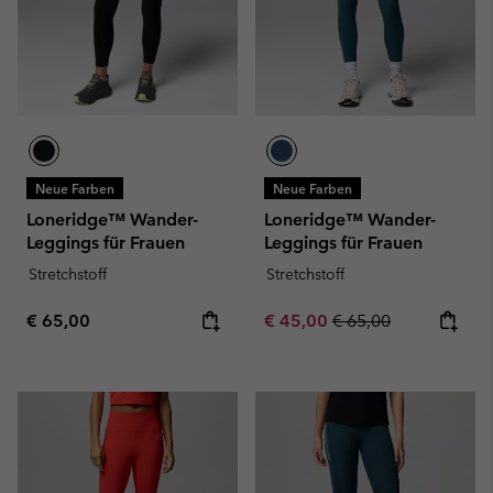
Neue Farben
Neue Farben
Loneridge™ Wander-
Loneridge™ Wander-
Leggings für Frauen
Leggings für Frauen
Stretchstoff
Stretchstoff
Regular price:
Sale price:
Regular price:
€ 65,00
€ 45,00
€ 65,00