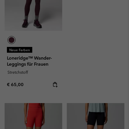
Neue Farben
Loneridge™ Wander-
Leggings für Frauen
Stretchstoff
Regular price:
€ 65,00