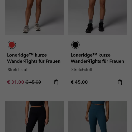
Loneridge™ kurze
Loneridge™ kurze
Wander-Tights für Frauen
Wander-Tights für Frauen
Stretchstoff
Stretchstoff
Sale price:
Regular price:
Regular price:
€ 31,00
€ 45,00
€ 45,00