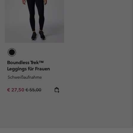
Boundless Trek™
Leggings für Frauen
Schweißaufnahme
Sale price:
Regular price:
€ 27,50
€ 55,00