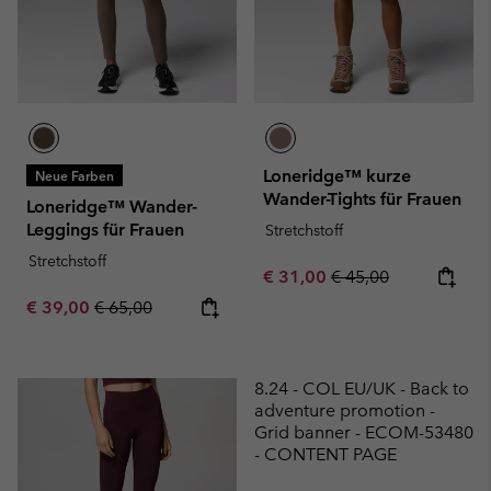
Loneridge™ kurze
Neue Farben
Wander-Tights für Frauen
Loneridge™ Wander-
Leggings für Frauen
Stretchstoff
Stretchstoff
Sale price:
Regular price:
€ 31,00
€ 45,00
Sale price:
Regular price:
€ 39,00
€ 65,00
8.24 - COL EU/UK - Back to
adventure promotion -
Grid banner - ECOM-53480
- CONTENT PAGE