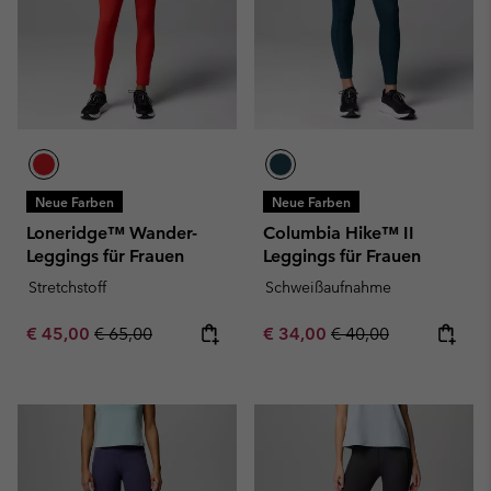
Neue Farben
Neue Farben
Loneridge™ Wander-
Columbia Hike™ II
Leggings für Frauen
Leggings für Frauen
Stretchstoff
Schweißaufnahme
Sale price:
Regular price:
Sale price:
Regular price:
€ 45,00
€ 65,00
€ 34,00
€ 40,00