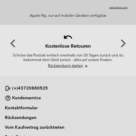
www.klarna.com
Apple Pay, nur auf mobilen Geräten verfügbar.
undo
Previous
Next
Slide
Slide
Kostenlose Retouren
Schicke das Produkt einfach innerhalb von 30 Tagen zurück und du
bekommst dein Geld zurück – alles auf unsere Kosten.
Rücksendung starten
arrow_forward
(+)43720880525
Kundenservice
Kontaktformular
Rücksendungen
Vom Kaufvertrag zurücktreten