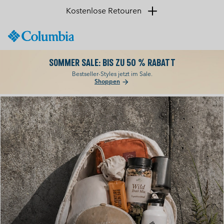
Kostenlose Retouren
SKIP
Columbia
TO
Sportswear
CONTENT
SOMMER SALE: BIS ZU 50 % RABATT
SKIP
TO
Bestseller-Styles jetzt im Sale.
Shoppen
arrow_forward
MAIN
NAV
Columbia
SKIP
TO
SEARCH