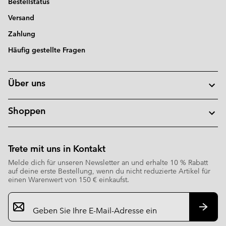
Bestellstatus
Versand
Zahlung
Häufig gestellte Fragen
Über uns
Shoppen
Trete mit uns in Kontakt
Melde dich für unseren Newsletter an und erhalte 10 % Rabatt
auf deine erste Bestellung, wenn du nicht reduzierte Artikel für
einen Warenwert von 150 € einkaufst.
Newsletter-
Anmeldung
Abonn