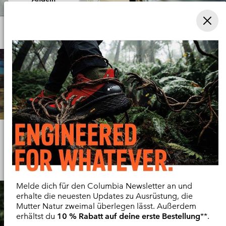
Trail-Tipps, Gear-Guides und Expertenwissen – alles, was du
brauchst, um länger, besser und mit mehr Selbstvertrauen zu
wandern.
Jetzt Entdecken
Ausrüstung für jedes Wetter
Hiking collection
Melde dich für den Columbia Newsletter an und
erhalte die neuesten Updates zu Ausrüstung, die
Mutter Natur zweimal überlegen lässt. Außerdem
erhältst du
10 % Rabatt auf deine erste Bestellung
**.