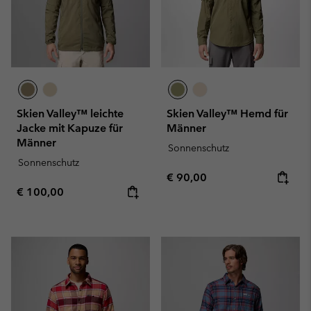
Skien Valley™ leichte
Skien Valley™ Hemd für
Jacke mit Kapuze für
Männer
Männer
Sonnenschutz
Sonnenschutz
Regular price:
€ 90,00
Regular price:
€ 100,00