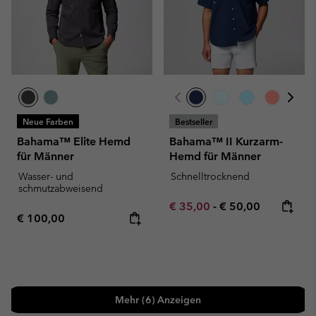
Neue Farben
Bestseller
Bahama™ Elite Hemd
Bahama™ II Kurzarm-
für Männer
Hemd für Männer
Wasser- und
Schnelltrocknend
schmutzabweisend
Minimum sale price:
Maximum price:
€ 35,00
-
€ 50,00
Regular price:
€ 100,00
Mehr (6) Anzeigen