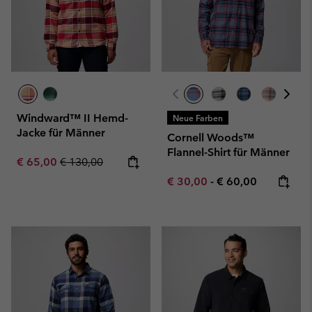
Windward™ II Hemd-
Neue Farben
Jacke für Männer
Cornell Woods™
Flannel-Shirt für Männer
Sale price:
Regular price:
€ 65,00
€ 130,00
Minimum sale price:
Maximum price:
€ 30,00
-
€ 60,00