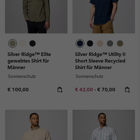
Silver Ridge™ Elite
Silver Ridge™ Utility II
gewebtes Shirt für
Short Sleeve Recycled
Männer
Shirt für Männer
Sonnenschutz
Sonnenschutz
Regular price:
Minimum sale price:
Maximum price:
€ 100,00
€ 42,00
-
€ 70,00