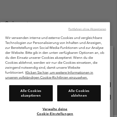
Österreich
Fortfahren ohne Akzeptieren
©
2026
Columbia Sportswear Austria GmbH. Moosfeldstraße 1, 5101
Bergheim, Salzburg Österreich. Alle Rechte vorbehalten.
Wir verwenden interne und externe Cookies und vergleichbare
Technologien zur Personalisierung von Inhalten und Anzeigen,
Nutzungsbedingungen
Allgemeine Verkaufsbedingungen
Garantie
zur Bereitstellung von Social-Media-Funktionen und zur Analyse
Datenschutzerklärung
der Website. Bitte gib in den unten verfügbaren Optionen an, ob
du den Einsatz unserer Cookies akzeptierst. Wenn du die
Bestimmungen und Bedingungen des Mitglieder Programms
Cookies ablehnst, werden wir nur die Cookies einsetzen, die
Bitte wählen Sie Ihr Lieferland und Ihre Sprache
zwingend notwendig sind, damit unsere Website
Nutzungsbedingungen Für Nutzergenerierte Inhalte
Impressum
Online-Einkauf verfügbar
funktioniert.
Klicken Sie hier, um weitere Informationen in
Cookies
unseren vollständigen Cookie-Richtlinien einzusehen.
Online
United States
Einkau
Kundenservice: Mo- Fr. 9:00 - 13:00 & 14:00- 18:00 Uhr
Alle Cookies
Alle Cookies
(+)43720880525
verfü
akzeptieren
ablehnen
Online
Österreich
Einkau
verfü
Verwalte deine
Alle Länder Anzeigen
Cookie-Einstellungen