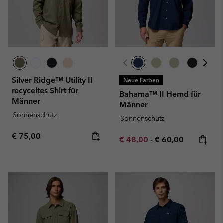
Silver Ridge™ Utility II
Neue Farben
recyceltes Shirt für
Bahama™ II Hemd für
Männer
Männer
Sonnenschutz
Sonnenschutz
Regular price:
€ 75,00
Minimum sale price:
Maximum price:
€ 48,00
-
€ 60,00