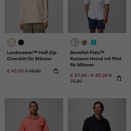
Landroamer™ Half-Zip-
Bonefish Flats™
Overshirt für Männer
Kurzarm-Hemd mit Print
für Männer
Sale price:
Regular price:
€ 45,00
€ 90,00
Minimum sale price:
Maximum sale pric
Regular pr
€ 37,00
-
€ 45,00
€
75,00