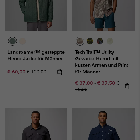
Landroamer™ gesteppte
Tech Trail™ Utility
Hemd-Jacke für Männer
Gewebe-Hemd mit
kurzen Armen und Print
Sale price:
Regular price:
€ 60,00
€ 120,00
für Männer
Minimum sale price:
Maximum sale pric
Regular pr
€ 37,00
-
€ 37,50
€
75,00