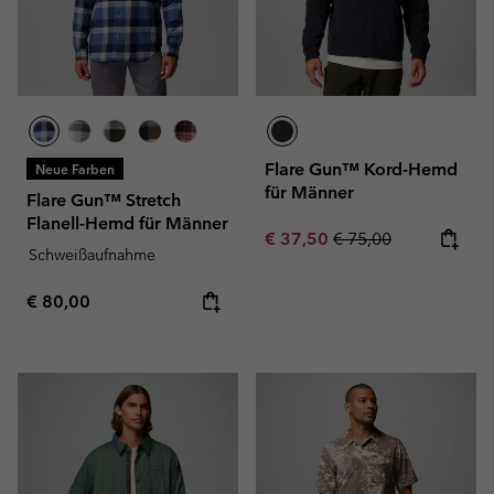
Flare Gun™ Kord-Hemd
Neue Farben
für Männer
Flare Gun™ Stretch
Flanell-Hemd für Männer
Sale price:
Regular price:
€ 37,50
€ 75,00
Schweißaufnahme
Regular price:
€ 80,00