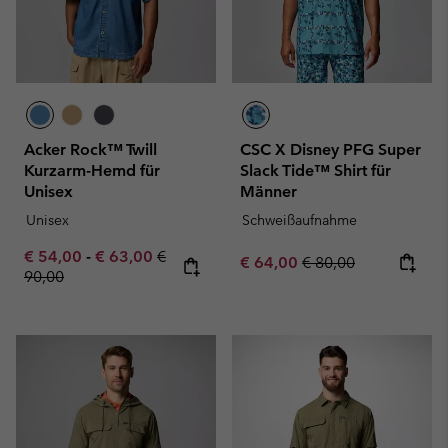
Acker Rock™ Twill
CSC X Disney PFG Super
Kurzarm-Hemd für
Slack Tide™ Shirt für
Unisex
Männer
Unisex
Schweißaufnahme
Minimum sale price:
Maximum sale price:
Regular price:
€ 54,00
-
€ 63,00
€
Sale price:
Regular price:
€ 64,00
€ 80,00
90,00