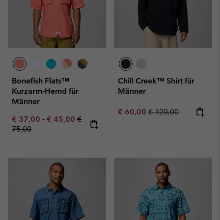
Bonefish Flats™
Chill Creek™ Shirt für
Kurzarm-Hemd für
Männer
Männer
Sale price:
Regular price:
€ 60,00
€ 120,00
Minimum sale price:
Maximum sale price:
Regular price:
€ 37,00
-
€ 45,00
€
75,00