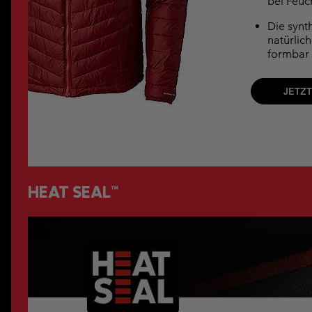
bei Feuc
Die synth
natürlic
formbar
JETZ
HEAT SEAL™