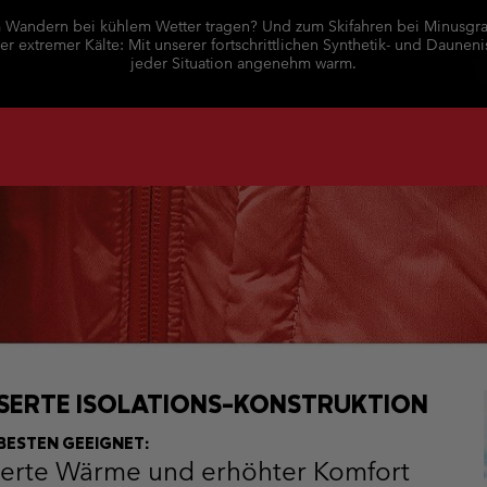
Jacken
Freizeithosen
Lauf- und Wander-Leggings
Ski- & Win
Ski- & Wint
 Wandern bei kühlem Wetter tragen? Und zum Skifahren bei Minusgr
extremer Kälte: Mit unserer fortschrittlichen Synthetik- und Dauneni
Fleecejacken
Shorts
Freizeithosen
jeder Situation angenehm warm.
Bekleidu
Alle Frau
Skihosen
Shorts
Übergrö
Röcke, Kleider & Hosenröcke
Unterwäsche & Socken
Alle Män
Skihosen
Funktionsshirts
Unterwäsche & Socken
Socken
Unterwäschelinie
Funktionsshirts
Socken
SERTE ISOLATIONS-KONSTRUKTION
BESTEN GEEIGNET:
erte Wärme und erhöhter Komfort