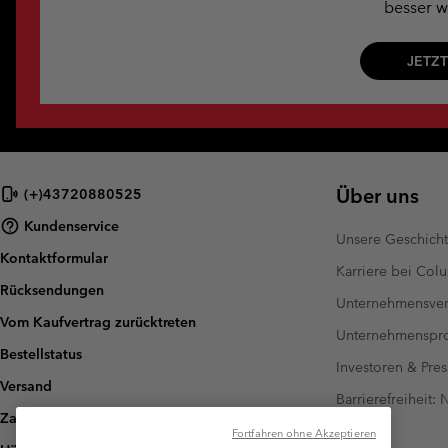
besser w
JETZ
Über uns
(+)43720880525
Kundenservice
Unsere Geschich
Kontaktformular
Karriere bei Col
Rücksendungen
Unternehmensver
Vom Kaufvertrag zurücktreten
Unternehmensp
Bestellstatus
Investoren & Pres
Versand
Barrierefreiheit:
Zahlung
Fortfahren ohne Akzeptieren