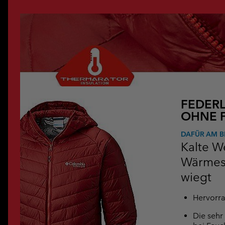
FEDER
OHNE 
DAFÜR AM B
Kalte W
Wärmesc
wiegt
Hervorr
Die sehr