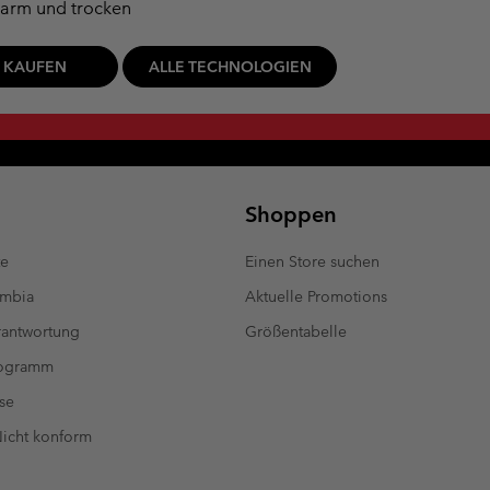
arm und trocken
T KAUFEN
ALLE TECHNOLOGIEN
Shoppen
te
Einen Store suchen
umbia
Aktuelle Promotions
antwortung
Größentabelle
rogramm
se
 Nicht konform