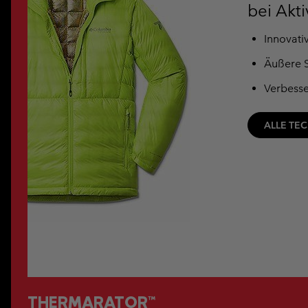
bei Akt
Innovati
Äußere S
Verbesse
ALLE TE
THERMARATOR™