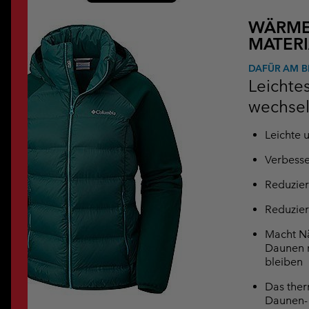
WÄRME
MATERI
DAFÜR AM B
Leichtes
wechse
Leichte 
Verbess
Reduzier
Reduzier
Macht N
Daunen n
bleiben
Das ther
Daunen- 