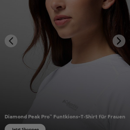
Previous
Next
Slide
Slide
Diamond Peak Pro™ Funtkions-T‑Shirt für Frauen
Jetzt Shoppen