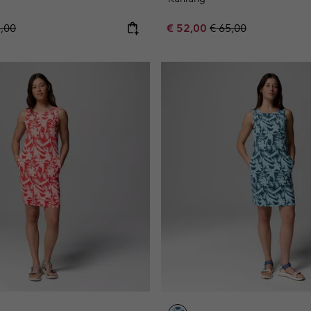
lar price:
Sale price:
Regular price:
5,00
€ 52,00
€ 65,00