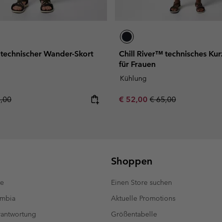
 technischer Wander-Skort
Chill River™ technisches Ku
für Frauen
Kühlung
lar price:
Sale price:
Regular price:
5,00
€ 52,00
€ 65,00
Shoppen
te
Einen Store suchen
umbia
Aktuelle Promotions
antwortung
Größentabelle