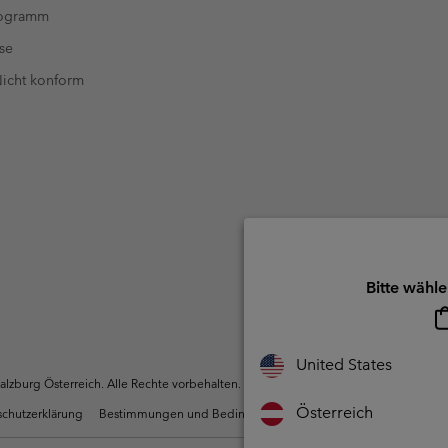
rogramm
se
 Nicht konform
Bitte wähle
United States
zburg Österreich. Alle Rechte vorbehalten.
Österreich
chutzerklärung
Bestimmungen und Bedingungen des Mitglieder Programms