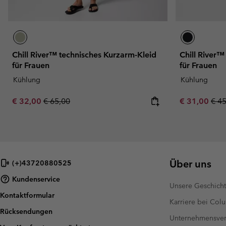
Chill River™ technisches Kurzarm-Kleid
Chill River™
für Frauen
für Frauen
Kühlung
Kühlung
Sale price:
Regular price:
Sale price:
Regu
€ 32,00
€ 65,00
€ 31,00
€ 4
Über uns
(+)43720880525
Kundenservice
Unsere Geschich
Kontaktformular
Karriere bei Col
Rücksendungen
Unternehmensver