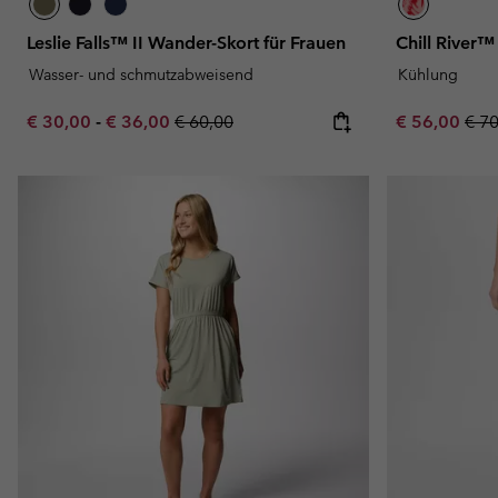
Leslie Falls™ II Wander-Skort für Frauen
Chill River™
Wasser- und schmutzabweisend
Kühlung
Minimum sale price:
Maximum sale price:
Regular price:
Sale price:
Regu
€ 30,00
-
€ 36,00
€ 60,00
€ 56,00
€ 7