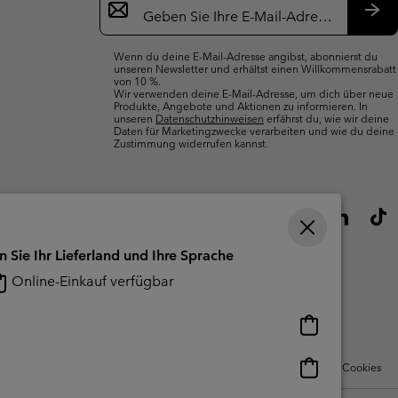
Anmeldung
Abo
Wenn du deine E-Mail-Adresse angibst, abonnierst du
unseren Newsletter und erhältst einen Willkommensrabatt
von 10 %.
Wir verwenden deine E-Mail-Adresse, um dich über neue
Produkte, Angebote und Aktionen zu informieren. In
unseren
Datenschutzhinweisen
erfährst du, wie wir deine
Daten für Marketingzwecke verarbeiten und wie du deine
Zustimmung widerrufen kannst.
n Sie Ihr Lieferland und Ihre Sprache
Online-Einkauf verfügbar
Online-
Einkauf
verfügbar
Online-
Nutzungsbedingungen Für Nutzergenerierte Inhalte
Impressum
Cookies
Einkauf