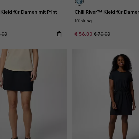
 Kleid für Damen mit Print
Chill River™ Kleid für Damen
Kühlung
lar price:
Sale price:
Regular price:
0,00
€ 56,00
€ 70,00