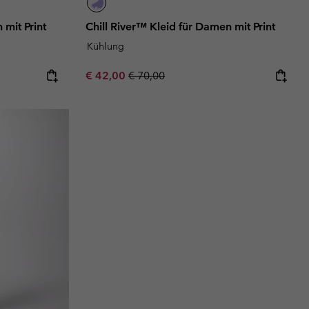
 mit Print
Chill River™ Kleid für Damen mit Print
Kühlung
Sale price:
Regular price:
€ 42,00
€ 70,00