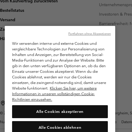
Vom Kaufvertrag zurücktreten
Unternehmensp
Bestellstatus
Investoren & Pres
Versand
Barrierefreiheit:
Zahlung
Fortfahren ohne Akzeptieren
Häufig gestellte Fragen
Wir verwenden interne und externe Cookies und
vergleichbare Technologien zur Personalisierung von
Inhalten und Anzeigen, zur Bereitstellung von Social-
Media-Funktionen und zur Analyse der Website. Bitte
gib in den unten verfügbaren Optionen an, ob du den
Einsatz unserer Cookies akzeptierst. Wenn du die
Cookies ablehnst, werden wir nur die Cookies
einsetzen, die zwingend notwendig sind, damit unsere
Website funktioniert.
Klicken Sie hier, um weitere
Informationen in unseren vollständigen Cookie-
Richtlinien einzusehen.
Österreich
Alle Cookies akzeptieren
©
2026
Columbia Sportswear Austria GmbH. Moosfeldstraße 1, 5101 Bergheim, Sal
Nutzungsbedingungen
Allgemeine Verkaufsbedingungen
Garantie
Datens
Alle Cookies ablehnen