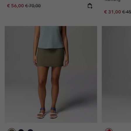
Sale price:
Regular price:
€ 56,00
€ 70,00
Sale price:
Regu
€ 31,00
€ 4