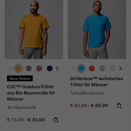
DriVenture™ technisches
Neue Farben
T-Shirt für Männer
CSC™ Outdoor-T-Shirt
aus Bio-Baumwolle für
Schnelltrocknend
Männer
Minimum sale price:
Maximum price:
€ 42,00
-
€ 60,00
Bio-Baumwolle
Minimum sale price:
Maximum price:
€ 15,00
-
€ 30,00