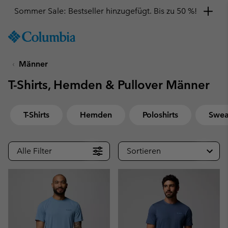
Hol dir einen 10 %-Gutschein
SKIP
Columbia
TO
Sportswear
CONTENT
Männer
SKIP
TO
T-Shirts, Hemden & Pullover Männer
MAIN
NAV
SKIP
T-Shirts
Hemden
Poloshirts
Sweat
TO
SEARCH
Alle Filter
Sortieren