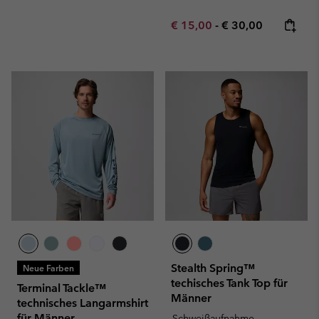
Minimum sale price:
Maximum price:
€ 15,00
-
€ 30,00
Stealth Spring™
Neue Farben
techisches Tank Top für
Terminal Tackle™
Männer
technisches Langarmshirt
für Männer
Schweißaufnahme