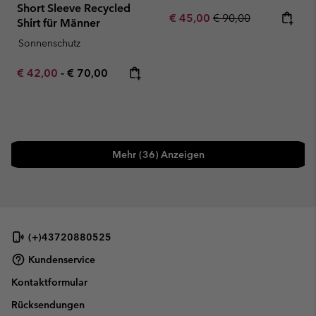
Short Sleeve Recycled
Sale price:
Regular price:
€ 45,00
€ 90,00
Shirt für Männer
Sonnenschutz
Minimum sale price:
Maximum price:
€ 42,00
-
€ 70,00
Mehr (36) Anzeigen
(+)43720880525
Kundenservice
Kontaktformular
Rücksendungen