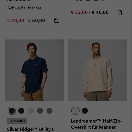
Schweißaufnahme
Minimum sale price:
Maximum price:
€ 32,00
-
€ 40,00
Minimum sale price:
Maximum price:
€ 40,00
-
€ 50,00
Landroamer™ Half-Zip-
Bestseller
Overshirt für Männer
Silver Ridge™ Utility II