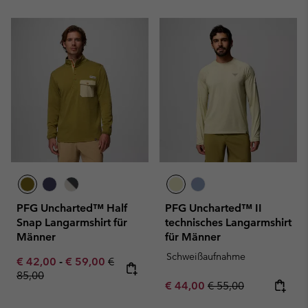
PFG Uncharted™ Half
PFG Uncharted™ II
Snap Langarmshirt für
technisches Langarmshirt
Männer
für Männer
Schweißaufnahme
Minimum sale price:
Maximum sale price:
Regular price:
€ 42,00
-
€ 59,00
€
85,00
Sale price:
Regular price:
€ 44,00
€ 55,00