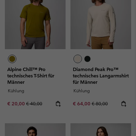
Alpine Chill™ Pro
Diamond Peak Pro™
technisches T-Shirt für
technisches Langarmshirt
Männer
für Männer
Kühlung
Kühlung
Sale price:
Regular price:
Sale price:
Regular price:
€ 20,00
€ 40,00
€ 64,00
€ 80,00