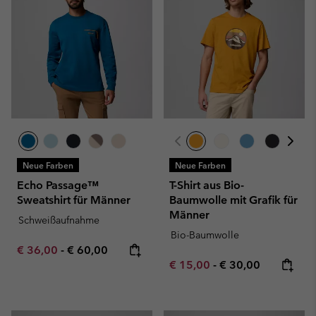
Neue Farben
Neue Farben
Echo Passage™
T-Shirt aus Bio-
Sweatshirt für Männer
Baumwolle mit Grafik für
Männer
Schweißaufnahme
Bio-Baumwolle
Minimum sale price:
Maximum price:
€ 36,00
-
€ 60,00
Minimum sale price:
Maximum price:
€ 15,00
-
€ 30,00