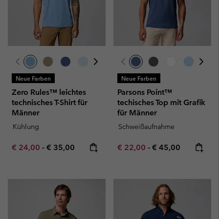
Neue Farben
Neue Farben
Zero Rules™ leichtes
Parsons Point™
technisches T-Shirt für
techisches Top mit Grafik
Männer
für Männer
Kühlung
Schweißaufnahme
Minimum sale price:
Maximum price:
Minimum sale price:
Maximum price:
€ 24,00
-
€ 35,00
€ 22,00
-
€ 45,00