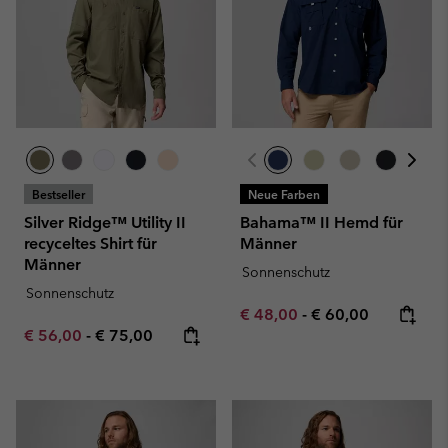
Bestseller
Neue Farben
Silver Ridge™ Utility II
Bahama™ II Hemd für
recyceltes Shirt für
Männer
Männer
Sonnenschutz
Sonnenschutz
Minimum sale price:
Maximum price:
€ 48,00
-
€ 60,00
Minimum sale price:
Maximum price:
€ 56,00
-
€ 75,00