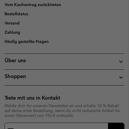
Vom Kaufvertrag zurücktreten
Bestellstatus
Versand
Zahlung
Häufig gestellte Fragen
Über uns
Shoppen
Trete mit uns in Kontakt
Melde dich für unseren Newsletter an und erhalte 10 % Rabatt
auf deine erste Bestellung, wenn du nicht reduzierte Artikel für
einen Warenwert von 150 € einkaufst.
Newsletter-