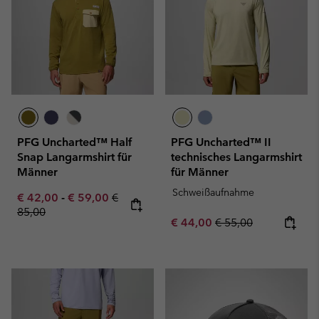
PFG Uncharted™ Half
PFG Uncharted™ II
Snap Langarmshirt für
technisches Langarmshirt
Männer
für Männer
Schweißaufnahme
Minimum sale price:
Maximum sale price:
Regular price:
€ 42,00
-
€ 59,00
€
85,00
Sale price:
Regular price:
€ 44,00
€ 55,00