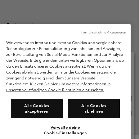
Österreich
Fortfahren ohne Akzeptieren
©
2026
Columbia Sportswear Austria GmbH. Moosfeldstraße 1, 5101
Bergheim, Salzburg Österreich. Alle Rechte vorbehalten.
Wir verwenden interne und externe Cookies und vergleichbare
Technologien zur Personalisierung von Inhalten und Anzeigen,
Nutzungsbedingungen
Allgemeine Verkaufsbedingungen
Garantie
zur Bereitstellung von Social-Media-Funktionen und zur Analyse
Datenschutzerklärung
der Website. Bitte gib in den unten verfügbaren Optionen an, ob
du den Einsatz unserer Cookies akzeptierst. Wenn du die
Bestimmungen und Bedingungen des Mitglieder Programms
Cookies ablehnst, werden wir nur die Cookies einsetzen, die
Bitte wählen Sie Ihr Lieferland und Ihre Sprache
zwingend notwendig sind, damit unsere Website
Nutzungsbedingungen Für Nutzergenerierte Inhalte
Impressum
Online-Einkauf verfügbar
funktioniert.
Klicken Sie hier, um weitere Informationen in
Cookies
unseren vollständigen Cookie-Richtlinien einzusehen.
Online
United States
Einkau
Kundenservice: Mo- Fr. 9:00 - 13:00 & 14:00- 18:00 Uhr
Alle Cookies
Alle Cookies
(+)43720880525
verfü
akzeptieren
ablehnen
Online
Österreich
Einkau
verfü
Verwalte deine
Alle Länder Anzeigen
Cookie-Einstellungen