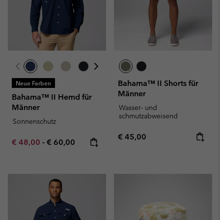
Bahama™ II Shorts für
Neue Farben
Männer
Bahama™ II Hemd für
Männer
Wasser- und
schmutzabweisend
Sonnenschutz
Regular price:
€ 45,00
Minimum sale price:
Maximum price:
€ 48,00
-
€ 60,00