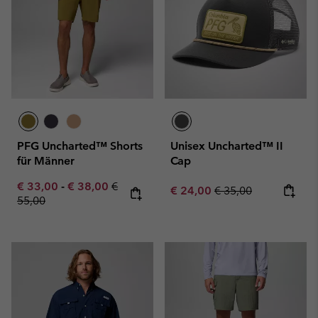
PFG Uncharted™ Shorts
Unisex Uncharted™ II
für Männer
Cap
Minimum sale price:
Maximum sale price:
Regular price:
€ 33,00
-
€ 38,00
€
Sale price:
Regular price:
€ 24,00
€ 35,00
55,00