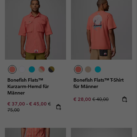
Bonefish Flats™
Bonefish Flats™ T-Shirt
Kurzarm-Hemd für
für Männer
Männer
Sale price:
Regular price:
€ 28,00
€ 40,00
Minimum sale price:
Maximum sale price:
Regular price:
€ 37,00
-
€ 45,00
€
75,00