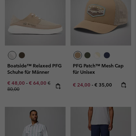
Boatside™ Relaxed PFG
PFG Patch™ Mesh Cap
Schuhe für Männer
für Unisex
Minimum sale price:
Maximum sale price:
Regular price:
€ 48,00
-
€ 64,00
€
Minimum sale price:
Maximum price:
€ 24,00
-
€ 35,00
80,00