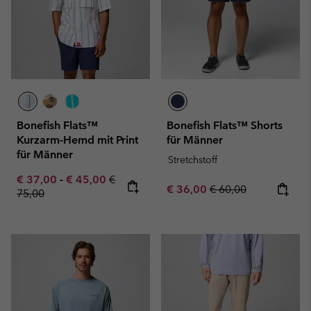
Bonefish Flats™
Bonefish Flats™ Shorts
Kurzarm-Hemd mit Print
für Männer
für Männer
Stretchstoff
Minimum sale price:
Maximum sale price:
Regular price:
€ 37,00
-
€ 45,00
€
Sale price:
Regular price:
€ 36,00
€ 60,00
75,00