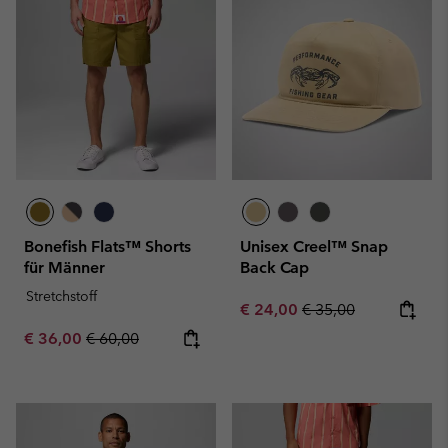
Bonefish Flats™ Shorts
Unisex Creel™ Snap
für Männer
Back Cap
Stretchstoff
Sale price:
Regular price:
€ 24,00
€ 35,00
Sale price:
Regular price:
€ 36,00
€ 60,00