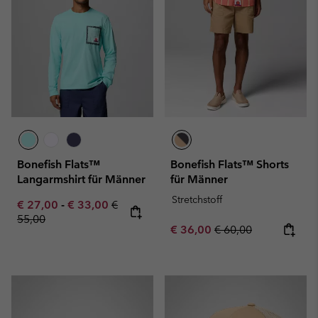
Bonefish Flats™
Bonefish Flats™ Shorts
Langarmshirt für Männer
für Männer
Stretchstoff
Minimum sale price:
Maximum sale price:
Regular price:
€ 27,00
-
€ 33,00
€
55,00
Sale price:
Regular price:
€ 36,00
€ 60,00