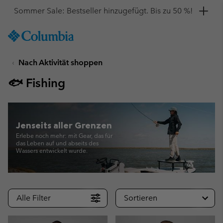
Hol dir einen 10 %-Gutschein
SKIP
Columbia
TO
Sportswear
CONTENT
Nach Aktivität shoppen
SKIP
TO
🐟 Fishing
MAIN
NAV
SKIP
TO
Jenseits aller Grenzen
SEARCH
Erlebe noch mehr: mit Gear, das für
das Leben auf und abseits des
Wassers entwickelt wurde.
Alle Filter
Sortieren