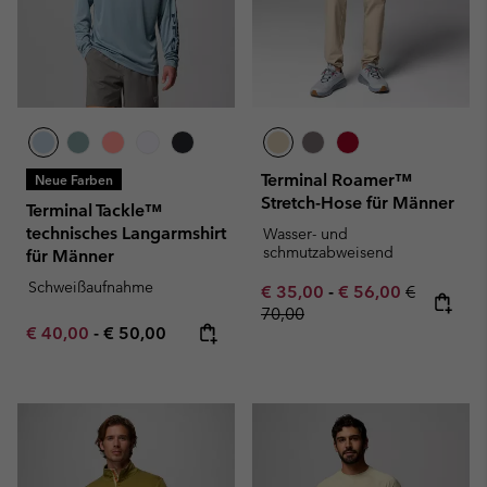
Terminal Roamer™
Neue Farben
Stretch-Hose für Männer
Terminal Tackle™
technisches Langarmshirt
Wasser- und
schmutzabweisend
für Männer
Schweißaufnahme
Minimum sale price:
Maximum sale pric
Regular pr
€ 35,00
-
€ 56,00
€
70,00
Minimum sale price:
Maximum price:
€ 40,00
-
€ 50,00