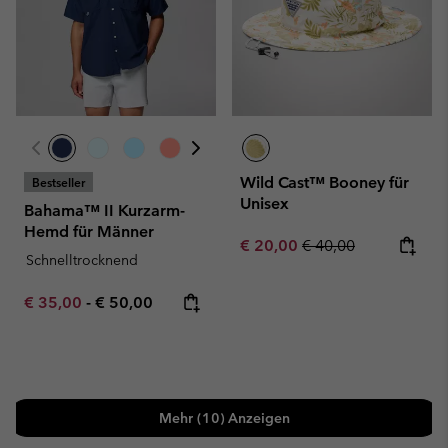
Wild Cast™ Booney für
Bestseller
Unisex
Bahama™ II Kurzarm-
Hemd für Männer
Sale price:
Regular price:
€ 20,00
€ 40,00
Schnelltrocknend
Minimum sale price:
Maximum price:
€ 35,00
-
€ 50,00
Mehr (10) Anzeigen