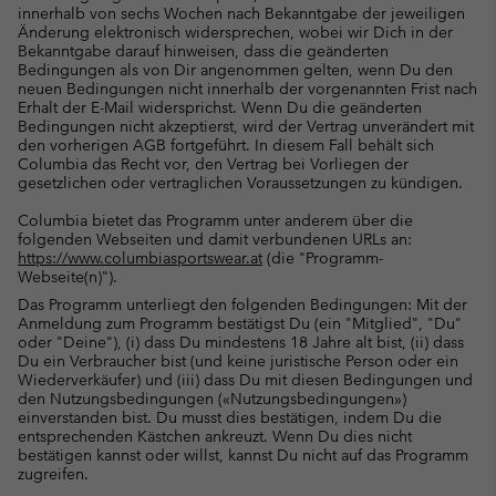
innerhalb von sechs Wochen nach Bekanntgabe der jeweiligen
Änderung elektronisch widersprechen, wobei wir Dich in der
Bekanntgabe darauf hinweisen, dass die geänderten
Bedingungen als von Dir angenommen gelten, wenn Du den
neuen Bedingungen nicht innerhalb der vorgenannten Frist nach
Erhalt der E-Mail widersprichst. Wenn Du die geänderten
Bedingungen nicht akzeptierst, wird der Vertrag unverändert mit
den vorherigen AGB fortgeführt. In diesem Fall behält sich
Columbia das Recht vor, den Vertrag bei Vorliegen der
gesetzlichen oder vertraglichen Voraussetzungen zu kündigen.
Columbia bietet das Programm unter anderem über die
folgenden Webseiten und damit verbundenen URLs an:
https://www.columbiasportswear.at
(die "Programm-
Webseite(n)").
Das Programm unterliegt den folgenden Bedingungen: Mit der
Anmeldung zum Programm bestätigst Du (ein "Mitglied", "Du"
oder "Deine"), (i) dass Du mindestens 18 Jahre alt bist, (ii) dass
Du ein Verbraucher bist (und keine juristische Person oder ein
Wiederverkäufer) und (iii) dass Du mit diesen Bedingungen und
den Nutzungsbedingungen («Nutzungsbedingungen»)
einverstanden bist. Du musst dies bestätigen, indem Du die
entsprechenden Kästchen ankreuzt. Wenn Du dies nicht
bestätigen kannst oder willst, kannst Du nicht auf das Programm
zugreifen.