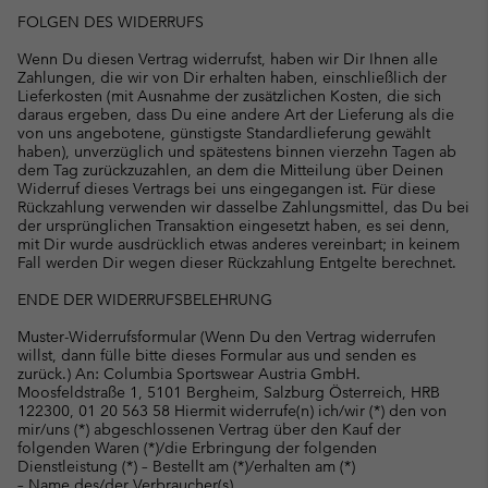
FOLGEN DES WIDERRUFS
Wenn Du diesen Vertrag widerrufst, haben wir Dir Ihnen alle
Zahlungen, die wir von Dir erhalten haben, einschließlich der
Lieferkosten (mit Ausnahme der zusätzlichen Kosten, die sich
daraus ergeben, dass Du eine andere Art der Lieferung als die
von uns angebotene, günstigste Standardlieferung gewählt
haben), unverzüglich und spätestens binnen vierzehn Tagen ab
dem Tag zurückzuzahlen, an dem die Mitteilung über Deinen
Widerruf dieses Vertrags bei uns eingegangen ist. Für diese
Rückzahlung verwenden wir dasselbe Zahlungsmittel, das Du bei
der ursprünglichen Transaktion eingesetzt haben, es sei denn,
mit Dir wurde ausdrücklich etwas anderes vereinbart; in keinem
Fall werden Dir wegen dieser Rückzahlung Entgelte berechnet.
ENDE DER WIDERRUFSBELEHRUNG
Muster-Widerrufsformular (Wenn Du den Vertrag widerrufen
willst, dann fülle bitte dieses Formular aus und senden es
zurück.) An: Columbia Sportswear Austria GmbH.
Moosfeldstraße 1, 5101 Bergheim, Salzburg Österreich, HRB
122300, 01 20 563 58 Hiermit widerrufe(n) ich/wir (*) den von
mir/uns (*) abgeschlossenen Vertrag über den Kauf der
folgenden Waren (*)/die Erbringung der folgenden
Dienstleistung (*) – Bestellt am (*)/erhalten am (*)
– Name des/der Verbraucher(s)