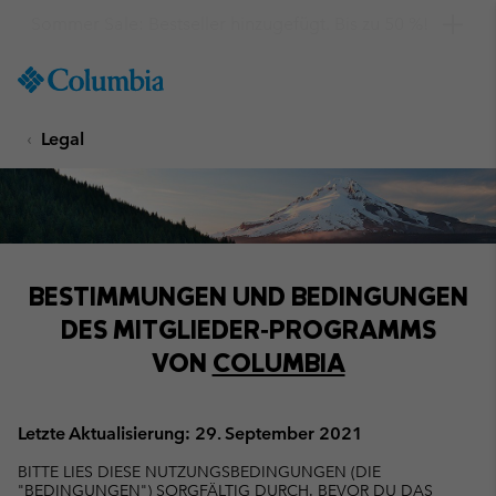
Hol dir einen 10 %-Gutschein
SKIP
Columbia
TO
Sportswear
CONTENT
Legal
SKIP
TO
MAIN
NAV
SKIP
TO
BESTIMMUNGEN UND BEDINGUNGEN
SEARCH
DES MITGLIEDER‑PROGRAMMS
VON
COLUMBIA
Letzte Aktualisierung: 29. September 2021
BITTE LIES DIESE NUTZUNGSBEDINGUNGEN (DIE
"BEDINGUNGEN") SORGFÄLTIG DURCH. BEVOR DU DAS