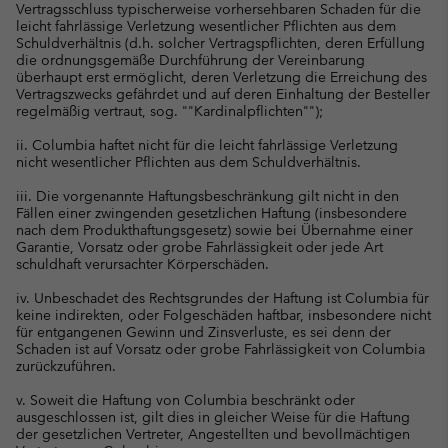
Vertragsschluss typischerweise vorhersehbaren Schaden für die
leicht fahrlässige Verletzung wesentlicher Pflichten aus dem
Schuldverhältnis (d.h. solcher Vertragspflichten, deren Erfüllung
die ordnungsgemäße Durchführung der Vereinbarung
überhaupt erst ermöglicht, deren Verletzung die Erreichung des
Vertragszwecks gefährdet und auf deren Einhaltung der Besteller
regelmäßig vertraut, sog. ""Kardinalpflichten"");
ii. Columbia haftet nicht für die leicht fahrlässige Verletzung
nicht wesentlicher Pflichten aus dem Schuldverhältnis.
iii. Die vorgenannte Haftungsbeschränkung gilt nicht in den
Fällen einer zwingenden gesetzlichen Haftung (insbesondere
nach dem Produkthaftungsgesetz) sowie bei Übernahme einer
Garantie, Vorsatz oder grobe Fahrlässigkeit oder jede Art
schuldhaft verursachter Körperschäden.
iv. Unbeschadet des Rechtsgrundes der Haftung ist Columbia für
keine indirekten, oder Folgeschäden haftbar, insbesondere nicht
für entgangenen Gewinn und Zinsverluste, es sei denn der
Schaden ist auf Vorsatz oder grobe Fahrlässigkeit von Columbia
zurückzuführen.
v. Soweit die Haftung von Columbia beschränkt oder
ausgeschlossen ist, gilt dies in gleicher Weise für die Haftung
der gesetzlichen Vertreter, Angestellten und bevollmächtigen