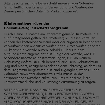
Bitte beachte auch
die Datenschutzhinweisen von Columbia
(einschließlich der Erfassung, Verwendung und Weitergabe
Deiner persönlichen Daten für Marketingzwecke).
B) Informationen über das
Columbia‑Mitgliedschaftsprogramm
Durch Deine Teilnahme am Programm genießt Du Vorteile, die
nur für Mitglieder gelten (die "Vorteile"). Zu diesen Vorteilen
können der kostenlose Versand oder der Zugang zu besonderen
Verkaufsaktionen wie VIP-Verkäufen oder Blitzverkäufen gehören.
Du kannst die Vorteile nutzen, sobald Du bei Deinem
Mitgliedskonto angemeldet bist. Einige der Vorteile, wie z. B.
besondere Rabatte an bestimmten Tagen, z. B. an Deinem
Geburtstag (sofern Du Dich bereit erklärst, Dein Geburtsdatum
(Tag und Monat) anzugeben) oder an dem Jahrestag, an dem Du
dem Programm beigetreten bist, sind zugänglich, wenn Du den
Columbia-Newsletter abonnierst. Dafür musst Du das
entsprechende Kästchen ankreuzen, um Deine freie, klare,
unmissverständliche und vollständige Zustimmung zu zeigen.
BITTE BEACHTE, DASS EINIGE DER VORTEILE (Z. B.
KOSTENLOSER VERSAND) NUR IN BESTIMMTEN LÄNDERN
ODER GEBIETEN GEWÄHRT WERDEN KÖNNEN. DU KOMMST
ALSO MÖGLICHERWEISE NICHT IN DEN VOLLEN GENUSS