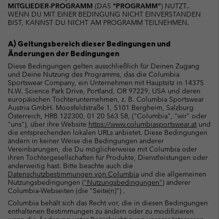
MITGLIEDER-PROGRAMM
(DAS
"PROGRAMM"
) NUTZT..
WENN DU MIT EINER BEDINGUNG NICHT EINVERSTANDEN
BIST, KANNST DU NICHT AM PROGRAMM TEILNEHMEN.
A) Geltungsbereich dieser Bedingungen und
Änderungen der Bedingungen
Diese Bedingungen gelten ausschließlich für Deinen Zugang
und Deine Nutzung des Programms, das die Columbia
Sportswear Company, ein Unternehmen mit Hauptsitz in 14375
N.W. Science Park Drive, Portland, OR 97229, USA und deren
europäischen Tochterunternehmen, z. B. Columbia Sportswear
Austria GmbH. Moosfeldstraße 1, 5101 Bergheim, Salzburg
Österreich, HRB 122300, 01 20 563 58, ("Columbia", "wir" oder
"uns"), über ihre Website
https://www.columbiasportswear.at
und
die entsprechenden lokalen URLs anbietet. Diese Bedingungen
ändern in keiner Weise die Bedingungen anderer
Vereinbarungen, die Du möglicherweise mit Columbia oder
ihren Tochtergesellschaften für Produkte, Dienstleistungen oder
anderweitig hast. Bitte beachte auch die
Datenschutzbestimmungen von Columbia
und die allgemeinen
Nutzungsbedingungen
("Nutzungsbedingungen")
anderer
Columbia-Webseiten (die "Seite(n)") .
Columbia behält sich das Recht vor, die in diesen Bedingungen
enthaltenen Bestimmungen zu ändern oder zu modifizieren