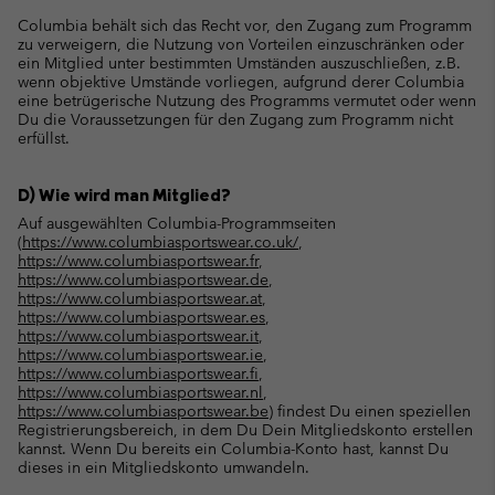
Columbia behält sich das Recht vor, den Zugang zum Programm
zu verweigern, die Nutzung von Vorteilen einzuschränken oder
ein Mitglied unter bestimmten Umständen auszuschließen, z.B.
wenn objektive Umstände vorliegen, aufgrund derer Columbia
eine betrügerische Nutzung des Programms vermutet oder wenn
Du die Voraussetzungen für den Zugang zum Programm nicht
erfüllst.
D) Wie wird man Mitglied?
Auf ausgewählten Columbia-Programmseiten
(
https://www.columbiasportswear.co.uk/
,
https://www.columbiasportswear.fr
,
https://www.columbiasportswear.de
,
https://www.columbiasportswear.at
,
https://www.columbiasportswear.es
,
https://www.columbiasportswear.it
,
https://www.columbiasportswear.ie
,
https://www.columbiasportswear.fi
,
https://www.columbiasportswear.nl
,
https://www.columbiasportswear.be
) findest Du einen speziellen
Registrierungsbereich, in dem Du Dein Mitgliedskonto erstellen
kannst. Wenn Du bereits ein Columbia-Konto hast, kannst Du
dieses in ein Mitgliedskonto umwandeln.