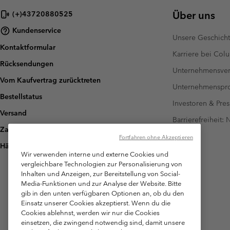
Über uns
(+)43720880525
Kundenservice
Unsere Geschich
Kontaktformular
Karriere bei Col
Rücksendungen
Unternehmensver
Vom Kaufvertrag zurücktreten
Unternehmensp
Bestellstatus
Investoren & Pres
Versand
Barrierefreiheit:
Zahlung
Fortfahren ohne Akzeptieren
Häufig gestellte Fragen
Wir verwenden interne und externe Cookies und
vergleichbare Technologien zur Personalisierung von
Inhalten und Anzeigen, zur Bereitstellung von Social-
Media-Funktionen und zur Analyse der Website. Bitte
gib in den unten verfügbaren Optionen an, ob du den
Einsatz unserer Cookies akzeptierst. Wenn du die
Cookies ablehnst, werden wir nur die Cookies
einsetzen, die zwingend notwendig sind, damit unsere