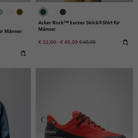
Acker Rock™ kurzes Strick-T-Shirt für
Männer
ür Männer
Minimum sale price:
Maximum sale price:
Regular price:
€ 32,00
-
€ 45,00
€ 65,00