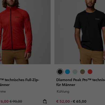
 technisches Full-Zip-
Diamond Peak Pro™ technisch
Männer
für Männer
ahme
Kühlung
e price:
ximum sale price:
Regular price:
Minimum sale price:
Maximum price:
76,00
€ 90,00
€ 52,00
-
€ 65,00