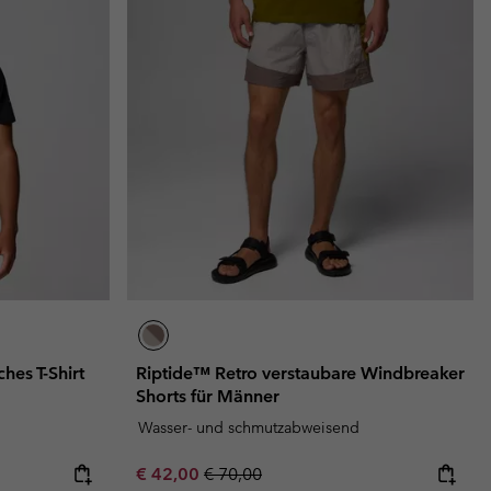
es T-Shirt
Riptide™ Retro verstaubare Windbreaker
Shorts für Männer
Wasser- und schmutzabweisend
Sale price:
Regular price:
€ 42,00
€ 70,00