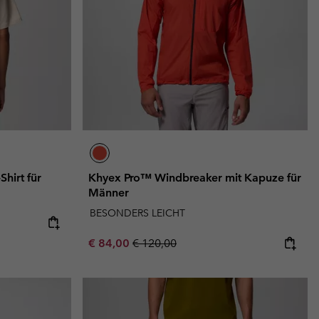
terhandschuhe
er Handschuhe
Guide Für Wasserdichte Artikel
Guide Für Wasserdichte Artikel
ng in
en-Produkte
ßen
ner-Produkte
hirt für
Khyex Pro™ Windbreaker mit Kapuze für
Männer
BESONDERS LEICHT
Sale price:
Regular price:
€ 84,00
€ 120,00