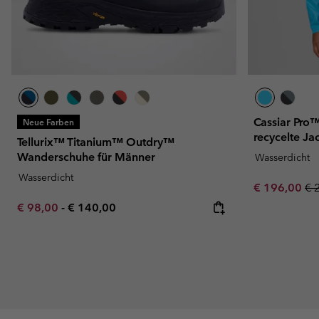
Cassiar Pro
Neue Farben
recycelte Ja
Tellurix™ Titanium™ Outdry™
Wanderschuhe für Männer
Wasserdicht
Wasserdicht
Sale price:
Re
€ 196,00
€ 
Minimum sale price:
Maximum price:
€ 98,00
-
€ 140,00