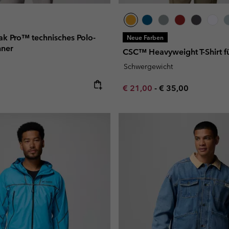
k Pro™ technisches Polo-
Neue Farben
nner
CSC™ Heavyweight T-Shirt f
Schwergewicht
e:
Minimum sale price:
Maximum price:
€ 21,00
-
€ 35,00