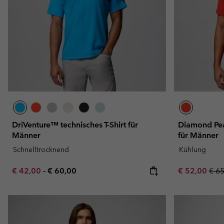
Fleecejacken
Fleecejacken
Omni-MAX™
Amaze™
Technische Fleece
Technische Fleece
Omni-MAX™
Sherpa fleece
Sherpa Fleece
Alltags-Fleece
Alltags-Fleece
Fleecewesten
Fleecewesten
DriVenture™ technisches T-Shirt für
Diamond Pea
Männer
für Männer
Schnelltrocknend
Kühlung
Minimum sale price:
Maximum price:
Sale price:
Regu
€ 42,00
-
€ 60,00
€ 52,00
€ 6