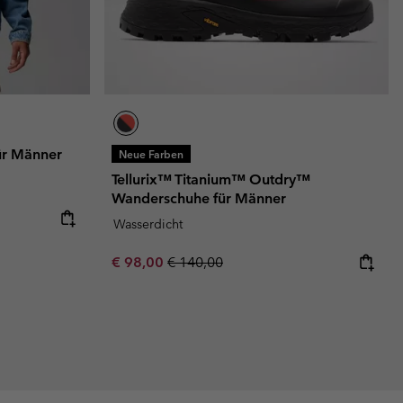
ür Männer
Neue Farben
Tellurix™ Titanium™ Outdry™
Wanderschuhe für Männer
Wasserdicht
Sale price:
Regular price:
€ 98,00
€ 140,00