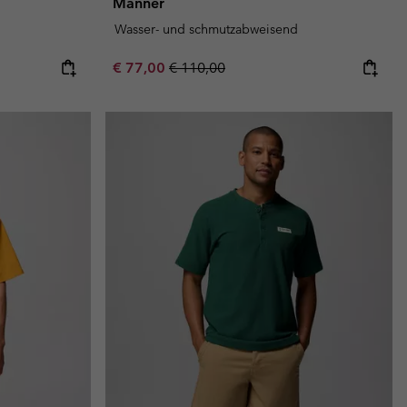
Männer
Wasser- und schmutzabweisend
Sale price:
Regular price:
€ 77,00
€ 110,00