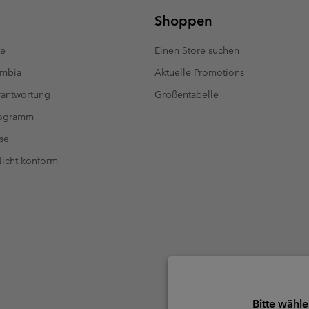
Shoppen
te
Einen Store suchen
umbia
Aktuelle Promotions
antwortung
Größentabelle
rogramm
se
 Nicht konform
Bitte wähle