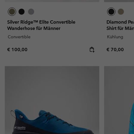
Silver Ridge™ Elite Convertible
Diamond Pea
Wanderhose für Männer
Shirt für Mä
Convertible
Kühlung
Regular price:
Regular pric
€ 100,00
€ 70,00