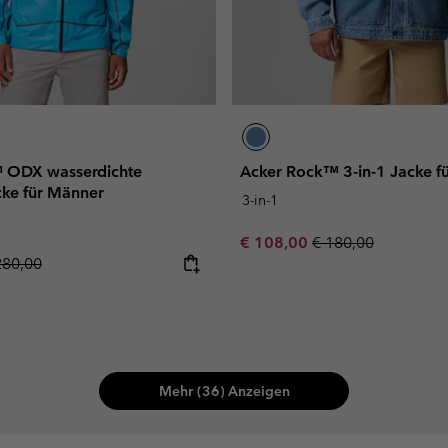
™ ODX wasserdichte
Acker Rock™ 3-in-1 Jacke f
cke für Männer
3-in-1
Sale price:
Regular price:
€ 108,00
€ 180,00
gular price:
280,00
Mehr (36) Anzeigen