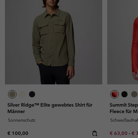
Silver Ridge™ Elite gewebtes Shirt für
Summit Step™
Männer
Fleece für 
Sonnenschutz
Schweißaufn
Regular price:
Minimum sal
Ma
€ 100,00
€ 63,00
-
€ 