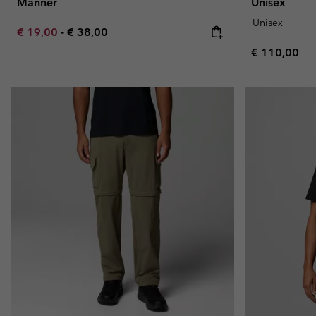
Männer
Unisex
Unisex
Minimum sale price:
Maximum price:
€ 19,00
-
€ 38,00
Regular pric
€ 110,00