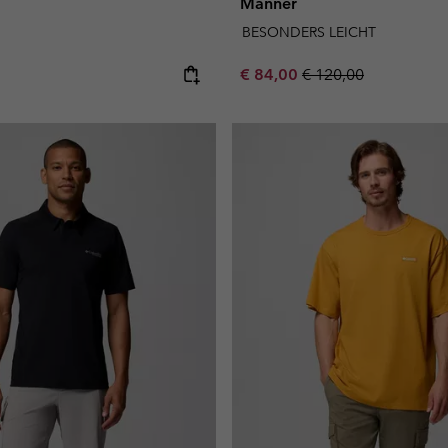
Männer
BESONDERS LEICHT
e:
Sale price:
Regular price:
€ 84,00
€ 120,00